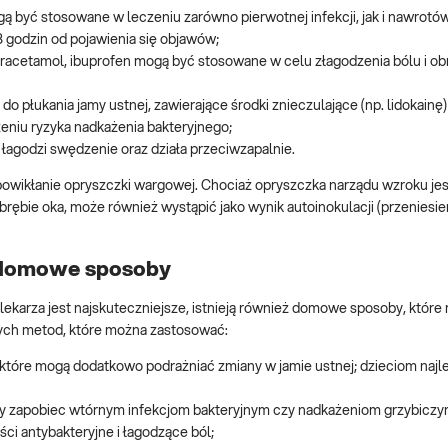
ogą być stosowane w leczeniu zarówno pierwotnej infekcji, jak i nawrotów
 godzin od pojawienia się objawów;
paracetamol, ibuprofen mogą być stosowane w celu złagodzenia bólu i ob
 do płukania jamy ustnej, zawierające środki znieczulające (np. lidokainę)
eniu ryzyka nadkażenia bakteryjnego;
 łagodzi swędzenie oraz działa przeciwzapalnie.
owikłanie opryszczki wargowej. Chociaż opryszczka narządu wzroku jes
ie oka, może również wystąpić jako wynik autoinokulacji (przeniesien
– domowe sposoby
lekarza jest najskuteczniejsze, istnieją również domowe sposoby, któr
wych metod, które można zastosować:
 które mogą dodatkowo podrażniać zmiany w jamie ustnej; dzieciom najl
by zapobiec wtórnym infekcjom bakteryjnym czy nadkażeniom grzybiczy
ści antybakteryjne i łagodzące ból;