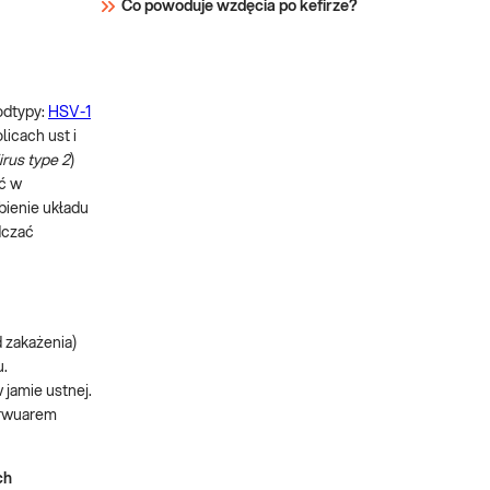
Co powoduje wzdęcia po kefirze?
odtypy:
HSV-1
icach ust i
rus type 2
)
ć w
bienie układu
dczać
d zakażenia)
u.
w jamie ustnej.
erwuarem
ch