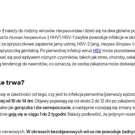
 1
) należy do rodziny wirusów
Herpesviridae
i dzieli się na dwa główne p
sa to
Human herpesvirus 1
, HHV1. HSV-1 zwykle powoduje infekcje w okol
t za opryszczkowe zapalenie jamy ustnej. HSV-2 (ang.
Herpes Simplex Vi
opryszczką genitalną. Po pierwotnej infekcji wirus
HSV
może pozostawa
ać się pod wpływem różnych czynników, takich jak stres, choroby, osła
ją tendencję do nawrotów, co oznacza, że osoba zakażona może doświa
le trwa?
ę w zależności od tego, czy jest to infekcja pierwotna (pierwszy epizo
ej od 10 do 14 dni
. Objawy pojawiają się od około 2 do 12 dni po zakażeni
akie jak
gorączka i złe samopoczucie
, a następnie rozwijają się zmiany 
ażnie
goją się w ciągu 1 do 2 tygodni
. Należy podkreślić, że jedynym rez
ch nerwowych.
W okresach bezobjawowych wirus nie powoduje żadny