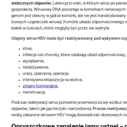
widocznych objawów.
Latencja to stan, w którym wirus po pierwo
gospodarza. Wirusowy DNA pozostaje w komórkach nerwowych w f
genom jest obecny w jądrze komórki, ale nie jest transkrybowan
(nowych cząsteczek wirusa). Komórki układu odpornościowego ni
białek w ilościach, które mogłyby być przez nie wykryte.
Utajony wirus HSV może być reaktywowany pod wpływem czynn
stres,
infekcje lub choroby, które osłabiają układ odpornościowy,
wyziębienie,
niedożywienie,
urazy, oparzenia, operacje,
intensywna ekspozycja na słońce,
zmiany hormonalne
,
menstruacja.
Podczas reaktywacji wirus ponownie przemieszcza się wzdłuż 
objawów, takich jak pęcherzyki i owrzodzenia.
Proces reaktywacj
osoby zakażone wirusem HSV mogą doświadczać okresowych naw
Opryszczkowe zapalenie jamy ustnej – 