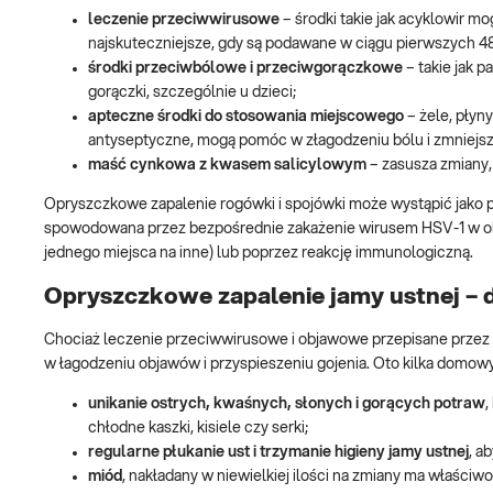
leczenie przeciwwirusowe
– środki takie jak acyklowir m
najskuteczniejsze, gdy są podawane w ciągu pierwszych 48
środki przeciwbólowe i przeciwgorączkowe
– takie jak 
gorączki, szczególnie u dzieci;
apteczne środki do stosowania miejscowego
– żele, płyny
antyseptyczne, mogą pomóc w złagodzeniu bólu i zmniejsz
maść cynkowa z kwasem salicylowym
– zasusza zmiany,
Opryszczkowe zapalenie rogówki i spojówki może wystąpić jako p
spowodowana przez bezpośrednie zakażenie wirusem HSV-1 w obręb
jednego miejsca na inne) lub poprzez reakcję immunologiczną.
Opryszczkowe zapalenie jamy ustnej 
Chociaż leczenie przeciwwirusowe i objawowe przepisane przez 
w łagodzeniu objawów i przyspieszeniu gojenia. Oto kilka domo
unikanie ostrych, kwaśnych, słonych i gorących potraw
,
chłodne kaszki, kisiele czy serki;
regularne płukanie ust i trzymanie higieny jamy ustnej
, a
miód
, nakładany w niewielkiej ilości na zmiany ma właściwo