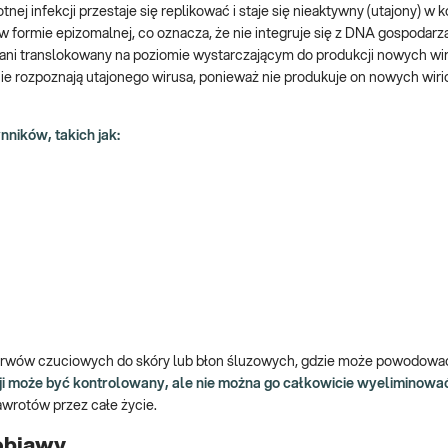
tnej infekcji przestaje się replikować i staje się nieaktywny (utajony) w
ormie epizomalnej, co oznacza, że nie integruje się z DNA gospodarz
y ani translokowany na poziomie wystarczającym do produkcji nowych wi
e rozpoznają utajonego wirusa, ponieważ nie produkuje on nowych wiri
ików, takich jak:
nerwów czuciowych do skóry lub błon śluzowych, gdzie może powodowa
i może być kontrolowany, ale nie można go całkowicie wyeliminowa
rotów przez całe życie.
objawy