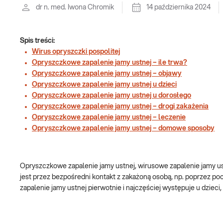
dr n. med. Iwona Chromik
14 października 2024
Spis treści:
Wirus opryszczki pospolitej
Opryszczkowe zapalenie jamy ustnej – ile trwa?
Opryszczkowe zapalenie jamy ustnej – objawy
Opryszczkowe zapalenie jamy ustnej u dzieci
Opryszczkowe zapalenie jamy ustnej u dorosłego
Opryszczkowe zapalenie jamy ustnej – drogi zakażenia
Opryszczkowe zapalenie jamy ustnej – leczenie
Opryszczkowe zapalenie jamy ustnej – domowe sposoby
Opryszczkowe zapalenie jamy ustnej, wirusowe zapalenie jamy ust
jest przez bezpośredni kontakt z zakażoną osobą, np. poprzez p
zapalenie jamy ustnej pierwotnie i najczęściej występuje u dzieci