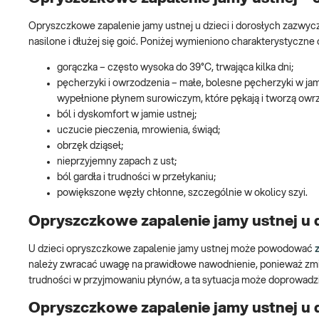
Opryszczkowe zapalenie jamy ustnej u dzieci i dorosłych zazwycz
nasilone i dłużej się goić. Poniżej wymieniono charakterystyczne 
gorączka – często wysoka do 39°C, trwająca kilka dni;
pęcherzyki i owrzodzenia – małe, bolesne pęcherzyki w jami
wypełnione płynem surowiczym, które pękają i tworzą owr
ból i dyskomfort w jamie ustnej;
uczucie pieczenia, mrowienia, świąd;
obrzęk dziąseł;
nieprzyjemny zapach z ust;
ból gardła i trudności w przełykaniu;
powiększone węzły chłonne, szczególnie w okolicy szyi.
Opryszczkowe zapalenie jamy ustnej u d
U dzieci opryszczkowe zapalenie jamy ustnej może powodować
należy zwracać uwagę na prawidłowe nawodnienie, ponieważ zm
trudności w przyjmowaniu płynów, a ta sytuacja może doprowadzi
Opryszczkowe zapalenie jamy ustnej u 