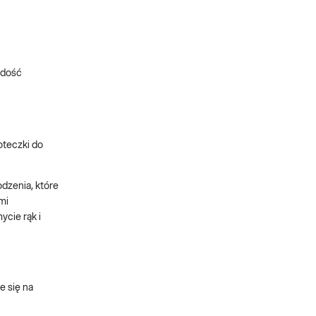
o dość
oteczki do
dzenia, które
mi
mycie rąk i
e się na