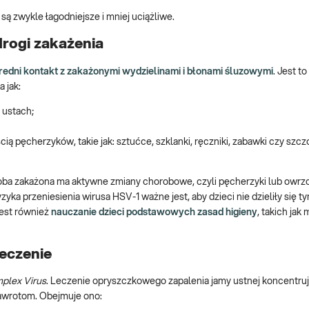
są zwykle łagodniejsze i mniej uciążliwe.
rogi zakażenia
edni kontakt z zakażonymi wydzielinami i błonami śluzowymi
. Jest t
 jak:
 ustach;
cią pęcherzyków, takie jak: sztućce, szklanki, ręczniki, zabawki czy szcz
soba zakażona ma aktywne zmiany chorobowe, czyli pęcherzyki lub owrzo
yka przeniesienia wirusa HSV-1 ważne jest, aby dzieci nie dzieliły się ty
jest również
nauczanie dzieci podstawowych zasad higieny
, takich jak 
eczenie
plex Virus
. Leczenie opryszczkowego zapalenia jamy ustnej koncentruj
nawrotom. Obejmuje ono: