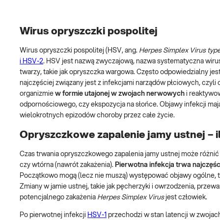
Wirus opryszczki pospolitej
Wirus opryszczki pospolitej (HSV, ang.
Herpes Simplex Virus type
i HSV-2
. HSV jest nazwą zwyczajową, nazwa systematyczna wiru
twarzy, takie jak opryszczka wargowa. Często odpowiedzialny jes
najczęściej związany jest z infekcjami narządów płciowych, czyli 
organizmie
w formie utajonej w zwojach nerwowych
i reaktywow
odpornościowego, czy ekspozycja na słońce. Objawy infekcji ma
wielokrotnych epizodów choroby przez całe życie.
Opryszczkowe zapalenie jamy ustnej – i
Czas trwania opryszczkowego zapalenia jamy ustnej może różnić si
czy wtórna (nawrót zakażenia).
Pierwotna infekcja trwa najczęści
Początkowo mogą (lecz nie muszą) występować objawy ogólne, t
Zmiany w jamie ustnej, takie jak pęcherzyki i owrzodzenia, przew
potencjalnego zakażenia
Herpes Simplex Virus
jest człowiek.
Po pierwotnej infekcji
HSV-1
przechodzi w stan latencji w zwoja