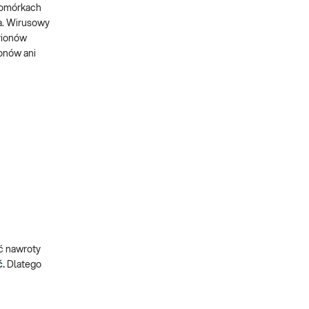
 komórkach
a. Wirusowy
rionów
onów ani
ć nawroty
ć.
Dlatego