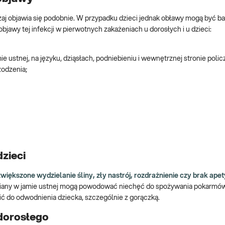
aj objawia się podobnie. W przypadku dzieci jednak obławy mogą być ba
objawy tej infekcji w pierwotnych zakażeniach u dorosłych i u dzieci:
e ustnej, na języku, dziąsłach, podniebieniu i wewnętrznej stronie poli
zodzenia;
zieci
zwiększone wydzielanie śliny, zły nastrój, rozdrażnienie czy brak apet
iany w jamie ustnej mogą powodować niechęć do spożywania pokarmów,
ć do odwodnienia dziecka, szczególnie z gorączką.
dorosłego