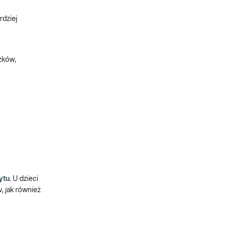
rdziej
czków,
ytu
. U dzieci
 jak również