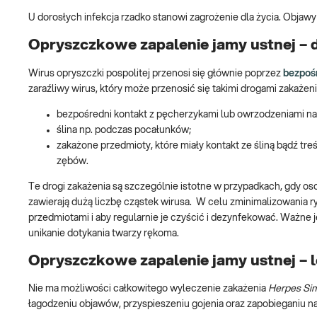
U dorosłych infekcja rzadko stanowi zagrożenie dla życia. Objawy 
Opryszczkowe zapalenie jamy ustnej – d
Wirus opryszczki pospolitej przenosi się głównie poprzez
bezpośr
zaraźliwy wirus, który może przenosić się takimi drogami zakażenia
bezpośredni kontakt z pęcherzykami lub owrzodzeniami na
ślina np. podczas pocałunków;
zakażone przedmioty, które miały kontakt ze śliną bądź treś
zębów.
Te drogi zakażenia są szczególnie istotne w przypadkach, gdy o
zawierają dużą liczbę cząstek wirusa. W celu zminimalizowania ryz
przedmiotami i aby regularnie je czyścić i dezynfekować. Ważne 
unikanie dotykania twarzy rękoma.
Opryszczkowe zapalenie jamy ustnej – l
Nie ma możliwości całkowitego wyleczenie zakażenia
Herpes Sim
łagodzeniu objawów, przyspieszeniu gojenia oraz zapobieganiu 