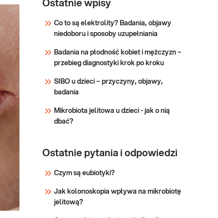
simplex
Ostatnie wpisy
Herpes simplex virus (HSV-1/2)
virus
IgM. Jakościowe oznaczenie
Co to są elektrolity? Badania, objawy
przeciwciał IgM specyficznych
(HSV-
niedoboru i sposoby uzupełniania
wirusa opryszczki zwykłej HSV
1/2) IgM
obu typów, w surowicy krwi,
Badania na płodność kobiet i mężczyzn –
przydatne w diagnostyce
Sprawdź
przebieg diagnostyki krok po kroku
serologicznej zakażenia wirusem
opryszczki.
SIBO u dzieci – przyczyny, objawy,
badania
Mikrobiota jelitowa u dzieci - jak o nią
dbać?
Ostatnie pytania i odpowiedzi
Czym są eubiotyki?
Jak kolonoskopia wpływa na mikrobiotę
jelitową?