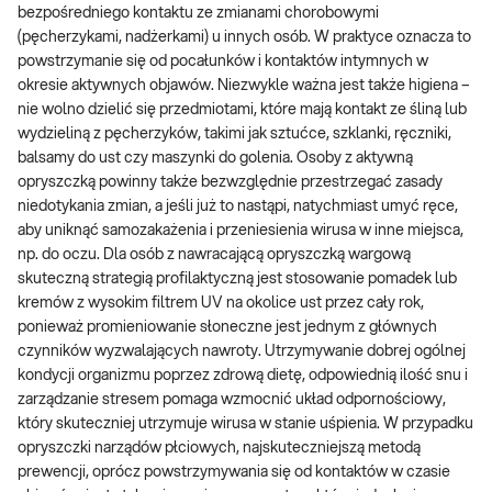
bezpośredniego kontaktu ze zmianami chorobowymi
(pęcherzykami, nadżerkami) u innych osób. W praktyce oznacza to
powstrzymanie się od pocałunków i kontaktów intymnych w
okresie aktywnych objawów. Niezwykle ważna jest także higiena –
nie wolno dzielić się przedmiotami, które mają kontakt ze śliną lub
wydzieliną z pęcherzyków, takimi jak sztućce, szklanki, ręczniki,
balsamy do ust czy maszynki do golenia. Osoby z aktywną
opryszczką powinny także bezwzględnie przestrzegać zasady
niedotykania zmian, a jeśli już to nastąpi, natychmiast umyć ręce,
aby uniknąć samozakażenia i przeniesienia wirusa w inne miejsca,
np. do oczu. Dla osób z nawracającą opryszczką wargową
skuteczną strategią profilaktyczną jest stosowanie pomadek lub
kremów z wysokim filtrem UV na okolice ust przez cały rok,
ponieważ promieniowanie słoneczne jest jednym z głównych
czynników wyzwalających nawroty. Utrzymywanie dobrej ogólnej
kondycji organizmu poprzez zdrową dietę, odpowiednią ilość snu i
zarządzanie stresem pomaga wzmocnić układ odpornościowy,
który skuteczniej utrzymuje wirusa w stanie uśpienia. W przypadku
opryszczki narządów płciowych, najskuteczniejszą metodą
prewencji, oprócz powstrzymywania się od kontaktów w czasie