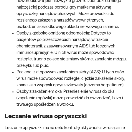
noworodkowa) jest niezwykle groźne. Dochodzi do niego
najczęściej podczas porodu, gdy matka ma aktywną
opryszczkę narządów płciowych. Może prowadzić do
rozsianego zakażenia narządów wewnętrznych,
uszkodzenia ośrodkowego układu nerwowego i śmierci.
Osoby z głęboko obniżoną odpornością: Dotyczy to
pacjentów po przeszczepach narządów, w trakcie
chemioterapii, z zaawansowanym AIDS lub leczonych
immunosupresyjnie. U nich wirus może spowodować
rozległe, trudno gojące się zmiany skórne, zapalenie mózgu,
przełyku lub płuc.
Pacjenci z atopowym zapaleniem skóry (AZS): U tych osób
wirus może spowodować rozległe, ciężkie zakażenie skóry,
znane jako wyprysk opryszczkowaty (eczema herpeticum).
Osoby z zakażeniem oka: Przeniesienie wirusa do oka
(zapalenie rogówki) może prowadzić do owrzodzeń, blizn i
trwałego upośledzenia wzroku.
Leczenie wirusa opryszczki
Leczenie opryszczki ma na celu kontrolę aktywności wirusa, a nie