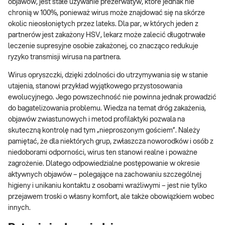
objawów, jest stałe używanie prezerwatyw, które jednak nie
chronią w 100%, ponieważ wirus może znajdować się na skórze
okolic nieosłoniętych przez lateks. Dla par, w których jeden z
partnerów jest zakażony HSV, lekarz może zalecić długotrwałe
leczenie supresyjne osobie zakażonej, co znacząco redukuje
ryzyko transmisji wirusa na partnera.
Wirus opryszczki, dzięki zdolności do utrzymywania się w stanie
utajenia, stanowi przykład wyjątkowego przystosowania
ewolucyjnego. Jego powszechność nie powinna jednak prowadzić
do bagatelizowania problemu. Wiedza na temat dróg zakażenia,
objawów zwiastunowych i metod profilaktyki pozwala na
skuteczną kontrolę nad tym „nieproszonym gościem”. Należy
pamiętać, że dla niektórych grup, zwłaszcza noworodków i osób z
niedoborami odporności, wirus ten stanowi realne i poważne
zagrożenie. Dlatego odpowiedzialne postępowanie w okresie
aktywnych objawów – polegające na zachowaniu szczególnej
higieny i unikaniu kontaktu z osobami wrażliwymi – jest nie tylko
przejawem troski o własny komfort, ale także obowiązkiem wobec
innych.