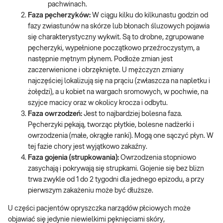
pachwinach.
Faza pęcherzyków:
W ciągu kilku do kilkunastu godzin od
fazy zwiastunów na skórze lub błonach śluzowych pojawia
się charakterystyczny wykwit. Są to drobne, zgrupowane
pęcherzyki, wypełnione początkowo przeźroczystym, a
następnie mętnym płynem. Podłoże zmian jest
zaczerwienione i obrzęknięte. U mężczyzn zmiany
najczęściej lokalizują się na prąciu (zwłaszcza na napletku i
żołędzi), a u kobiet na wargach sromowych, w pochwie, na
szyjce macicy oraz w okolicy krocza i odbytu.
Faza owrzodzeń:
Jest to najbardziej bolesna faza.
Pęcherzyki pękają, tworząc płytkie, bolesne nadżerki i
owrzodzenia (małe, okrągłe ranki). Mogą one sączyć płyn. W
tej fazie chory jest wyjątkowo zakaźny.
Faza gojenia (strupkowania):
Owrzodzenia stopniowo
zasychają i pokrywają się strupkami. Gojenie się bez blizn
trwa zwykle od 1 do 2 tygodni dla jednego epizodu, a przy
pierwszym zakażeniu może być dłuższe.
U części pacjentów opryszczka narządów płciowych może
objawiać się jedynie niewielkimi pęknięciami skóry,