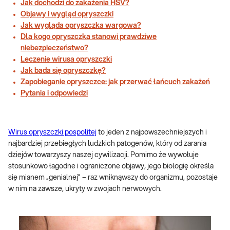
Jak dochodzi do zakażenia HSV?
Objawy i wygląd opryszczki
Jak wygląda opryszczka wargowa?
Dla kogo opryszczka stanowi prawdziwe
niebezpieczeństwo?
Leczenie wirusa opryszczki
Jak bada się opryszczkę?
Zapobieganie opryszczce: jak przerwać łańcuch zakażeń
Pytania i odpowiedzi
Wirus opryszczki pospolitej
to jeden z najpowszechniejszych i
najbardziej przebiegłych ludzkich patogenów, który od zarania
dziejów towarzyszy naszej cywilizacji. Pomimo że wywołuje
stosunkowo łagodne i ograniczone objawy, jego biologię określa
się mianem „genialnej” – raz wniknąwszy do organizmu, pozostaje
w nim na zawsze, ukryty w zwojach nerwowych.