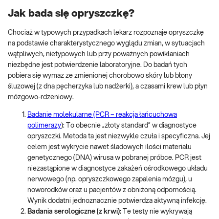
Jak bada się opryszczkę?
Chociaż w typowych przypadkach lekarz rozpoznaje opryszczkę
na podstawie charakterystycznego wyglądu zmian, w sytuacjach
wątpliwych, nietypowych lub przy poważnych powikłaniach
niezbędne jest potwierdzenie laboratoryjne. Do badań tych
pobiera się wymaz ze zmienionej chorobowo skóry lub błony
śluzowej (z dna pęcherzyka lub nadżerki), a czasami krew lub płyn
mózgowo-rdzeniowy.
Badanie molekularne (PCR – reakcja łańcuchowa
polimerazy
): To obecnie „złoty standard” w diagnostyce
opryszczki. Metoda ta jest niezwykle czuła i specyficzna. Jej
celem jest wykrycie nawet śladowych ilości materiału
genetycznego (DNA) wirusa w pobranej próbce. PCR jest
niezastąpione w diagnostyce zakażeń ośrodkowego układu
nerwowego (np. opryszczkowego zapalenia mózgu), u
noworodków oraz u pacjentów z obniżoną odpornością.
Wynik dodatni jednoznacznie potwierdza aktywną infekcję.
Badania serologiczne (z krwi):
Te testy nie wykrywają