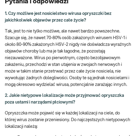
Pytania i odpowiedzi
1. Czy możliwe jest nosicielstwo wirusa opryszczki bez
jakichkolwiek objawów przez całe życie?
Tak, jest to nie tylko możliwe, ale nawet bardzo powszechne.
Szacuje się, że nawet 70-80% osób zakażonych wirusem HSV-1 i
około 80-90% zakażonych HSV-2 nigdy nie doświadcza wyraźnych
objawów choroby lub ma je tak łagodne, że pozostają
niezauważone. Wirus po pierwotnym, często bezobjawowym
zakażeniu, przechodzi w stan utajenia w zwojach nerwowych i
może w takim stanie przetrwać przez całe życie nosiciela, nie
wywołując żadnych dolegliwości. Osoby te są jednak nosicielami i
mogą okresowo wydzielać wirusa, potencjalnie zarażając innych.
2. Jakie nietypowe lokalizacje może przyjmować opryszczka
poza ustami i narządami płciowymi?
Opryszczka może pojawić się w każdej lokalizacji na ciele, do
której wirus zostanie przeniesiony. Do najczęstszych nietypowych
lokalizacji należą: