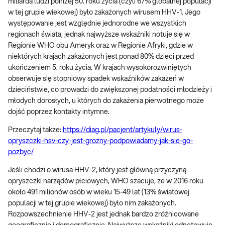
miliarda ludzi poniżej 50. roku życia (czyli 67% globalnej populacji
w tej grupie wiekowej) było zakażonych wirusem HHV-1. Jego
występowanie jest względnie jednorodne we wszystkich
regionach świata, jednak najwyższe wskaźniki notuje się w
Regionie WHO obu Ameryk oraz w Regionie Afryki, gdzie w
niektórych krajach zakażonych jest ponad 80% dzieci przed
ukończeniem 5. roku życia. W krajach wysokorozwiniętych
obserwuje się stopniowy spadek wskaźników zakażeń w
dzieciństwie, co prowadzi do zwiększonej podatności młodzieży i
młodych dorosłych, u których do zakażenia pierwotnego może
dojść poprzez kontakty intymne.
Przeczytaj także:
https://diag.pl/pacjent/artykuly/wirus-
opryszczki-hsv-czy-jest-grozny-podpowiadamy-jak-sie-go-
pozbyc/
Jeśli chodzi o wirusa HHV-2, który jest główną przyczyną
opryszczki narządów płciowych, WHO szacuje, że w 2016 roku
około 491 milionów osób w wieku 15-49 lat (13% światowej
populacji w tej grupie wiekowej) było nim zakażonych.
Rozpowszechnienie HHV-2 jest jednak bardzo zróżnicowane