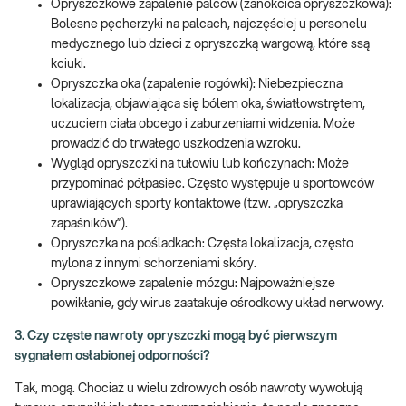
Opryszczkowe zapalenie palców (zanokcica opryszczkowa):
Bolesne pęcherzyki na palcach, najczęściej u personelu
medycznego lub dzieci z opryszczką wargową, które ssą
kciuki.
Opryszczka oka (zapalenie rogówki): Niebezpieczna
lokalizacja, objawiająca się bólem oka, światłowstrętem,
uczuciem ciała obcego i zaburzeniami widzenia. Może
prowadzić do trwałego uszkodzenia wzroku.
Wygląd opryszczki na tułowiu lub kończynach: Może
przypominać półpasiec. Często występuje u sportowców
uprawiających sporty kontaktowe (tzw. „opryszczka
zapaśników”).
Opryszczka na pośladkach: Częsta lokalizacja, często
mylona z innymi schorzeniami skóry.
Opryszczkowe zapalenie mózgu: Najpoważniejsze
powikłanie, gdy wirus zaatakuje ośrodkowy układ nerwowy.
3. Czy częste nawroty opryszczki mogą być pierwszym
sygnałem osłabionej odporności?
Tak, mogą. Chociaż u wielu zdrowych osób nawroty wywołują