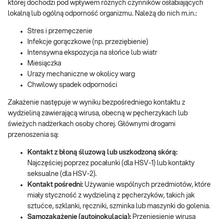
której dochodzi pod wpływem różnych czynników osłabiających
lokalną lub ogólną odporność organizmu. Należą do nich m.in.:
Stres i przemęczenie
Infekcje gorączkowe (np. przeziębienie)
Intensywna ekspozycja na słońce lub wiatr
Miesiączka
Urazy mechaniczne w okolicy warg
Chwilowy spadek odporności
Zakażenie następuje w wyniku bezpośredniego kontaktu z
wydzieliną zawierającą wirusa, obecną w pęcherzykach lub
świeżych nadżerkach osoby chorej. Głównymi drogami
przenoszenia są:
Kontakt z błoną śluzową lub uszkodzoną skórą:
Najczęściej poprzez pocałunki (dla HSV-1) lub kontakty
seksualne (dla HSV-2).
Kontakt pośredni:
Używanie wspólnych przedmiotów, które
miały styczność z wydzieliną z pęcherzyków, takich jak
sztućce, szklanki, ręczniki, szminka lub maszynki do golenia.
Samozakażenie (autoinokulacja):
Przeniesienie wirusa