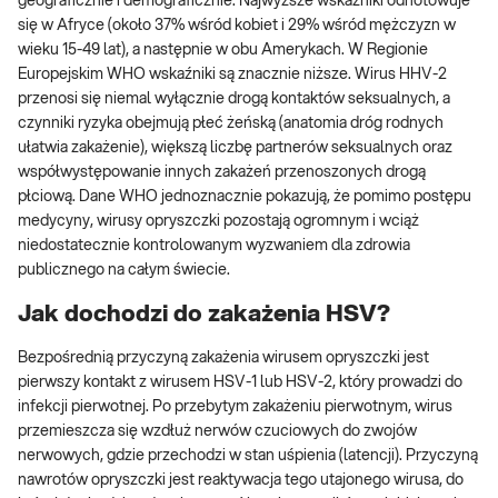
geograficznie i demograficznie. Najwyższe wskaźniki odnotowuje
się w Afryce (około 37% wśród kobiet i 29% wśród mężczyzn w
wieku 15-49 lat), a następnie w obu Amerykach. W Regionie
Europejskim WHO wskaźniki są znacznie niższe. Wirus HHV-2
przenosi się niemal wyłącznie drogą kontaktów seksualnych, a
czynniki ryzyka obejmują płeć żeńską (anatomia dróg rodnych
ułatwia zakażenie), większą liczbę partnerów seksualnych oraz
współwystępowanie innych zakażeń przenoszonych drogą
płciową. Dane WHO jednoznacznie pokazują, że pomimo postępu
medycyny, wirusy opryszczki pozostają ogromnym i wciąż
niedostatecznie kontrolowanym wyzwaniem dla zdrowia
publicznego na całym świecie.
Jak dochodzi do zakażenia HSV?
Bezpośrednią przyczyną zakażenia wirusem opryszczki jest
pierwszy kontakt z wirusem HSV-1 lub HSV-2, który prowadzi do
infekcji pierwotnej. Po przebytym zakażeniu pierwotnym, wirus
przemieszcza się wzdłuż nerwów czuciowych do zwojów
nerwowych, gdzie przechodzi w stan uśpienia (latencji). Przyczyną
nawrotów opryszczki jest reaktywacja tego utajonego wirusa, do