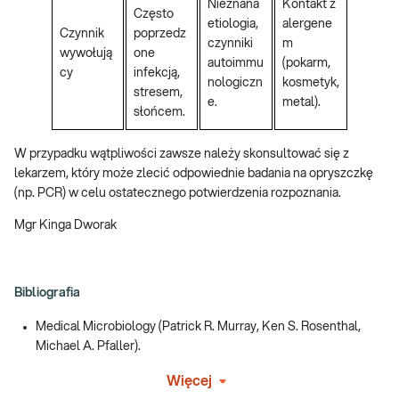
Nieznana
Kontakt z
Często
etiologia,
alergene
Czynnik
poprzedz
czynniki
m
wywołują
one
autoimmu
(pokarm,
cy
infekcją,
nologiczn
kosmetyk,
stresem,
e.
metal).
słońcem.
W przypadku wątpliwości zawsze należy skonsultować się z
lekarzem, który może zlecić odpowiednie badania na opryszczkę
(np. PCR) w celu ostatecznego potwierdzenia rozpoznania.
Mgr Kinga Dworak
Bibliografia
Medical Microbiology (Patrick R. Murray, Ken S. Rosenthal,
Michael A. Pfaller).
Więcej