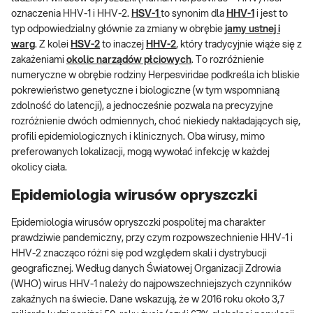
oznaczenia HHV-1 i HHV-2.
HSV-1
to synonim dla
HHV-1
i jest to
typ odpowiedzialny głównie za zmiany w obrębie
jamy ustnej i
warg
. Z kolei
HSV-2
to inaczej
HHV-2
, który tradycyjnie wiąże się z
zakażeniami
okolic narządów płciowych
. To rozróżnienie
numeryczne w obrębie rodziny Herpesviridae podkreśla ich bliskie
pokrewieństwo genetyczne i biologiczne (w tym wspomnianą
zdolność do latencji), a jednocześnie pozwala na precyzyjne
rozróżnienie dwóch odmiennych, choć niekiedy nakładających się,
profili epidemiologicznych i klinicznych. Oba wirusy, mimo
preferowanych lokalizacji, mogą wywołać infekcję w każdej
okolicy ciała.
Epidemiologia wirusów opryszczki
Epidemiologia wirusów opryszczki pospolitej ma charakter
prawdziwie pandemiczny, przy czym rozpowszechnienie HHV-1 i
HHV-2 znacząco różni się pod względem skali i dystrybucji
geograficznej. Według danych Światowej Organizacji Zdrowia
(WHO) wirus HHV-1 należy do najpowszechniejszych czynników
zakaźnych na świecie. Dane wskazują, że w 2016 roku około 3,7