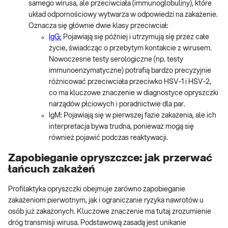
samego wirusa, ale przeciwciała (immunoglobuliny), które
układ odpornościowy wytwarza w odpowiedzi na zakażenie.
Oznacza się głównie dwie klasy przeciwciał:
IgG:
Pojawiają się później i utrzymują się przez całe
życie, świadcząc o przebytym kontakcie z wirusem.
Nowoczesne testy serologiczne (np. testy
immunoenzymatyczne) potrafią bardzo precyzyjnie
różnicować przeciwciała przeciwko HSV-1 i HSV-2,
co ma kluczowe znaczenie w diagnostyce opryszczki
narządów płciowych i poradnictwie dla par.
IgM: Pojawiają się w pierwszej fazie zakażenia, ale ich
interpretacja bywa trudna, ponieważ mogą się
również pojawić podczas reaktywacji.
Zapobieganie opryszczce: jak przerwać
łańcuch zakażeń
Profilaktyka opryszczki obejmuje zarówno zapobieganie
zakażeniom pierwotnym, jak i ograniczanie ryzyka nawrotów u
osób już zakażonych. Kluczowe znaczenie ma tutaj zrozumienie
dróg transmisji wirusa. Podstawową zasadą jest unikanie