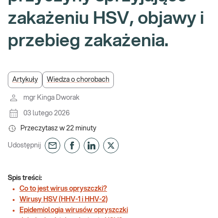
zakażeniu HSV, objawy i
przebieg zakażenia.
Artykuły
Wiedza o chorobach
mgr Kinga Dworak
03 lutego 2026
Przeczytasz w
22
minuty
Udostępnij
Spis treści:
Co to jest wirus opryszczki?
Wirusy HSV (HHV-1 i HHV-2)
Epidemiologia wirusów opryszczki