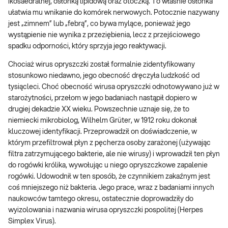
ikosaedralnej, osłonką lipidową oraz otoczką. To właśnie osłonka
ułatwia mu wnikanie do komórek nerwowych. Potocznie nazywany
jest „zimnem” lub „febrą”, co bywa mylące, ponieważ jego
wystąpienie nie wynika z przeziębienia, lecz z przejściowego
spadku odporności, który sprzyja jego reaktywacji.
Chociaż wirus opryszczki został formalnie zidentyfikowany
stosunkowo niedawno, jego obecność dręczyła ludzkość od
tysiącleci. Choć obecność wirusa opryszczki odnotowywano już w
starożytności, przełom w jego badaniach nastąpił dopiero w
drugiej dekadzie XX wieku. Powszechnie uznaje się, że to
niemiecki mikrobiolog, Wilhelm Grüter, w 1912 roku dokonał
kluczowej identyfikacji. Przeprowadził on doświadczenie, w
którym przefiltrował płyn z pęcherza osoby zarażonej (używając
filtra zatrzymującego bakterie, ale nie wirusy) i wprowadził ten płyn
do rogówki królika, wywołując u niego opryszczkowe zapalenie
rogówki. Udowodnił w ten sposób, że czynnikiem zakaźnym jest
coś mniejszego niż bakteria. Jego prace, wraz z badaniami innych
naukowców tamtego okresu, ostatecznie doprowadziły do
wyizolowania i nazwania wirusa opryszczki pospolitej (Herpes
Simplex Virus).