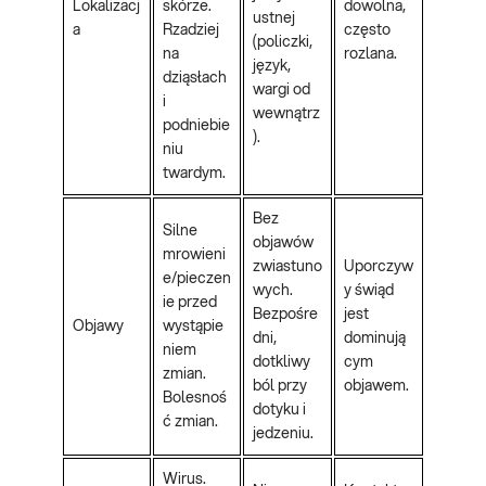
Lokalizacj
skórze.
dowolna,
ustnej
a
Rzadziej
często
(policzki,
na
rozlana.
język,
dziąsłach
wargi od
i
wewnątrz
podniebie
).
niu
twardym.
Bez
Silne
objawów
mrowieni
zwiastuno
Uporczyw
e/pieczen
wych.
y świąd
ie przed
Bezpośre
jest
Objawy
wystąpie
dni,
dominują
niem
dotkliwy
cym
zmian.
ból przy
objawem.
Bolesnoś
dotyku i
ć zmian.
jedzeniu.
Wirus.