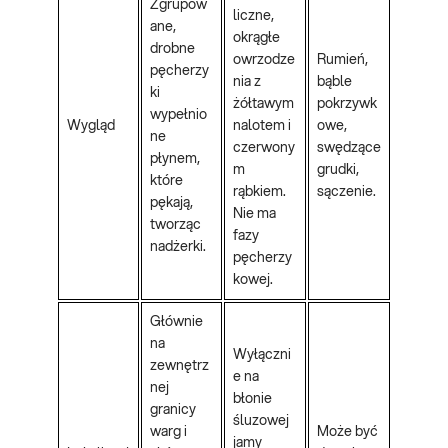
Zgrupow
liczne,
ane,
okrągłe
drobne
owrzodze
Rumień,
pęcherzy
nia z
bąble
ki
żółtawym
pokrzywk
wypełnio
Wygląd
nalotem i
owe,
ne
czerwony
swędzące
płynem,
m
grudki,
które
rąbkiem.
sączenie.
pękają,
Nie ma
tworząc
fazy
nadżerki.
pęcherzy
kowej.
Głównie
na
Wyłączni
zewnętrz
e na
nej
błonie
granicy
śluzowej
warg i
Może być
jamy