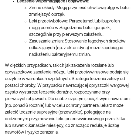
Leczenie wspomagające i objawowe:
Zimne okłady: Mogą przynieść chwilową ulgę w bólu i
zmniejszyć obrzęk.
Leki przeciwbólowe: Paracetamol lub ibuprofen
mogą pomóc w złagodzeniu bólu i gorączki,
szczególnie przy pierwszym zakażeniu.
Zasuszanie zmian: Stosowanie łagodnych środków
odkażających (np. z oktenidyną) może zapobiegać
nadkażeniu bakteryjnemu zmian.
W ciężkich przypadkach, takich jak zakażenia rozsiane lub
opryszczkowe zapalenie mózgu, leki przeciwwirusowe podaje się
dożylnie w warunkach szpitalnych. Strategia leczenia zależy od
postaci choroby. W przypadku nawracającej opryszczki wargowej
często wystarcza leczenie doraźne, rozpoczynane przy
pierwszych objawach. Dla osób z częstymi, uciążliwymi nawrotami
(np. ponad 6 rocznie) lub w celu ochrony partnera, lekarz może
zalecić leczenie supresyjne (przewlekłe), polegające na
codziennym przyjmowaniu leku przeciwwirusowego przez kilka
lub nawet kilkanaście miesięcy, co znacząco redukuje liczbę
nawrotów i ryzyko zarażania.