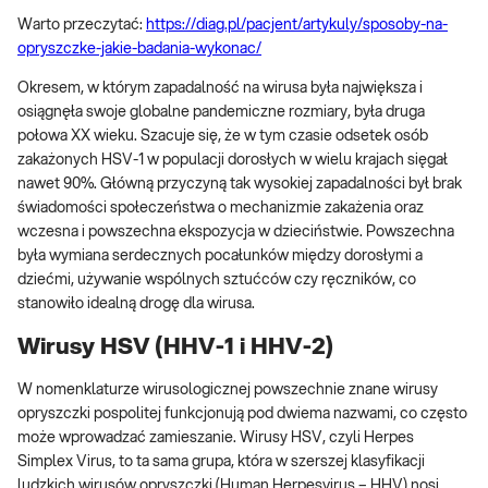
Warto przeczytać:
https://diag.pl/pacjent/artykuly/sposoby-na-
opryszczke-jakie-badania-wykonac/
Okresem, w którym zapadalność na wirusa była największa i
osiągnęła swoje globalne pandemiczne rozmiary, była druga
połowa XX wieku. Szacuje się, że w tym czasie odsetek osób
zakażonych HSV-1 w populacji dorosłych w wielu krajach sięgał
nawet 90%. Główną przyczyną tak wysokiej zapadalności był brak
świadomości społeczeństwa o mechanizmie zakażenia oraz
wczesna i powszechna ekspozycja w dzieciństwie. Powszechna
była wymiana serdecznych pocałunków między dorosłymi a
dziećmi, używanie wspólnych sztućców czy ręczników, co
stanowiło idealną drogę dla wirusa.
Wirusy HSV (HHV-1 i HHV-2)
W nomenklaturze wirusologicznej powszechnie znane wirusy
opryszczki pospolitej funkcjonują pod dwiema nazwami, co często
może wprowadzać zamieszanie. Wirusy HSV, czyli Herpes
Simplex Virus, to ta sama grupa, która w szerszej klasyfikacji
ludzkich wirusów opryszczki (Human Herpesvirus – HHV) nosi