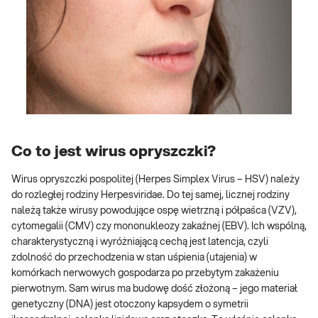
Co to jest wirus opryszczki?
Wirus opryszczki pospolitej (Herpes Simplex Virus – HSV) należy
do rozległej rodziny Herpesviridae. Do tej samej, licznej rodziny
należą także wirusy powodujące ospę wietrzną i półpaśca (VZV),
cytomegalii (CMV) czy mononukleozy zakaźnej (EBV). Ich wspólną,
charakterystyczną i wyróżniającą cechą jest latencja, czyli
zdolność do przechodzenia w stan uśpienia (utajenia) w
komórkach nerwowych gospodarza po przebytym zakażeniu
pierwotnym. Sam wirus ma budowę dość złożoną – jego materiał
genetyczny (DNA) jest otoczony kapsydem o symetrii