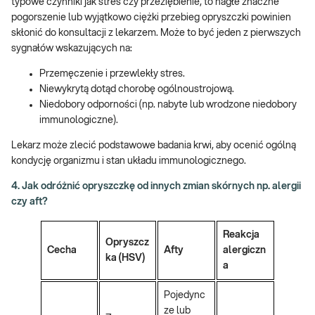
typowe czynniki jak stres czy przeziębienie, to nagłe znaczne
pogorszenie lub wyjątkowo ciężki przebieg opryszczki powinien
skłonić do konsultacji z lekarzem. Może to być jeden z pierwszych
sygnałów wskazujących na:
Przemęczenie i przewlekły stres.
Niewykrytą dotąd chorobę ogólnoustrojową.
Niedobory odporności (np. nabyte lub wrodzone niedobory
immunologiczne).
Lekarz może zlecić podstawowe badania krwi, aby ocenić ogólną
kondycję organizmu i stan układu immunologicznego.
4. Jak odróżnić opryszczkę od innych zmian skórnych np. alergii
czy aft?
Reakcja
Opryszcz
Cecha
Afty
alergiczn
ka (HSV)
a
Pojedync
ze lub