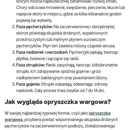
którym można najskuteczniej zahamować rozwój zmian.
Chory odczuwa mrowienie, swędzenie, pieczenie, kłucie lub
napięcie skóry w miejscu, gdzie za kilka-kilkanaście godzin
pojawią się wykwity.
Faza pęcherzyków:
Na zaczerwienionej i obrzękniętej
skórze powstają skupiska drobnych, wypełnionych
przeźroczystym lub mętnym płynem surowiczym
pęcherzyków. Płyn ten zawiera miliony cząstek wirusa.
Faza nadżerek i owrzodzeń:
Pęcherzyki pękają, tworząc
płytkie, bolesne i sączące się ranki.
Faza strupków:
Ranki zasychają, tworząc żółtobrunatne
strupki. Ich zdrapywanie opóźnia gojenie i grozi
nadkażeniem bakteryjnym oraz powstaniem blizny.
Faza gojenia:
Strupki odpadają, odsłaniając zdrowy
naskórek. Cały proces trwa zwykle od 7 do 14 dni.
Jak wygląda opryszczka wargowa?
W swojej najbardziej typowej formie, czyli jako
opryszczka
wargowa
, przybiera postać wspomnianego skupiska drobnych
pęcherzyków na zaczerwienionym podłożu, zlokalizowanego