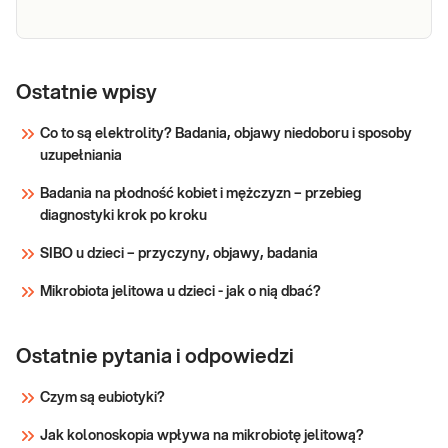
Herpes
simplex
Ostatnie wpisy
Herpes simplex virus (HSV-1/2) IgM.
virus
Jakościowe oznaczenie przeciwciał IgM
Co to są elektrolity? Badania, objawy niedoboru i sposoby
specyficznych wirusa opryszczki zwykłej HSV
(HSV-1/2)
uzupełniania
obu typów, w surowicy krwi, przydatne w
IgM
diagnostyce serologicznej zakażenia wirusem
Badania na płodność kobiet i mężczyzn – przebieg
opryszczki.
Sprawdź
diagnostyki krok po kroku
SIBO u dzieci – przyczyny, objawy, badania
Mikrobiota jelitowa u dzieci - jak o nią dbać?
Ostatnie pytania i odpowiedzi
Czym są eubiotyki?
Jak kolonoskopia wpływa na mikrobiotę jelitową?