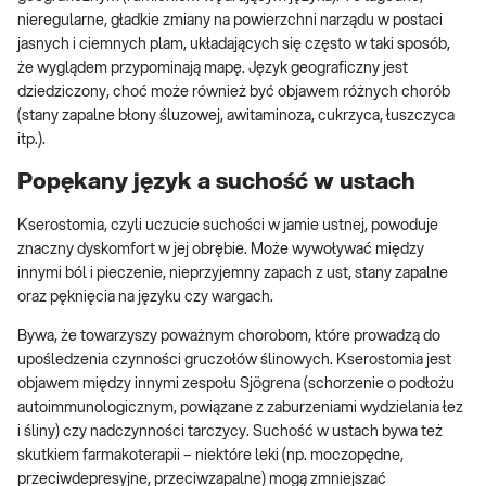
nieregularne, gładkie zmiany na powierzchni narządu w postaci
jasnych i ciemnych plam, układających się często w taki sposób,
że wyglądem przypominają mapę. Język geograficzny jest
dziedziczony, choć może również być objawem różnych chorób
(stany zapalne błony śluzowej, awitaminoza, cukrzyca, łuszczyca
itp.).
Popękany język a suchość w ustach
Kserostomia, czyli uczucie suchości w jamie ustnej, powoduje
znaczny dyskomfort w jej obrębie. Może wywoływać między
innymi ból i pieczenie, nieprzyjemny zapach z ust, stany zapalne
oraz pęknięcia na języku czy wargach.
Bywa, że towarzyszy poważnym chorobom, które prowadzą do
upośledzenia czynności gruczołów ślinowych. Kserostomia jest
objawem między innymi zespołu Sjögrena (schorzenie o podłożu
autoimmunologicznym, powiązane z zaburzeniami wydzielania łez
i śliny) czy nadczynności tarczycy. Suchość w ustach bywa też
skutkiem farmakoterapii – niektóre leki (np. moczopędne,
przeciwdepresyjne, przeciwzapalne) mogą zmniejszać