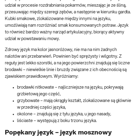
udział w procesie rozdrabniania pokarmów, mieszając je ze śliną,
przesuwając między szeregi zębów, a następnie w kierunku gardła.
Kubki smakowe, zlokalizowane między innymi na języku,
umożliwiają nam rozróżniać smak konsumowanych potraw. Język
to również bardzo ważny narząd artykulacyjny, biorący aktywny
udział w powstawaniu mowy.
Zdrowy język ma kolor jasnoróżowy, nie ma na nim żadnych
nalotów ani przebarwień. Powinien być sprężysty i wilgotny. Z
reguły jest lekko szorstki, a na jego powierzchni znajdują się liczne
brodawki – niewielkie linie i bruzdy związane z ich obecnością są
zjawiskiem prawidłowym. Wyróżniamy:
brodawki nitkowate – najliczniejsze na języku, pokrywają
grzbietową jego część,
grzybowate – mają okrągły kształt, zlokalizowane są głównie
w przedniej części języka,
okolone – znajdują się z tyłu języka, u jego nasady,
liściaste – występują z boku trzonu języka.
Popękany język – język mosznowy