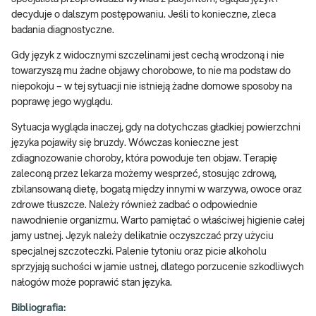
decyduje o dalszym postępowaniu. Jeśli to konieczne, zleca
badania diagnostyczne.
Gdy język z widocznymi szczelinami jest cechą wrodzoną i nie
towarzyszą mu żadne objawy chorobowe, to nie ma podstaw do
niepokoju – w tej sytuacji nie istnieją żadne domowe sposoby na
poprawę jego wyglądu.
Sytuacja wygląda inaczej, gdy na dotychczas gładkiej powierzchni
języka pojawiły się bruzdy. Wówczas konieczne jest
zdiagnozowanie choroby, która powoduje ten objaw. Terapię
zaleconą przez lekarza możemy wesprzeć, stosując zdrową,
zbilansowaną dietę, bogatą między innymi w warzywa, owoce oraz
zdrowe tłuszcze. Należy również zadbać o odpowiednie
nawodnienie organizmu. Warto pamiętać o właściwej higienie całej
jamy ustnej. Język należy delikatnie oczyszczać przy użyciu
specjalnej szczoteczki. Palenie tytoniu oraz picie alkoholu
sprzyjają suchości w jamie ustnej, dlatego porzucenie szkodliwych
nałogów może poprawić stan języka.
Bibliografia: