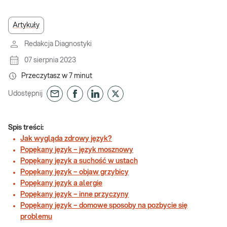
Artykuły
Redakcja Diagnostyki
07 sierpnia 2023
Przeczytasz w
7
minut
Udostępnij
Spis treści:
Jak wygląda zdrowy język?
Popękany język – język mosznowy
Popękany język a suchość w ustach
Popękany język – objaw grzybicy
Popękany język a alergie
Popękany język – inne przyczyny
Popękany język – domowe sposoby na pozbycie się
problemu