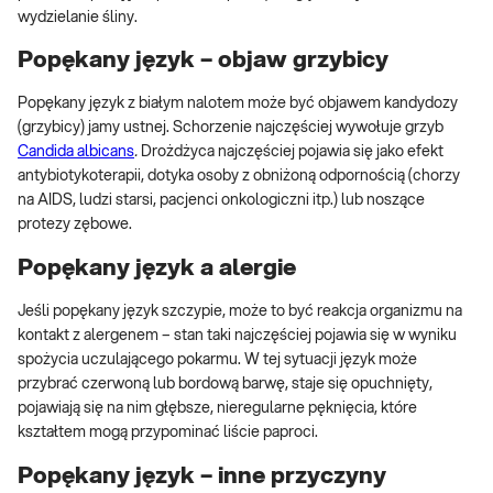
wydzielanie śliny.
Popękany język – objaw grzybicy
Popękany język z białym nalotem może być objawem kandydozy
(grzybicy) jamy ustnej. Schorzenie najczęściej wywołuje grzyb
Candida albicans
.
Drożdżyca najczęściej pojawia się jako efekt
antybiotykoterapii, dotyka osoby z obniżoną odpornością (chorzy
na AIDS, ludzi starsi, pacjenci onkologiczni itp.) lub noszące
protezy zębowe.
Popękany język a alergie
Jeśli popękany język szczypie, może to być reakcja organizmu na
kontakt z alergenem – stan taki najczęściej pojawia się w wyniku
spożycia uczulającego pokarmu. W tej sytuacji język może
przybrać czerwoną lub bordową barwę, staje się opuchnięty,
pojawiają się na nim głębsze, nieregularne pęknięcia, które
kształtem mogą przypominać liście paproci.
Popękany język – inne przyczyny