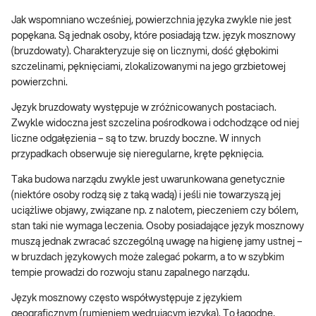
Jak wspomniano wcześniej, powierzchnia języka zwykle nie jest
popękana. Są jednak osoby, które posiadają tzw. język mosznowy
(bruzdowaty). Charakteryzuje się on licznymi, dość głębokimi
szczelinami, pęknięciami, zlokalizowanymi na jego grzbietowej
powierzchni.
Język bruzdowaty występuje w zróżnicowanych postaciach.
Zwykle widoczna jest szczelina pośrodkowa i odchodzące od niej
liczne odgałęzienia – są to tzw. bruzdy boczne. W innych
przypadkach obserwuje się nieregularne, kręte pęknięcia.
Taka budowa narządu zwykle jest uwarunkowana genetycznie
(niektóre osoby rodzą się z taką wadą) i jeśli nie towarzyszą jej
uciążliwe objawy, związane np. z nalotem, pieczeniem czy bólem,
stan taki nie wymaga leczenia. Osoby posiadające język mosznowy
muszą jednak zwracać szczególną uwagę na higienę jamy ustnej –
w bruzdach językowych może zalegać pokarm, a to w szybkim
tempie prowadzi do rozwoju stanu zapalnego narządu.
Język mosznowy często współwystępuje z językiem
geograficznym (rumieniem wędrującym języka). To łagodne,