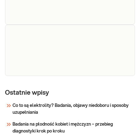
Candida -
Diagnostyka zakażenia C. albicans i innymi
antygen
gatunkami chorobotwórczymi rodzaju Candida.
Wykrywanie antygenów komórek grzyba w
krążący
surowicy krwi żylnej, w podejrzeniu kandydozy
układowej - kandydemii oraz zakażenia narządów
Sprawdź
wewnętrznych.
Candida
Candida albicans IgA. Ilościowe oznaczanie w
albicans
Ostatnie wpisy
surowicy przeciwciał anty-mannowych IgA
specyficznych dla C. albicans, przydatne w
IgA
Co to są elektrolity? Badania, objawy niedoboru i sposoby
diagnostyce kandydozy układowej oraz
uzupełniania
zakażenia narządów wewnętrznych.
Sprawdź
Badania na płodność kobiet i mężczyzn – przebieg
diagnostyki krok po kroku