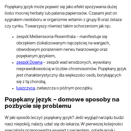
Popękany język może pojawić się jako efekt spożywania dużej
ilości mocnej herbaty lub palenia papierosów. Czasami jest on
sygnałem niedoboru w organizmie witamin z grupy B oraz żelaza
czy cynku. Towarzyszy również takim schorzeniom jak np.:
zespół Melkerssona-Rosenthala – manifestuje się
obrzękiem zlokalizowanym najczęściej na wargach,
obwodowym porażeniem nerwu twarzowego oraz
popękanym językiem,
zespół Downa
– zespół wad wrodzonych, wywołany
nieprawidłowością w liczbie chromosomów. Popękany język
jest charakterystyczny dla większości osób, borykających
się z tą chorobą,
łuszczyca
, zwłaszcza o późnym początku.
Popękany język – domowe sposoby na
pozbycie się problemu
W jaki sposób leczyć popękany język? Jeśli wygląd narządu budzi
nasz niepokój, należy udać się do lekarza. W pierwszej kolejności
specjalista przeprowadza wywiad z pacjentem, ogląda język i