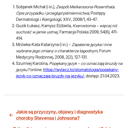
Sobjanek Michał (i in.),
Zespół Melkerssona-Rosenthala.
Opis przypadku i przegląd piśmiennictwa
, Postępy
Dermatologii i Alergologii, XXV, 2008/1, 43-47.
Guzik Łukasz, Kamysz Elżbieta,
Kserostomia – więcej niż
suchość w jamie ustnej,
Farmacja Polska 2009, 54(6), 411-
414.
Mrówka-Kata Katarzyna (i in.) –
Zapalenie języka i inne
wybrane jego zmiany o charakterze łagodnym
, Forum
Medycyny Rodzinnej, 2008, 2(2), 127-131.
Szurmiej Karolina,
Popękany język – co oznaczają bruzdy na
języku?
online:
https://wylecz.to/stomatologia/popekany-
jezyk-co-oznaczaja-bruzdy-na-jezyku/
, dostęp: 21.04.2023.
Jakie są przyczyny, objawy i diagnostyka
choroby Stevensa i Johnsona?