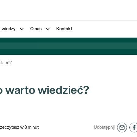
a wiedzy
O nas
Kontakt
dzieć?
o warto wiedzieć?
rzeczytasz w
8
minut
Udostępnij