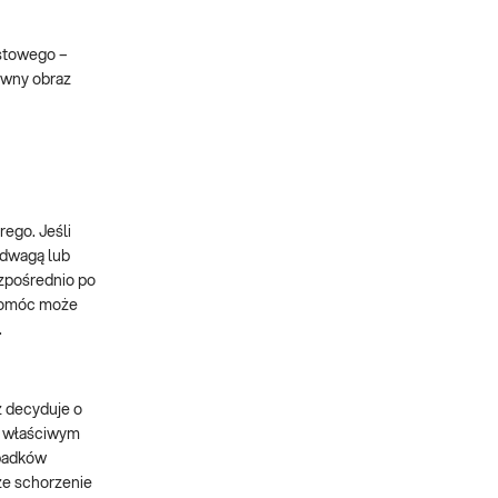
stowego –
owny obraz
ego. Jeśli
adwagą lub
ezpośrednio po
 pomóc może
.
z decyduje o
we właściwym
ypadków
że schorzenie