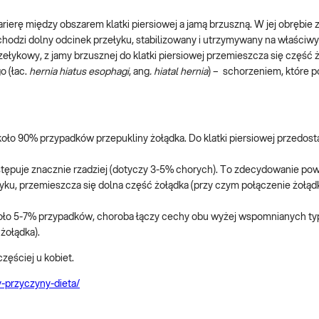
erę między obszarem klatki piersiowej a jamą brzuszną. W jej obrębie z
echodzi dolny odcinek przełyku, stabilizowany i utrzymywany na właściw
łykowy, z jamy brzusznej do klatki piersiowej przemieszcza się część ż
o (łac.
hernia hiatus esophagi
, ang
. hiatal hernia
) – schorzeniem, które p
ło 90% przypadków przepukliny żołądka. Do klatki piersiowej przedosta
ępuje znacznie rzadziej (dotyczy 3-5% chorych). To zdecydowanie pow
łyku, przemieszcza się dolna część żołądka (przy czym połączenie żołą
oło 5-7% przypadków, choroba łączy cechy obu wyżej wspomnianych ty
 żołądka).
częściej u kobiet.
y-przyczyny-dieta/