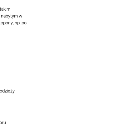
 takim
m nabytym w
zepony, np. po
 odzieży
oru