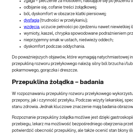
zgaga – pieczenie za mostkiem, nasilające się po jedzeniu lu
odbijanie się, cofanie treści żołądkowej;
ból, dyskomfort w obszarze klatki piersiowej;
dysfagia
(trudności w przełykaniu);
wzdęcia
, uczucie pełności po zjedzeniu nawet niewielkiej 
wymioty, kaszel, chrypka spowodowane podrażnieniem przeł
nieprzyjemny smak w ustach, nieświeży oddech;
dyskomfort podczas oddychania.
Do poważniejszych objawów, które wymagają natychmiastowej in
przepukliną rozworu przełykowego należą: silny ból brzucha i/lu
pokarmowego, gorączka i dreszcze.
Przepuklina żołądka – badania
W rozpoznawaniu przepukliny rozworu przełykowego wykorzystuj
przepony, jak i czynność przełyku. Podczas wizyty lekarskiej, s
stanu zdrowia. Jednak kluczowe znaczenie mają badania obrazow
Rozpoznanie przepukliny żołądka możliwe jest dzięki gastrosk
przebiegu, lekarz ma możliwość bezpośredniego obejrzenia przeł
potwierdzić obecność przepukliny, ale także ocenić stan błony 