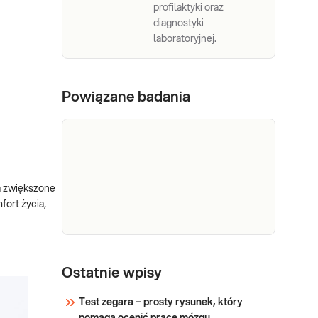
profilaktyki oraz
diagnostyki
laboratoryjnej.
Powiązane badania
a zwiększone
fort życia,
Helicobacter
Helicobacter pylori - test
pylori - test
Ostatnie wpisy
oddechowy. Test
oddechowy Helicobacter
oddechowy
Test zegara – prosty rysunek, który
pylori INFAI wykrywający