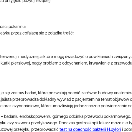
b przyjęciu pozycji leżącej;
ilości pokarmu;
yku przez cofającą się z żołądka treść;
terwencji medycznej, a które mogą świadczyć o powikłaniach związany
b klatki piersiowej, nagły problem z oddychaniem, krwawienie z przewod
e się zestaw badań, które pozwalają ocenić zarówno budowę anatomicz
pecjalista przeprowadza dokładny wywiad z pacjentem na temat objawów 
e oraz czynnościowe, które umożliwiają jednoznaczne potwierdzenie sc
opii – badaniu endoskopowemu górnego odcinka przewodu pokarmowego.
yku czy rozworu przełykowego. Podczas gastroskopii lekarz może nie t
śluzowej przełyku, przeprowadzić
test na obecność bakterii H.pylori
i pob