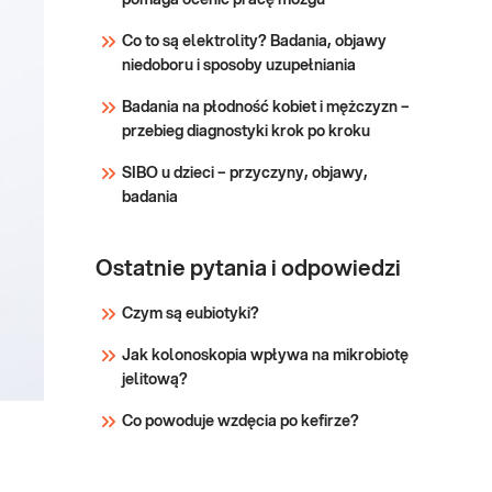
pomaga ocenić pracę mózgu
obecność żywej bakterii H.
Sprawdź
pylori, przydatny w
Co to są elektrolity? Badania, objawy
diagnostyce zakażenia i
niedoboru i sposoby uzupełniania
kontroli skuteczności
leczenia.
Badania na płodność kobiet i mężczyzn –
przebieg diagnostyki krok po kroku
SIBO u dzieci – przyczyny, objawy,
badania
Ostatnie pytania i odpowiedzi
Czym są eubiotyki?
Jak kolonoskopia wpływa na mikrobiotę
jelitową?
Co powoduje wzdęcia po kefirze?