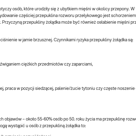
yczy osób, które urodziły się z ubytkiem mięśni w okolicy przepony. W
ydowanie częściej przepuklina rozworu przełykowego jest schorzenie
 Przyczyną przepukliny żołądka może być również osłabienie mięśni pr
iśnienie w jamie brzusznej. Czynnikami ryzyka przepukliny żołądka są:
dźwiganiem ciężkich przedmiotów czy zaparciami,
, praca w pozycji siedzącej, palenie/żucie tytoniu czy częste noszenie
ch objawów – około 55-60% osób po 50. roku życia ma przepuklinę rozw
gą wystąpić u osób z przepukliną żołądka to: