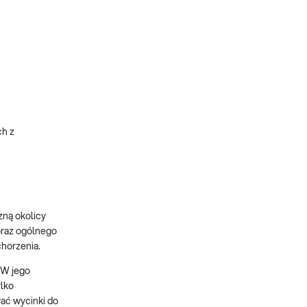
ch z
u
ną okolicy
oraz ogólnego
horzenia.
 W jego
ylko
rać wycinki do