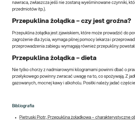
nawraca, zwłaszcza jeśli nie zostaną wyeliminowane czynniki, któ
przedmiotów itp.).
Przepuklina żołądka – czy jest groźna?
Przepuklina żołądka jest zjawiskiem, które może prowadzić do pow
zagrożenie dla życia, wymaga pilnej pomocy lekarza i przeprowad
przeprowadzenia zabiegu wymagają również przepukliny powstał
Przepuklina żołądka – dieta
Nie tylko chorzy z nadmiarowymi kilogramami powinni dbać o pra
przełykowego powinny zwracać uwagę na to, co spożywają. Z jad
gazowanych, mocnej kawy i alkoholu. Posiłki należy jadać częście
Bibliografia
Pietruski Piotr, Przepuklina żołądkowa – charakterystyczne o