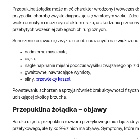
Przepuklina żołądka może mieć charakter wrodzony i wówczas dot
przypadku chorobę zwykle diagnozuje się w młodym wieku. Zdec
wieku dorosłym i może być efektem urazu, uszkodzenia przepony.
przebytych wcześniej zabiegach chirurgicznych.
Schorzenie pojawia się zwykle u osób narażonych na zwiększone c
nadmierna masa ciała,
ciąża,
nagłe napinanie mięśni podczas wysiłku związanego np. z 
gwałtowne, nawracające wymioty,
silny,
przewlekły kaszel
.
Powstawaniu schorzenia sprzyja również brak aktywności fizycznej
uciskającej okolicę brzucha.
Przepuklina żołądka – objawy
Bardzo często przepuklina rozworu przełykowego nie daje żadny
przełykowego, ale tylko 9% z nich ma objawy. Symptomy, które mo