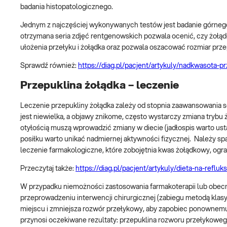
badania histopatologicznego.
Jednym z najczęściej wykonywanych testów jest badanie górne
otrzymana seria zdjęć rentgenowskich pozwala ocenić, czy żołą
ułożenia przełyku i żołądka oraz pozwala oszacować rozmiar prze
Sprawdź również:
https://diag.pl/pacjent/artykuly/nadkwasota-pr
Przepuklina żołądka – leczenie
Leczenie przepukliny żołądka zależy od stopnia zaawansowania s
jest niewielka, a objawy znikome, często wystarczy zmiana trybu
otyłością muszą wprowadzić zmiany w diecie (jadłospis warto ust
posiłku warto unikać nadmiernej aktywności fizycznej. Należy s
leczenie farmakologiczne, które zobojętnia kwas żołądkowy, ogr
Przeczytaj także:
https://diag.pl/pacjent/artykuly/dieta-na-refluk
W przypadku niemożności zastosowania farmakoterapii lub obecn
przeprowadzeniu interwencji chirurgicznej (zabiegu metodą klasy
miejscu i zmniejsza rozwór przełykowy, aby zapobiec ponownem
przynosi oczekiwane rezultaty: przepuklina rozworu przełykowego