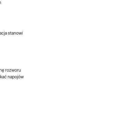
h
acja stanowi
inę rozworu
ikać napojów