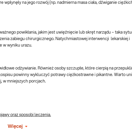
re wpłynęły na jego rozwój (np. nadmierna masa ciała, dźwiganie ciężkic
ażnego powikłania, jakim jest uwięźnięcie lub skręt narządu – taka sytu
zenia zabiegu chirurgicznego. Natychmiastowej interwencji lekarskiej i
e w wyniku urazu.
widłowe odżywianie. Również osoby szczupłe, które cierpią na przepukl
łospisu powinny wykluczyć potrawy ciężkostrawne i pikantne. Warto un
j, w mniejszych porcjach.
bjawy oraz sposobi leczenia.
Więcej