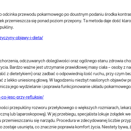
go odcinka przewodu pokarmowego po doustnym podaniu środka kontra
dek przemieszcza się ponad poziom przepony. Ta metoda daje dość klar
pukliny.
zyczyny-objawy-i-dieta/
chorzenia, odczuwanych dolegliwości oraz ogólnego stanu zdrowia chor
 życia. Bardzo ważne jest utrzymanie prawidłowej masy ciała – osoby z n
alić z dietetykiem) oraz zadbać o odpowiednią ilość ruchu, przy czym b
pać z lekko uniesioną głową. W łagodzeniu niezbyt nasilonych objawów
anicza jego wydzielanie i poprawia funkcjonowanie układu pokarmowego
s-co-jesc-przy-refluksie/
ości przepukliny rozworu przełykowego o większych rozmiarach, lekar
czną lub laparoskopową). W jej przebiegu, specjalista lokuje żołądek 
u przemieszczaniu się narządu. Procedura w zdecydowanej liczbie prz
 zostaje usunięta, co znacznie poprawia komfort życia. Niestety bywa, 