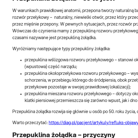
W warunkach prawidłowej anatomii, przepona tworzy naturalną bari
rozwór przełykowy – naturalny, niewielki otwór, przez który prz
przez mięśnie przepony. W pewnych sytuacjach, przez rozwór prze
Wówczas do czynienia mamy z przepukliną rozworu przełykoweg
czasami nazywane jest przepukliną żołądka.
Wyróżniamy następujące typy przepukliny żołądka:
przepuklina wślizgowa rozworu przełykowego – stanowi oko
(wpustowa) część narządu;
przepuklina okołoprzełykowa rozworu przełykowego – wyst
schorzenia, w przebiegu którego do śródpiersia, obok prze
przełykowe pozostaje w swojej prawidłowej lokalizacji);
przepuklina mieszana rozworu przełykowego – dotyczy ok
klatki piersiowej przemieszcza się zarówno wpust, jak i dno
Przepuklina żołądka rozwija się głównie u osób po 50. roku życia, 
Warto przeczytać:
https://diag.pl/pacjent/artykuly/refluks-objaw
Przepuklina żołądka – przyczyny