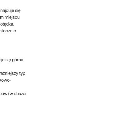
najduje się
ym miejscu
ołądka.
otocznie
je się górna
ażniejszy typ
dkowo-
pów (w obszar