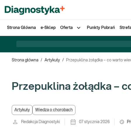
Strona Główna
e-Sklep
Oferta
Punkty Pobrań
Stref
Strona główna
/
Artykuły
/
Przepuklina żołądka – co warto wie
Przepuklina żołądka – c
Artykuły
Wiedza o chorobach
Redakcja Diagnostyki
07 stycznia 2026
P