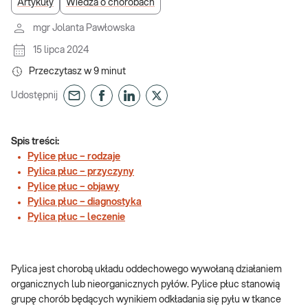
Artykuły
Wiedza o chorobach
mgr Jolanta Pawłowska
15 lipca 2024
Przeczytasz w
9
minut
Udostępnij
Spis treści:
Pylice płuc – rodzaje
Pylica płuc – przyczyny
Pylice płuc – objawy
Pylica płuc – diagnostyka
Pylica płuc – leczenie
Pylica jest chorobą układu oddechowego wywołaną działaniem
organicznych lub nieorganicznych pyłów. Pylice płuc stanowią
grupę chorób będących wynikiem odkładania się pyłu w tkance