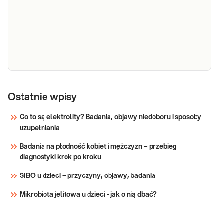
e-Pakiet dla
Dedykowany dla: Kobiet, Mężczyzn
każdego
Ostatnie wpisy
Wskazany: → Profilaktycznie, do oceny stanu
zdrowia Jak się pobiera materiał do badania?
(maksimum)
Co to są elektrolity? Badania, objawy niedoboru i sposoby
Do wykonania pakietu badań niezbędna jest
uzupełniania
próbka krwi.
Sprawdź
Badania na płodność kobiet i mężczyzn – przebieg
diagnostyki krok po kroku
SIBO u dzieci – przyczyny, objawy, badania
Mikrobiota jelitowa u dzieci - jak o nią dbać?