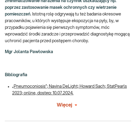
zminimalizowanie narażenia na czynnik uszkadzający np.
poprzez zastosowanie masek ochronnych czy wietrzenie
pomieszczeń
. Istotną rolę odgrywają tu też badania okresowe
pracowników, u których występuje ekspozycja na pyły, by, w
przypadku pojawienia się pierwszych symptomów, móc
wprowadzić środki zaradcze i przeprowadzić diagnostykę mogącą
uchronić pacjenta przed postępem choroby.
Mgr Jolanta Pawłowska
Bibliografia
„Pneumoconiosis”; Navina DeLight; Howard Sach; StatPearls
2023; online, dostęp: 10.07.2024.
Więcej