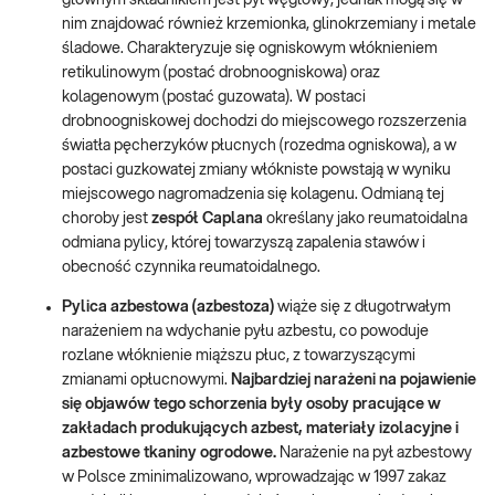
głównym składnikiem jest pył węglowy, jednak mogą się w
nim znajdować również krzemionka, glinokrzemiany i metale
śladowe. Charakteryzuje się ogniskowym włóknieniem
retikulinowym (postać drobnoogniskowa) oraz
kolagenowym (postać guzowata). W postaci
drobnoogniskowej dochodzi do miejscowego rozszerzenia
światła pęcherzyków płucnych (rozedma ogniskowa), a w
postaci guzkowatej zmiany włókniste powstają w wyniku
miejscowego nagromadzenia się kolagenu. Odmianą tej
choroby jest
zespół Caplana
określany jako reumatoidalna
odmiana pylicy, której towarzyszą zapalenia stawów i
obecność czynnika reumatoidalnego.
Pylica azbestowa (azbestoza)
wiąże się z długotrwałym
narażeniem na wdychanie pyłu azbestu, co powoduje
rozlane włóknienie miąższu płuc, z towarzyszącymi
zmianami opłucnowymi.
Najbardziej narażeni na pojawienie
się objawów tego schorzenia były osoby pracujące w
zakładach produkujących azbest, materiały izolacyjne i
azbestowe tkaniny ogrodowe.
Narażenie na pył azbestowy
w Polsce zminimalizowano, wprowadzając w 1997 zakaz