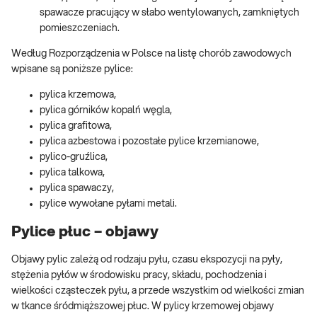
spawacze pracujący w słabo wentylowanych, zamkniętych
pomieszczeniach.
Według Rozporządzenia w Polsce na listę chorób zawodowych
wpisane są poniższe pylice:
pylica krzemowa,
pylica górników kopalń węgla,
pylica grafitowa,
pylica azbestowa i pozostałe pylice krzemianowe,
pylico-gruźlica,
pylica talkowa,
pylica spawaczy,
pylice wywołane pyłami metali.
Pylice płuc – objawy
Objawy pylic zależą od rodzaju pyłu, czasu ekspozycji na pyły,
stężenia pyłów w środowisku pracy, składu, pochodzenia i
wielkości cząsteczek pyłu, a przede wszystkim od wielkości zmian
w tkance śródmiąższowej płuc. W pylicy krzemowej objawy