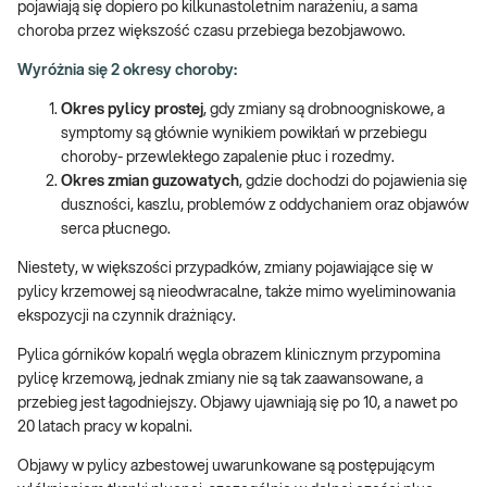
pojawiają się dopiero po kilkunastoletnim narażeniu, a sama
choroba przez większość czasu przebiega bezobjawowo.
Wyróżnia się 2 okresy choroby:
Okres pylicy prostej
, gdy zmiany są drobnoogniskowe, a
symptomy są głównie wynikiem powikłań w przebiegu
choroby- przewlekłego zapalenie płuc i rozedmy.
Okres zmian guzowatych
, gdzie dochodzi do pojawienia się
duszności, kaszlu, problemów z oddychaniem oraz objawów
serca płucnego.
Niestety, w większości przypadków, zmiany pojawiające się w
pylicy krzemowej są nieodwracalne, także mimo wyeliminowania
ekspozycji na czynnik drażniący.
Pylica górników kopalń węgla obrazem klinicznym przypomina
pylicę krzemową, jednak zmiany nie są tak zaawansowane, a
przebieg jest łagodniejszy. Objawy ujawniają się po 10, a nawet po
20 latach pracy w kopalni.
Objawy w pylicy azbestowej uwarunkowane są postępującym