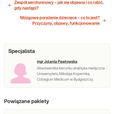
Zespół serotoninowy – jak się objawia i co robić,
gdy nastąpi?
Mózgowe porażenie dziecięce – co to jest?
Przyczyny, objawy, funkcjonowanie
Specjalista
mgr Jolanta Pawłowska
Absolwentka kierunku analityka medyczna
Uniwersytetu Mikołaja Kopernika,
Collegium Medicum w Bydgoszczy.
Powiązane pakiety