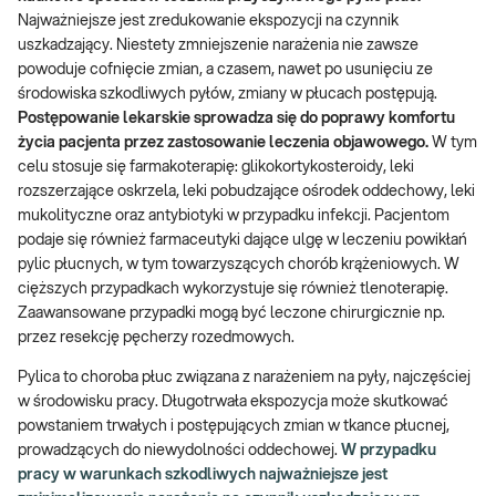
Najważniejsze jest zredukowanie ekspozycji na czynnik
uszkadzający. Niestety zmniejszenie narażenia nie zawsze
powoduje cofnięcie zmian, a czasem, nawet po usunięciu ze
środowiska szkodliwych pyłów, zmiany w płucach postępują.
Postępowanie lekarskie sprowadza się do poprawy komfortu
życia pacjenta przez zastosowanie leczenia objawowego.
W tym
celu stosuje się farmakoterapię: glikokortykosteroidy, leki
rozszerzające oskrzela, leki pobudzające ośrodek oddechowy, leki
mukolityczne oraz antybiotyki w przypadku infekcji. Pacjentom
podaje się również farmaceutyki dające ulgę w leczeniu powikłań
pylic płucnych, w tym towarzyszących chorób krążeniowych. W
cięższych przypadkach wykorzystuje się również tlenoterapię.
Zaawansowane przypadki mogą być leczone chirurgicznie np.
przez resekcję pęcherzy rozedmowych.
Pylica to choroba płuc związana z narażeniem na pyły, najczęściej
w środowisku pracy. Długotrwała ekspozycja może skutkować
powstaniem trwałych i postępujących zmian w tkance płucnej,
prowadzących do niewydolności oddechowej.
W przypadku
pracy w warunkach szkodliwych najważniejsze jest