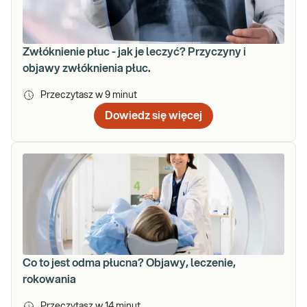
Zwłóknienie płuc - jak je leczyć? Przyczyny i
objawy zwłóknienia płuc.
Przeczytasz w
9
minut
Dowiedz się więcej
Co to jest odma płucna? Objawy, leczenie,
rokowania
Przeczytasz w
14
minut