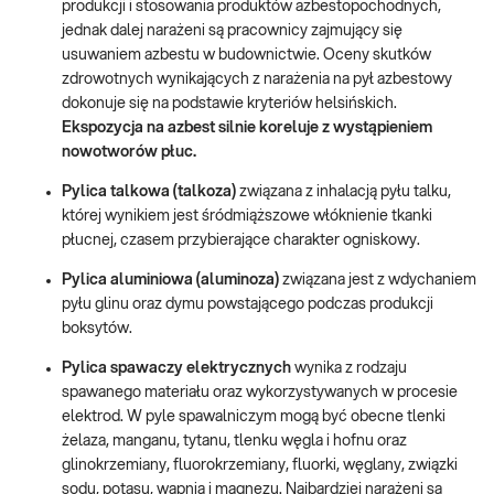
produkcji i stosowania produktów azbestopochodnych,
jednak dalej narażeni są pracownicy zajmujący się
usuwaniem azbestu w budownictwie. Oceny skutków
zdrowotnych wynikających z narażenia na pył azbestowy
dokonuje się na podstawie kryteriów helsińskich.
Ekspozycja na azbest silnie koreluje z wystąpieniem
nowotworów płuc.
Pylica talkowa (talkoza)
związana z inhalacją pyłu talku,
której wynikiem jest śródmiąższowe włóknienie tkanki
płucnej, czasem przybierające charakter ogniskowy.
Pylica aluminiowa (aluminoza)
związana jest z wdychaniem
pyłu glinu oraz dymu powstającego podczas produkcji
boksytów.
Pylica spawaczy elektrycznych
wynika z rodzaju
spawanego materiału oraz wykorzystywanych w procesie
elektrod. W pyle spawalniczym mogą być obecne tlenki
żelaza, manganu, tytanu, tlenku węgla i hofnu oraz
glinokrzemiany, fluorokrzemiany, fluorki, węglany, związki
sodu, potasu, wapnia i magnezu. Najbardziej narażeni są