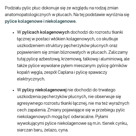
Podziału pylic płuc dokonuje się ze względu na rodzaj zmian
anatomopatologicznych w płucach. Na tej podstawie wyróżnia się
pylice kolagenowe i niekolagenowe
.
W
pylicach kolagenowych
dochodzi do rozrostu tkanki
łącznej w postaci włókien kolagenowych, co skutkuje
uszkodzeniem struktury pęcherzyków płucnych oraz
pojawieniem się zmian bliznowatych w płucach. Zaliczamy
tutaj pylicę azbestową, krzemową, talkową i aluminiową, ale
także pylice wywołane pyłem mieszanym: pylicę górników
kopalń węgla, zespół Caplana i pylicę spawaczy
elektrycznych.
W
pylicy niekolagenowej
nie dochodzi do trwałego
uszkodzenia pęcherzyków płucnych, nie obserwuje się
agresywnego rozrostu tkanki łącznej, nie ma też wyraźnych
cech zapalenia. Zmiany pojawiające się w przebiegu pylic
niekolagenowych mogą być odwracalne. Pyłami
wywołującymi pylice niekolagenowe są m.in. tlenek cynku,
siarczan baru, żelazo, cyna.