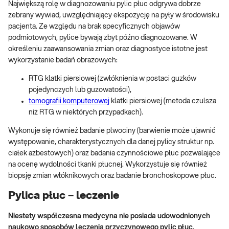
Największą rolę w diagnozowaniu pylic płuc odgrywa dobrze
zebrany wywiad, uwzględniający ekspozycję na pyły w środowisku
pacjenta. Ze względu na brak specyficznych objawów
podmiotowych, pylice bywają zbyt późno diagnozowane. W
określeniu zaawansowania zmian oraz diagnostyce istotne jest
wykorzystanie badań obrazowych:
RTG klatki piersiowej (zwłóknienia w postaci guzków
pojedynczych lub guzowatości),
tomografii komputerowej
klatki piersiowej (metoda czulsza
niż RTG w niektórych przypadkach).
Wykonuje się również badanie plwociny (barwienie może ujawnić
występowanie, charakterystycznych dla danej pylicy struktur np.
ciałek azbestowych) oraz badania czynnościowe płuc pozwalające
na ocenę wydolności tkanki płucnej. Wykorzystuje się również
biopsję zmian włóknikowych oraz badanie bronchoskopowe płuc.
Pylica płuc – leczenie
Niestety współczesna medycyna nie posiada udowodnionych
naukowo sposobów leczenia przyczynowego pylic płuc.