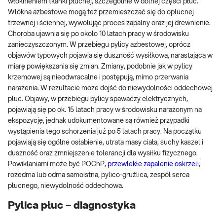
włóknieniem tkanki płucnej, szczególnie w dolnej części płuc.
Włókna azbestowe mogą też przemieszczać się do opłucnej
trzewnej i ściennej, wywołując proces zapalny oraz jej drewnienie.
Choroba ujawnia się po około 10 latach pracy w środowisku
zanieczyszczonym. W przebiegu pylicy azbestowej, oprócz
objawów typowych pojawia się duszność wysiłkowa, narastająca w
miarę powiększania się zmian. Zmiany, podobnie jak w pylicy
krzemowej są nieodwracalne i postępują, mimo przerwania
narażenia. W rezultacie może dojść do niewydolności oddechowej
płuc. Objawy, w przebiegu pylicy spawaczy elektrycznych,
pojawiają się po ok. 15 latach pracy w środowisku narażonym na
ekspozycję, jednak udokumentowane są również przypadki
wystąpienia tego schorzenia już po 5 latach pracy. Na początku
pojawiają się ogólne osłabienie, utrata masy ciała, suchy kaszel i
duszność oraz zmniejszenie tolerancji dla wysiłku fizycznego.
Powikłaniami może być POChP,
przewlekłe zapalenie oskrzeli
,
rozedma lub odma samoistna, pylico-gruźlica, zespół serca
płucnego, niewydolność oddechowa.
Pylica płuc – diagnostyka