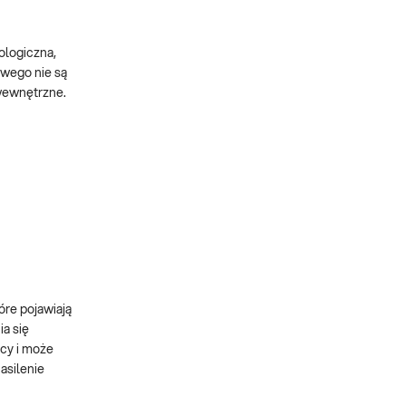
ologiczna,
owego nie są
 wewnętrzne.
re pojawiają
a się
cy i może
asilenie