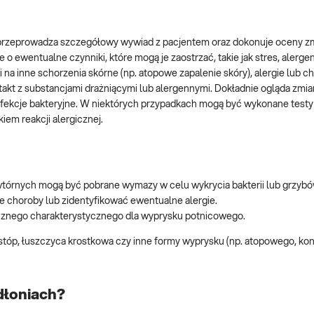
 przeprowadza szczegółowy wywiad z pacjentem oraz dokonuje oceny z
że o ewentualne czynniki, które mogą je zaostrzać, takie jak stres, alerge
i na inne schorzenia skórne (np. atopowe zapalenie skóry), alergie lub c
akt z substancjami drażniącymi lub alergennymi. Dokładnie ogląda zmia
k infekcje bakteryjne. W niektórych przypadkach mogą być wykonane test
iem reakcji alergicznej.
wtórnych mogą być pobrane wymazy w celu wykrycia bakterii lub grzybó
e choroby lub zidentyfikować ewentualne alergie.
icznego charakterystycznego dla wyprysku potnicowego.
 stóp, łuszczyca krostkowa czy inne formy wyprysku (np. atopowego, ko
dłoniach?