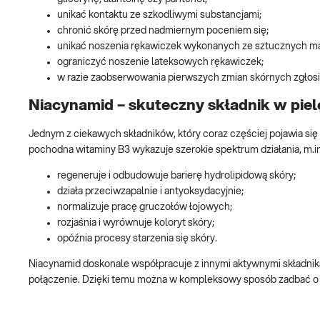
unikać kontaktu ze szkodliwymi substancjami;
chronić skórę przed nadmiernym poceniem się;
unikać noszenia rękawiczek wykonanych ze sztucznych ma
ograniczyć noszenie lateksowych rękawiczek;
w razie zaobserwowania pierwszych zmian skórnych zgłosi
Niacynamid – skuteczny składnik w piel
Jednym z ciekawych składników, który coraz częściej pojawia się
pochodna witaminy B3 wykazuje szerokie spektrum działania, m.in
regeneruje i odbudowuje barierę hydrolipidową skóry;
działa przeciwzapalnie i antyoksydacyjnie;
normalizuje pracę gruczołów łojowych;
rozjaśnia i wyrównuje koloryt skóry;
opóźnia procesy starzenia się skóry.
Niacynamid doskonale współpracuje z innymi aktywnymi składnika
połączenie. Dzięki temu można w kompleksowy sposób zadbać o 