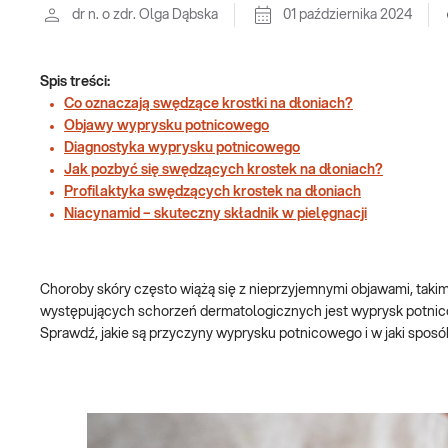
dr n. o zdr. Olga Dąbska
01 października 2024
Spis treści:
Co oznaczają swędzące krostki na dłoniach?
Objawy wyprysku potnicowego
Diagnostyka wyprysku potnicowego
Jak pozbyć się swędzących krostek na dłoniach?
Profilaktyka swędzących krostek na dłoniach
Niacynamid – skuteczny składnik w pielęgnacji
Choroby skóry często wiążą się z nieprzyjemnymi objawami, takimi
występujących schorzeń dermatologicznych jest wyprysk potnico
Sprawdź, jakie są przyczyny wyprysku potnicowego i w jaki sposó