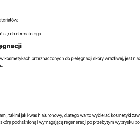
teriałów;
ć się do dermatologa.
ęgnacji
 w kosmetykach przeznaczonych do pielęgnacji skóry wrażliwej, jest ni
.:
mi, takimi jak kwas hialuronowy, dlatego warto wybierać kosmetyki zawi
skórę podrażnioną i wymagającą regeneracji po przebytym wyprysku p