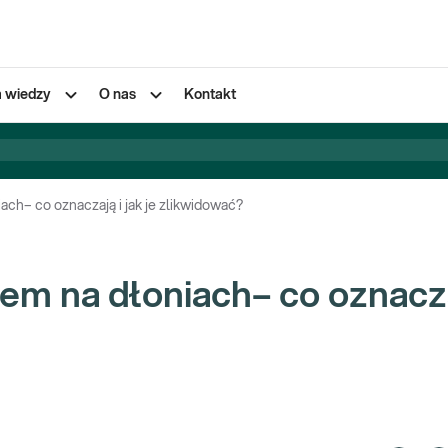
a wiedzy
O nas
Kontakt
ach– co oznaczają i jak je zlikwidować?
em na dłoniach– co oznacza