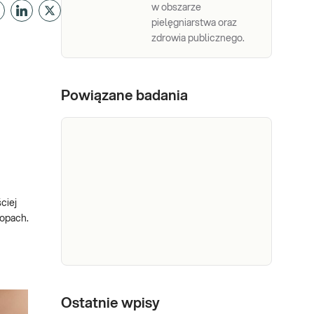
w obszarze
pielęgniarstwa oraz
zdrowia publicznego.
Powiązane badania
ciej
topach.
Wymaz ze
skóry
Ostatnie wpisy
Wymaz ze skóry (bad.