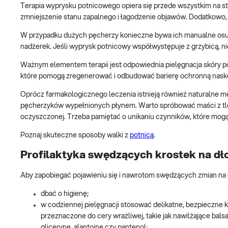
Terapia wyprysku potnicowego opiera się przede wszystkim na st
zmniejszenie stanu zapalnego i łagodzenie objawów. Dodatkowo, w
W przypadku dużych pęcherzy konieczne bywa ich manualne osusz
nadżerek. Jeśli wyprysk potnicowy współwystępuje z grzybicą, n
Ważnym elementem terapii jest odpowiednia pielęgnacja skóry po
które pomogą zregenerować i odbudować barierę ochronną nask
Oprócz farmakologicznego leczenia istnieją również naturalne m
pęcherzyków wypełnionych płynem. Warto spróbować maści z tlen
oczyszczonej. Trzeba pamiętać o unikaniu czynników, które mogą p
Poznaj skuteczne sposoby walki z
potnicą
.
Profilaktyka swędzących krostek na dł
Aby zapobiegać pojawieniu się i nawrotom swędzących zmian na d
dbać o higienę;
w codziennej pielęgnacji stosować delikatne, bezpieczne k
przeznaczone do cery wrażliwej, takie jak nawilżające bals
glicerynę, alantoinę czy pantenol;