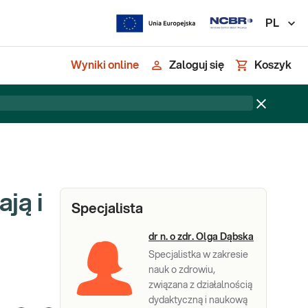
PL
Wyniki online
Zaloguj się
Koszyk
ją i
Specjalista
dr n. o zdr. Olga Dąbska
Specjalistka w zakresie
nauk o zdrowiu,
związana z działalnością
dydaktyczną i naukową