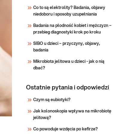
(badanie
mykol.). Badanie
Co to są elektrolity? Badania, objawy
mykologiczne
przesiewowe
niedoboru i sposoby uzupełniania
wykonywane ze wskazań
mykol.)
lekarza, który decyduje o
Badania na płodność kobiet i mężczyzn –
ewentualnym
Sprawdź
przebieg diagnostyki krok po kroku
wstrzymaniu
stosowanego aktualnie
SIBO u dzieci – przyczyny, objawy,
leczenia ogólnego i
badania
miejscowego.
Mikrobiota jelitowa u dzieci - jak o nią
dbać?
Ostatnie pytania i odpowiedzi
Czym są eubiotyki?
Jak kolonoskopia wpływa na mikrobiotę
jelitową?
Co powoduje wzdęcia po kefirze?