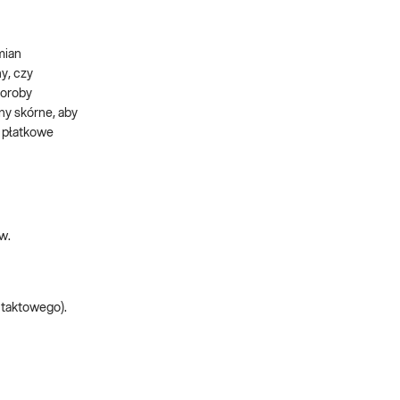
mian
ny, czy
horoby
ny skórne, aby
y płatkowe
w.
ntaktowego).