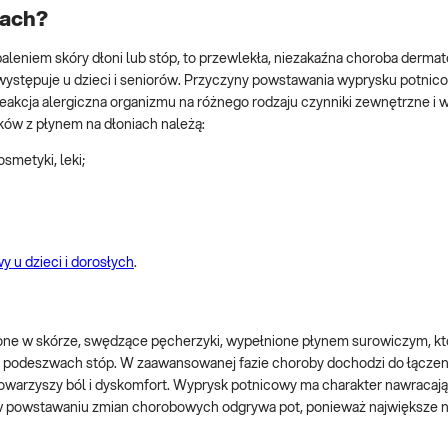
iach?
eniem skóry dłoni lub stóp, to przewlekła, niezakaźna choroba dermat
 występuje u dzieci i seniorów. Przyczyny powstawania wyprysku potnic
 reakcja alergiczna organizmu na różnego rodzaju czynniki zewnętrzne i
ów z płynem na dłoniach należą:
osmetyki, leki;
y u dzieci i dorosłych
.
ne w skórze, swędzące pęcherzyki, wypełnione płynem surowiczym, któ
a podeszwach stóp. W zaawansowanej fazie choroby dochodzi do łączeni
warzyszy ból i dyskomfort. Wyprysk potnicowy ma charakter nawracają
ę w powstawaniu zmian chorobowych odgrywa pot, ponieważ największe n