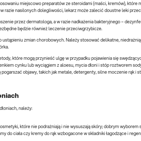
osowaniu miejscowo preparatów ze steroidami (maści, kremów), które m
 razie nasilonych dolegliwości, lekarz może zalecić doustne leki przec
enie przez dermatologa, a w razie nadkażenia bakteryjnego – dezynfe
iezbędne będzie również leczenie przeciwgrzybicze.
 ustąpieniu zmian chorobowych. Należy stosować delikatne, niedrażnią
órka.
etody, które mogą przynieść ulgę w przypadku pojawienia się swędzący
kiem cynku lub wyciągiem z aloesu, mycia dłoni i stóp roztworem sod
ogarszać objawy, takich jak metale, detergenty, silne moczenie rąk i st
oniach
łoniach, należy:
osmetyki, które nie podrażniają i nie wysuszają skóry; dobrym wyborem 
amy do ciała czy kremy do rąk wzbogacone w składniki łagodzące i regen