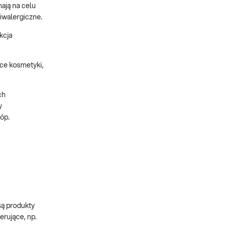
ają na celu
iwalergiczne.
kcja
ce kosmetyki,
ch
y
óp.
są produkty
erujące, np.