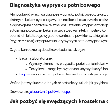
Diagnostyka wyprysku potnicowego
Aby postawić właściwą diagnozę wyprysku potnicowego, lekarz
skórnych. Lekarz pyta o objawy, ich nasilenie i czas trwania, a tak
ekspozycja na chemikalia. Ważne jest ustalenie, czy pacjent cierp
autoimmunologiczne. Lekarz pyta o stosowane leki i możliwy kont
ocenić ich lokalizację, wygląd i ewentualne powikłania, takie ja
(
ang.
patch test
), aby sprawdzić, czy wyprysk potnicowy jest wynik
Często konieczne są dodatkowe badania, takie jak:
Badania laboratoryjne:
Wymazy skórne – w przypadku podejrzenia infekcji 
Testy krwi – mogą być wykonane, aby wykluczyć inn
Biopsja
skóry – w celu potwierdzenia obrazu histopatolog
Ważne jest wykluczenie innych chorób skóry, takich jak grzybica
Dowiedz się,
jak odróżnić potówki i ospę
.
Jak pozbyć się swędzących krostek na 