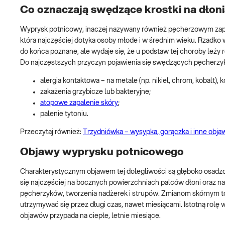
Co oznaczają swędzące krostki na dłon
Wyprysk potnicowy, inaczej nazywany również pęcherzowym zapal
która najczęściej dotyka osoby młode i w średnim wieku. Rzadko
do końca poznane, ale wydaje się, że u podstaw tej choroby leży
Do najczęstszych przyczyn pojawienia się swędzących pęcherzyk
alergia kontaktowa – na metale (np. nikiel, chrom, kobalt), k
zakażenia grzybicze lub bakteryjne;
atopowe zapalenie skóry
;
palenie tytoniu.
Przeczytaj również:
Trzydniówka – wysypka, gorączka i inne objaw
Objawy wyprysku potnicowego
Charakterystycznym objawem tej dolegliwości są głęboko osadzo
się najczęściej na bocznych powierzchniach palców dłoni oraz n
pęcherzyków, tworzenia nadżerek i strupów. Zmianom skórnym to
utrzymywać się przez długi czas, nawet miesiącami. Istotną rol
objawów przypada na ciepłe, letnie miesiące.