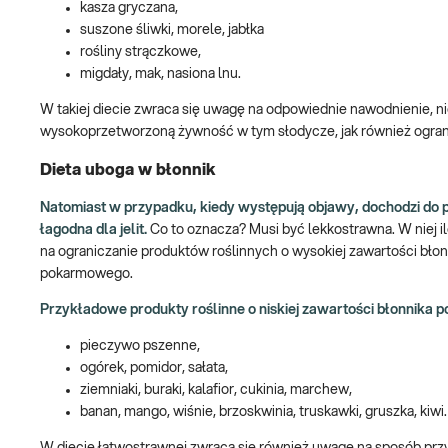
kasza gryczana,
suszone śliwki, morele, jabłka
rośliny strączkowe,
migdały, mak, nasiona lnu.
W takiej diecie zwraca się uwagę na odpowiednie nawodnienie, ni
wysokoprzetworzoną żywność w tym słodycze, jak również ograni
Dieta uboga w błonnik
Natomiast w przypadku, kiedy występują objawy, dochodzi do 
łagodna dla jelit.
Co to oznacza? Musi być lekkostrawna. W niej 
na ograniczanie produktów roślinnych o wysokiej zawartości błon
pokarmowego.
Przykładowe produkty roślinne o niskiej zawartości błonnika
pieczywo pszenne,
ogórek, pomidor, sałata,
ziemniaki, buraki, kalafior, cukinia, marchew,
banan, mango, wiśnie, brzoskwinia, truskawki, gruszka, kiwi.