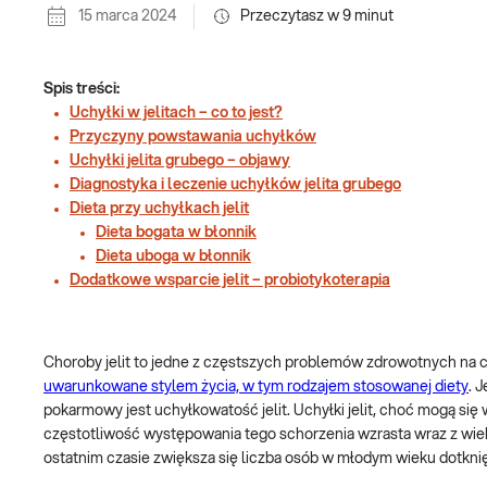
15 marca 2024
Przeczytasz w
9
minut
Spis treści:
Uchyłki w jelitach – co to jest?
Przyczyny powstawania uchyłków
Uchyłki jelita grubego – objawy
Diagnostyka i leczenie uchyłków jelita grubego
Dieta przy uchyłkach jelit
Dieta bogata w błonnik
Dieta uboga w błonnik
Dodatkowe wsparcie jelit – probiotykoterapia
Choroby jelit to jedne z częstszych problemów zdrowotnych na
uwarunkowane stylem życia, w tym rodzajem stosowanej diety
. 
pokarmowy jest uchyłkowatość jelit. Uchyłki jelit, choć mogą s
częstotliwość występowania tego schorzenia wzrasta wraz z wie
ostatnim czasie zwiększa się liczba osób w młodym wieku dotkni