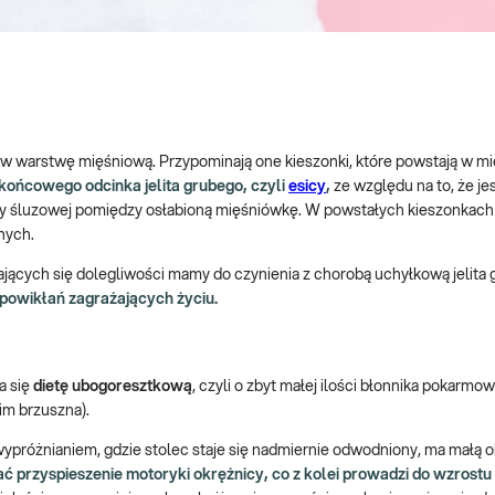
ej w warstwę mięśniową. Przypominają one kieszonki, które powstają w m
końcowego odcinka jelita grubego, czyli
esicy
,
ze względu na to, że je
ny śluzowej pomiędzy osłabioną mięśniówkę. W powstałych kieszonkac
nych.
ających się dolegliwości mamy do czynienia z chorobą uchyłkową jelita 
powikłań zagrażających życiu.
a się
dietę ubogoresztkową
, czyli o zbyt małej ilości błonnika pokarmow
im brzuszna).
próżnianiem, gdzie stolec staje się nadmiernie odwodniony, ma małą o
 przyspieszenie motoryki okrężnicy, co z kolei prowadzi do wzrostu 