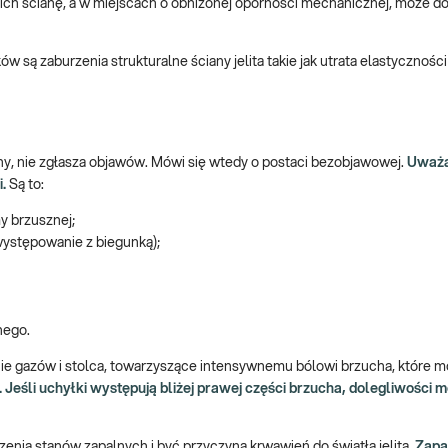
 ich ścianę, a w miejscach o obniżonej oporności mechanicznej, może d
 zaburzenia strukturalne ściany jelita takie jak utrata elastyczności 
, nie zgłasza objawów. Mówi się wtedy o postaci bezobjawowej.
Uważa 
i.
Są to:
my brzusznej;
występowanie z biegunką);
nego.
nie gazów i stolca, towarzyszące intensywnemu bólowi brzucha, które 
. Jeśli uchyłki występują bliżej prawej części brzucha, dolegliwości
ia stanów zapalnych i być przyczyną krwawień do światła jelita.
Zapa