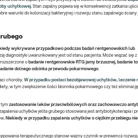
roby uchyłkowej.
Stan zapalny pojawia się w konsekwencji zatkania ujśc
bre warunki do kolonizacji bakteryjnej i rozwoju stanu zapalnego ściany j
 grubego
ekiedy wykrywane przypadkowo podczas badań rentgenowskich lub
zaj diagnostyki uwarunkowany jest od stanu pacjenta. Może wiązać się
ć rozszerzone o
badanie rentgenowskie RTG jamy brzusznej
,
badanie to
adanie dolnego odcinka przewodu pokarmowego
.
taci choroby.
W przypadku postaci bezobjawowej uchyłków, leczenie ni
iety, w tym zwiększenie ilości błonnika pokarmowego czy też eliminację 
w tym
zastosowanie leków przeciwbólowych oraz zachowawczo antyb
apalenia uchyłków jelita grubego stosowana jest antybiotykoterapia i p
ów
. Niekiedy w przypadku zapalenia uchyłków o ciężkim przebiegu nie
tępowania terapeutycznego stanowi ważny czynnik w prewencji rozwoj