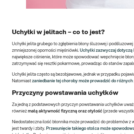
Uchyłki w jelitach – co to jest?
Uchyłki jelita grubego to zgłębienia błony śluzowej i podśluzow
zmniejszonej oporności mięśniówki.
Uchyłki zazwyczaj dotyczą 
największe ciśnienie, które może spowodować wepchnięcie bło
zatrzymywać się resztki pokarmowe, prowadząc do stanów zapal
Uchyłki jelita często są bezobjawowe, jednak w przypadku pojawi
Natomiast
zaniedbanie tej choroby może prowadzić do różnych 
Przyczyny powstawania uchyłków
Za jedną z podstawowych przyczyn powstawania uchyłków uważ
również
małą aktywność fizyczną oraz otyłość
(przede wszystk
Niedostateczna ilość błonnika może prowadzić do problemów z wy
jest twardy i zbity.
Przesunięcie takiego stolca może spowodować