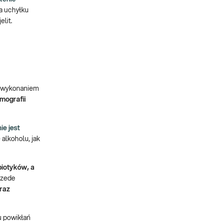
ia uchyłku
elit.
 z wykonaniem
mografii
e jest
alkoholu, jak
iotyków, a
rzede
raz
u powikłań