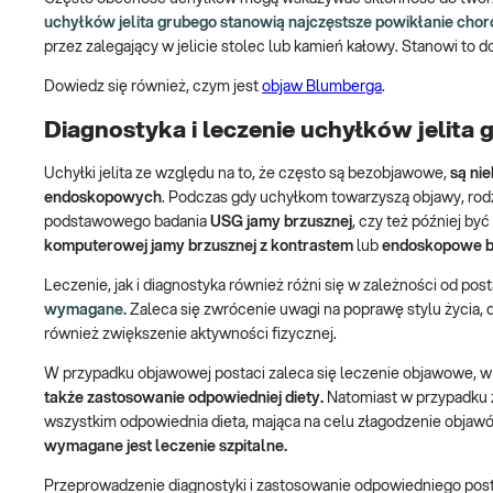
uchyłków jelita grubego stanowią najczęstsze powikłanie cho
przez zalegający w jelicie stolec lub kamień kałowy. Stanowi to do
Dowiedz się również, czym jest
objaw Blumberga
.
Diagnostyka i leczenie uchyłków jelita
Uchyłki jelita ze względu na to, że często są bezobjawowe,
są ni
endoskopowych
. Podczas gdy uchyłkom towarzyszą objawy, rod
podstawowego badania
USG jamy brzusznej
, czy też później by
komputerowej jamy brzusznej z kontrastem
lub
endoskopowe b
Leczenie, jak i diagnostyka również różni się w zależności od pos
wymagane.
Zaleca się zwrócenie uwagi na poprawę stylu życia, d
również zwiększenie aktywności fizycznej.
W przypadku objawowej postaci zaleca się leczenie objawowe, 
także zastosowanie odpowiedniej diety.
Natomiast w przypadku z
wszystkim odpowiednia dieta, mająca na celu złagodzenie objaw
wymagane jest leczenie szpitalne.
Przeprowadzenie diagnostyki i zastosowanie odpowiedniego pos