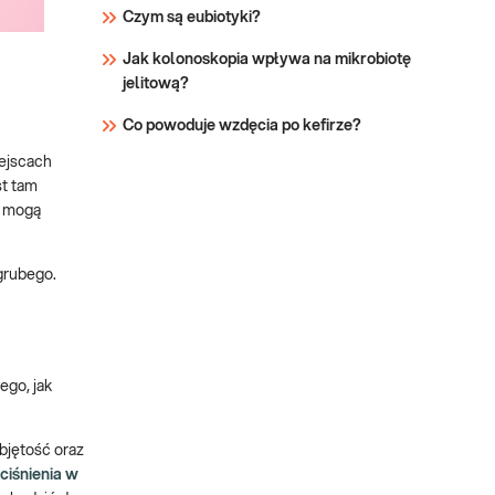
to: Drożdża
Czym są eubiotyki?
Jak kolonoskopia wpływa na mikrobiotę
jelitową?
Co powoduje wzdęcia po kefirze?
iejscach
st tam
h mogą
grubego.
ego, jak
bjętość oraz
ciśnienia w