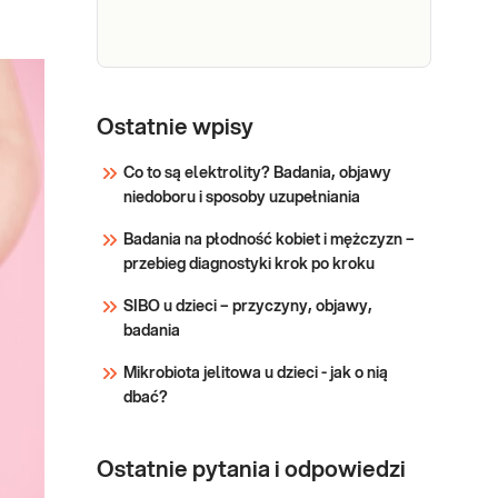
układzie
pokarmowym.
Sprawdź
Badanie dostarcza
informacje o
Mikrobiota jelit
dokładnej ilości dla 18
Pro, jakościowe i
Ostatnie wpisy
identyfikowanych
ilościowe
grzybów i pleśni
Co to są elektrolity? Badania, objawy
badanie
Badanie Mikrobiota
niedoboru i sposoby uzupełniania
mikrobiologiczne
jelit Pro ocenia stan
mikrobioty jelitowej
kału (38
Badania na płodność kobiet i mężczyzn –
(inaczej mikroflory), a
gatunków
przebieg diagnostyki krok po kroku
więc bakterii i
bakterii i
grzybów żyjących w
SIBO u dzieci – przyczyny, objawy,
grzybów)
przewodzie
badania
pokarmowym.
Sprawdź
Mikrobiota jelitowa u dzieci - jak o nią
Badanie dostarcza
dbać?
informacje o
dokładnej ilości dla 18
identyfikowanych
Ostatnie pytania i odpowiedzi
grzybów i pleśni – są