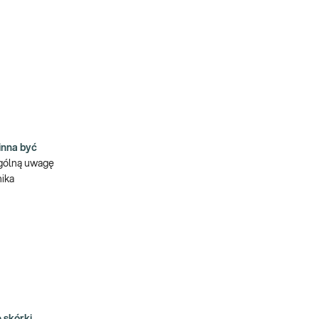
inna być
ególną uwagę
nika