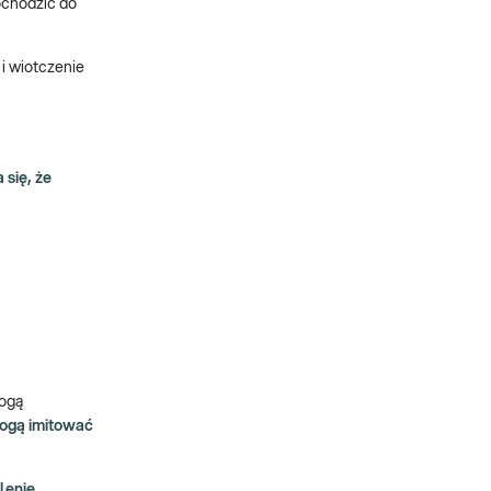
ochodzić do
i wiotczenie
się, że
mogą
 mogą imitować
lenie