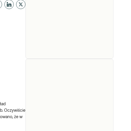
Mikrobiota jelit
Basic,
jakościowe i
ilościowe
Badanie Mikrobiota
badanie
jelit Basic pozwala
mikrobiologiczne
ład
sprawdzić stan
kału (35
ób. Oczywiście
mikrobioty jelitowej
gatunków
wowano, że w
(inaczej mikroflory), a
bakterii i
dokładnie bakterii i
grzybów)
grzybów żyjących w