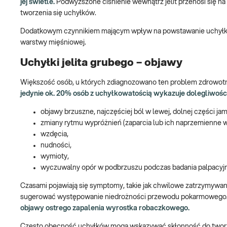
jej świetle.
Podwyższone ciśnienie wewnątrz jelit przenosi się na
tworzenia się uchyłków.
Dodatkowym czynnikiem mającym wpływ na powstawanie uchyłków są
warstwy mięśniowej.
Uchyłki jelita grubego – objawy
Większość osób, u których zdiagnozowano ten problem zdrowotny
jedynie ok. 20% osób z uchyłkowatością wykazuje dolegliwośc
objawy brzuszne, najczęściej ból w lewej, dolnej części ja
zmiany rytmu wypróżnień (zaparcia lub ich naprzemienne 
wzdęcia,
nudności,
wymioty,
wyczuwalny opór w podbrzuszu podczas badania palpacyj
Czasami pojawiają się symptomy, takie jak chwilowe zatrzymywa
sugerować występowanie niedrożności przewodu pokarmowego
objawy ostrego zapalenia wyrostka robaczkowego.
Często obecność uchyłków mogą wskazywać skłonność do tworzen