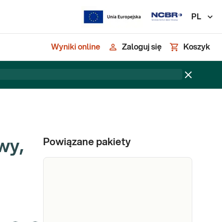
PL
Wyniki online
Zaloguj się
Koszyk
Powiązane pakiety
wy,