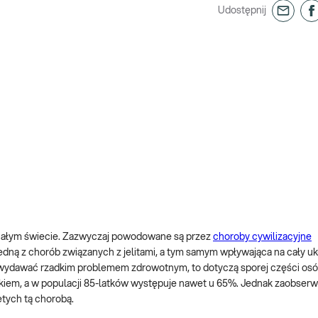
Udostępnij
 całym świecie. Zazwyczaj powodowane są przez
choroby cywilizacyjne
Jedną z chorób związanych z jelitami, a tym samym wpływająca na cały uk
ię wydawać rzadkim problemem zdrowotnym, to dotyczą sporej części os
kiem, a w populacji 85-latków występuje nawet u 65%. Jednak zaobser
ętych tą chorobą.