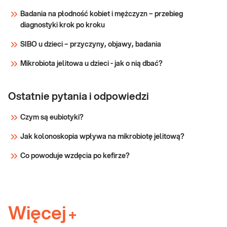
zwykłej (Herpes simplex) typu 1 lub 2 w
met. real
Badania na płodność kobiet i mężczyzn – przebieg
próbce pobranej od pacjenta. Wirus
time PCR,
diagnostyki krok po kroku
opryszczki zwykłej (Herpes simplex virus,
jakościowo
HSV) należy do rodziny herpeswirusów.
SIBO u dzieci – przyczyny, objawy, badania
Materiał genet
Sprawdź
Mikrobiota jelitowa u dzieci - jak o nią dbać?
Ostatnie pytania i odpowiedzi
Czym są eubiotyki?
Jak kolonoskopia wpływa na mikrobiotę jelitową?
Co powoduje wzdęcia po kefirze?
Więcej
+