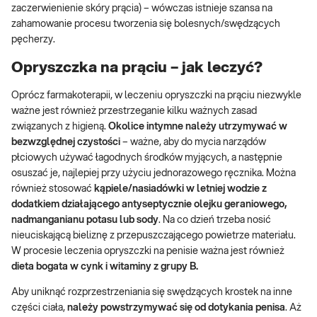
zaczerwienienie skóry prącia) – wówczas istnieje szansa na
zahamowanie procesu tworzenia się bolesnych/swędzących
pęcherzy.
Opryszczka na prąciu – jak leczyć?
Oprócz farmakoterapii, w leczeniu opryszczki na prąciu niezwykle
ważne jest również przestrzeganie kilku ważnych zasad
związanych z higieną.
Okolice intymne należy utrzymywać w
bezwzględnej czystości
– ważne, aby do mycia narządów
płciowych używać łagodnych środków myjących, a następnie
osuszać je, najlepiej przy użyciu jednorazowego ręcznika. Można
również stosować
kąpiele/nasiadówki w letniej wodzie z
dodatkiem działającego antyseptycznie olejku geraniowego,
nadmanganianu potasu lub sody
. Na co dzień trzeba nosić
nieuciskającą bieliznę z przepuszczającego powietrze materiału.
W procesie leczenia opryszczki na penisie ważna jest również
dieta bogata w cynk i witaminy z grupy B.
Aby uniknąć rozprzestrzeniania się swędzących krostek na inne
części ciała,
należy powstrzymywać się od dotykania penisa
. Aż