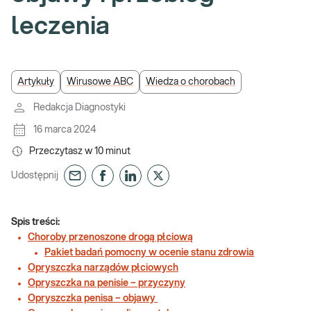
leczenia
Artykuły
Wirusowe ABC
Wiedza o chorobach
Redakcja Diagnostyki
16 marca 2024
Przeczytasz w
10
minut
Udostępnij
Spis treści:
Choroby przenoszone drogą płciową
Pakiet badań pomocny w ocenie stanu zdrowia
Opryszczka narządów płciowych
Opryszczka na penisie – przyczyny
Opryszczka penisa – objawy