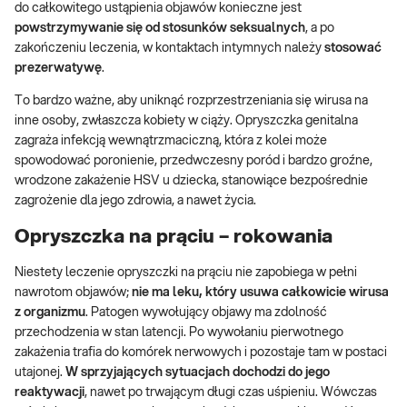
do całkowitego ustąpienia objawów konieczne jest
powstrzymywanie się od stosunków seksualnych
, a po
zakończeniu leczenia, w kontaktach intymnych należy
stosować
prezerwatywę
.
To bardzo ważne, aby uniknąć rozprzestrzeniania się wirusa na
inne osoby, zwłaszcza kobiety w ciąży. Opryszczka genitalna
zagraża infekcją wewnątrzmaciczną, która z kolei może
spowodować poronienie, przedwczesny poród i bardzo groźne,
wrodzone zakażenie HSV u dziecka, stanowiące bezpośrednie
zagrożenie dla jego zdrowia, a nawet życia.
Opryszczka na prąciu – rokowania
Niestety leczenie opryszczki na prąciu nie zapobiega w pełni
nawrotom objawów;
nie ma leku, który usuwa całkowicie wirusa
z organizmu
. Patogen wywołujący objawy ma zdolność
przechodzenia w stan latencji. Po wywołaniu pierwotnego
zakażenia trafia do komórek nerwowych i pozostaje tam w postaci
utajonej.
W sprzyjających sytuacjach dochodzi do jego
reaktywacji
, nawet po trwającym długi czas uśpieniu. Wówczas