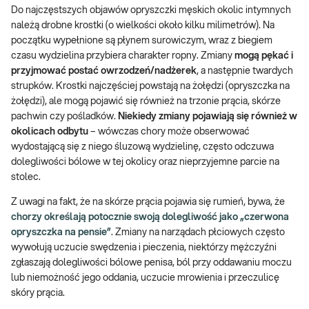
Do najczęstszych objawów opryszczki męskich okolic intymnych
należą drobne krostki (o wielkości około kilku milimetrów). Na
początku wypełnione są płynem surowiczym, wraz z biegiem
czasu wydzielina przybiera charakter ropny. Zmiany
mogą pękać i
przyjmować postać owrzodzeń/nadżerek
, a następnie twardych
strupków. Krostki najczęściej powstają na żołędzi (opryszczka na
żołędzi), ale mogą pojawić się również na trzonie prącia, skórze
pachwin czy pośladków.
Niekiedy zmiany pojawiają się również w
okolicach odbytu
– wówczas chory może obserwować
wydostającą się z niego śluzową wydzielinę, często odczuwa
dolegliwości bólowe w tej okolicy oraz nieprzyjemne parcie na
stolec.
Z uwagi na fakt, że na skórze prącia pojawia się rumień, bywa, że
chorzy określają potocznie swoją dolegliwość jako „czerwona
opryszczka na pensie”
. Zmiany na narządach płciowych często
wywołują uczucie swędzenia i pieczenia, niektórzy mężczyźni
zgłaszają dolegliwości bólowe penisa, ból przy oddawaniu moczu
lub niemożność jego oddania, uczucie mrowienia i przeczulicę
skóry prącia.