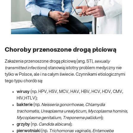
Choroby przenoszone drogą płciową
Zakażenia przenoszone drogą płciową (ang. STI,
sexually
transmitted infections
) stanowią istotny problem medyczny nie
tylko w Polsce, ale i na całym świecie. Czynnikami etiologicznymi
tego typu chorób są:
wirusy
(np. HPV, HSV, MCV, HAV, HBV, HCV, HDV, CMV,
HIV,HTLV);
bakterie
(np.
Neisseria gonorrhoeae, Chlamydia
trachomatis, Ureaplasma urealyticum, Mycoplasma hominis,
Mycoplasma genitalium, Treponema pallidum
);
grzyby
(np.
Candida albicans
);
pierwotniaki
(np.
Trichomonas vaginalis, Entamoeba