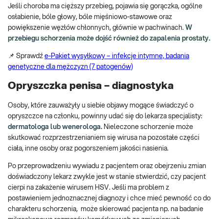
Jeśli choroba ma cięższy przebieg, pojawia się gorączka, ogólne
osłabienie, bóle głowy, bóle mięśniowo-stawowe oraz
powiększenie węzłów chłonnych, głównie w pachwinach.
W
przebiegu schorzenia może dojść również do zapalenia prostaty.
📌 Sprawdź
e-Pakiet wysyłkowy – infekcje intymne, badania
genetyczne dla mężczyzn (7 patogenów)
Opryszczka penisa – diagnostyka
Osoby, które zauważyły u siebie objawy mogące świadczyć o
opryszczce na członku, powinny udać się do lekarza specjalisty:
dermatologa lub wenerologa.
Nieleczone schorzenie może
skutkować rozprzestrzenianiem się wirusa na pozostałe części
ciała, inne osoby oraz pogorszeniem jakości nasienia.
Po przeprowadzeniu wywiadu z pacjentem oraz obejrzeniu zmian
doświadczony lekarz zwykle jest w stanie stwierdzić, czy pacjent
cierpi na zakażenie wirusem HSV. Jeśli ma problem z
postawieniem jednoznacznej diagnozy i chce mieć pewność co do
charakteru schorzenia, może skierować pacjenta np. na badanie