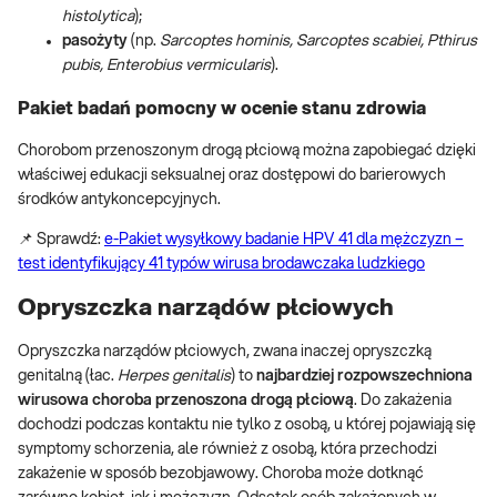
histolytica
);
pasożyty
(np.
Sarcoptes hominis, Sarcoptes scabiei, Pthirus
pubis, Enterobius vermicularis
).
Pakiet badań pomocny w ocenie stanu zdrowia
Chorobom przenoszonym drogą płciową można zapobiegać dzięki
właściwej edukacji seksualnej oraz dostępowi do barierowych
środków antykoncepcyjnych.
📌 Sprawdź:
e-Pakiet wysyłkowy badanie HPV 41 dla mężczyzn –
test identyfikujący 41 typów wirusa brodawczaka ludzkiego
Opryszczka narządów płciowych
Opryszczka narządów płciowych, zwana inaczej opryszczką
genitalną (łac.
Herpes genitalis
) to
najbardziej rozpowszechniona
wirusowa choroba przenoszona drogą płciową
. Do zakażenia
dochodzi podczas kontaktu nie tylko z osobą, u której pojawiają się
symptomy schorzenia, ale również z osobą, która przechodzi
zakażenie w sposób bezobjawowy. Choroba może dotknąć