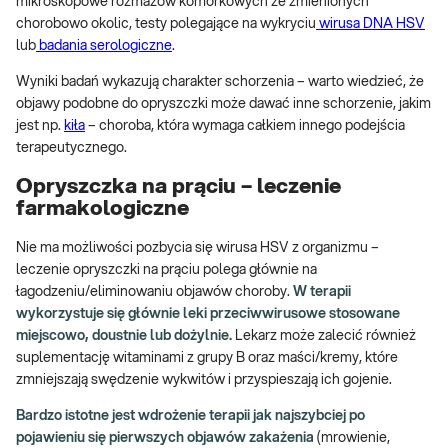
mikroskopowe rozmazów komórkowych ze zmienionych
chorobowo okolic, testy polegające na wykryciu
wirusa DNA HSV
lub
badania serologiczne
.
Wyniki badań wykazują charakter schorzenia – warto wiedzieć, że
objawy podobne do opryszczki może dawać inne schorzenie, jakim
jest np.
kiła
– choroba, która wymaga całkiem innego podejścia
terapeutycznego.
Opryszczka na prąciu – leczenie
farmakologiczne
Nie ma możliwości pozbycia się wirusa HSV z organizmu –
leczenie opryszczki na prąciu polega głównie na
łagodzeniu/eliminowaniu objawów choroby.
W terapii
wykorzystuje się głównie leki przeciwwirusowe stosowane
miejscowo, doustnie lub dożylnie.
Lekarz może zalecić również
suplementację witaminami z grupy B oraz maści/kremy, które
zmniejszają swędzenie wykwitów i przyspieszają ich gojenie.
Bardzo istotne jest wdrożenie terapii jak najszybciej po
pojawieniu się pierwszych objawów zakażenia
(mrowienie,