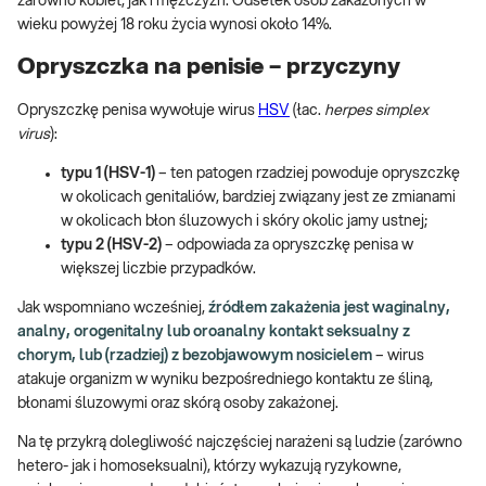
zarówno kobiet, jak i mężczyzn. Odsetek osób zakażonych w
wieku powyżej 18 roku życia wynosi około 14%.
Opryszczka na penisie – przyczyny
Opryszczkę penisa wywołuje wirus
HSV
(łac.
herpes simplex
virus
):
typu 1 (HSV-1)
– ten patogen rzadziej powoduje opryszczkę
w okolicach genitaliów, bardziej związany jest ze zmianami
w okolicach błon śluzowych i skóry okolic jamy ustnej;
typu 2 (HSV-2)
– odpowiada za opryszczkę penisa w
większej liczbie przypadków.
Jak wspomniano wcześniej,
źródłem zakażenia jest waginalny,
analny, orogenitalny lub oroanalny kontakt seksualny z
chorym, lub (rzadziej) z bezobjawowym nosicielem
– wirus
atakuje organizm w wyniku bezpośredniego kontaktu ze śliną,
błonami śluzowymi oraz skórą osoby zakażonej.
Na tę przykrą dolegliwość najczęściej narażeni są ludzie (zarówno
hetero- jak i homoseksualni), którzy wykazują ryzykowne,