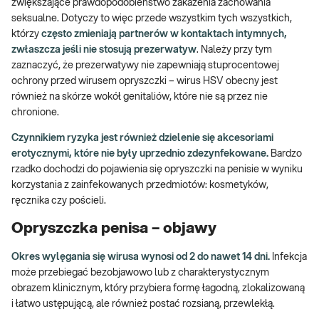
zwiększające prawdopodobieństwo zakażenia zachowania
seksualne. Dotyczy to więc przede wszystkim tych wszystkich,
którzy
często zmieniają partnerów w kontaktach intymnych,
zwłaszcza jeśli nie stosują prezerwatyw
. Należy przy tym
zaznaczyć, że prezerwatywy nie zapewniają stuprocentowej
ochrony przed wirusem opryszczki – wirus HSV obecny jest
również na skórze wokół genitaliów, które nie są przez nie
chronione.
Czynnikiem ryzyka jest również dzielenie się akcesoriami
erotycznymi, które nie były uprzednio zdezynfekowane.
Bardzo
rzadko dochodzi do pojawienia się opryszczki na penisie w wyniku
korzystania z zainfekowanych przedmiotów: kosmetyków,
ręcznika czy pościeli.
Opryszczka penisa – objawy
Okres wylęgania się wirusa wynosi od 2 do nawet 14 dni.
Infekcja
może przebiegać bezobjawowo lub z charakterystycznym
obrazem klinicznym, który przybiera formę łagodną, zlokalizowaną
i łatwo ustępującą, ale również postać rozsianą, przewlekłą.