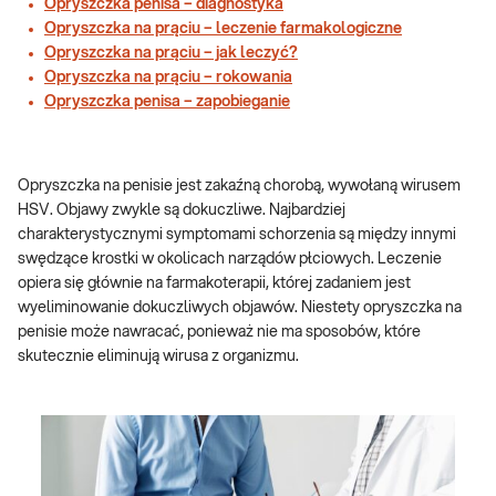
Opryszczka penisa – diagnostyka
Opryszczka na prąciu – leczenie farmakologiczne
Opryszczka na prąciu – jak leczyć?
Opryszczka na prąciu – rokowania
Opryszczka penisa – zapobieganie
Opryszczka na penisie jest zakaźną chorobą, wywołaną wirusem
HSV. Objawy zwykle są dokuczliwe. Najbardziej
charakterystycznymi symptomami schorzenia są między innymi
swędzące krostki w okolicach narządów płciowych. Leczenie
opiera się głównie na farmakoterapii, której zadaniem jest
wyeliminowanie dokuczliwych objawów. Niestety opryszczka na
penisie może nawracać, ponieważ nie ma sposobów, które
skutecznie eliminują wirusa z organizmu.