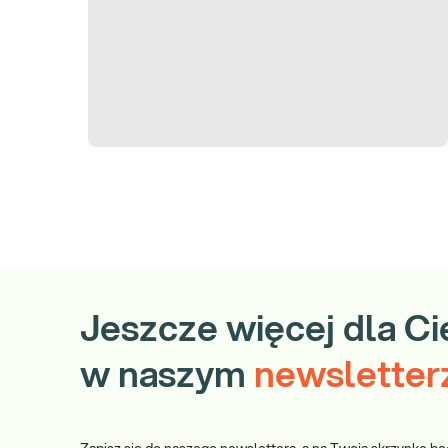
Wszystkie punkty pobrań Diagnostyki
Zamów badanie i zrealizuj je w dowolnym punkcie pobrań.
Pobranie w Twoim domu
Wybierz w koszyku opcję „Pobranie w domu” – usługa wyświetla si
obsługiwanej miejscowości.
Jeszcze więcej dla Ci
w naszym
newsletter