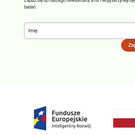
Zapisz się do naszego newslettera, a na Twoją skrzynkę bę
badań.
Imię
Zap