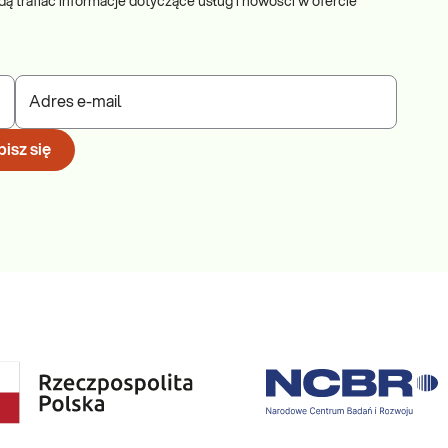
dą trafiać informacje dotyczące usług i nowości w ofercie
Adres e-mail
isz się