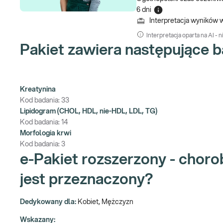
6 dni
Interpretacja wyników 
Interpretacja oparta na AI - n
Pakiet zawiera następujące b
Kreatynina
Kod badania:
33
Lipidogram (CHOL, HDL, nie-HDL, LDL, TG)
Kod badania:
14
Morfologia krwi
Kod badania:
3
e-Pakiet rozszerzony - choro
jest przeznaczony?
Dedykowany dla:
Kobiet, Mężczyzn
Wskazany: