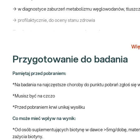
→ w diagnostyce zaburzeń metabolizmu węglowodanów, tłuszczy
→ profilaktycznie, do oceny stanu zdrowia
Badania na najczęstsze choroby
Wię
Zaburzenia metabolizmu tłuszczy (dyslipidemia) i zaburzenia go
przewlekła choroba nerek (PChN) to najczęściej diagnozowane w
Przygotowanie do badania
nieprzemyślanej, przypadkowej diety, niezdrowego i siedzącego tr
prowadzą do poważniejszych konsekwencji w postaci nagłych in
Pamiętaj przed pobraniem:
powikłań, np. neuropatii i utraty wzroku, a nawet dializ.
*Na badania na najczęstsze choroby do punktu pobrań zgłoś się
Badania na najczęstsze choroby wykonywane przy braku jakichk
etapie, który dobrze rokuje, pozwala na wyleczenie i cofnięcie do
*Musisz być na czczo
Pakiet badań na najczęstsze choroby – czyli
*Przed pobraniem krwi unikaj wysiłku
Co może mieć wpływ na wynik:
e-Pakiet rozszerzony choroby cywilizacyjne
uwzględnia:
Morfol
glikowana HbA1c
*Od osób suplementujących biotynę w dawce >5mg/dobę, materiał
zażycia biotyny.
Poznaj znaczenie badań krwi na najczęstsz