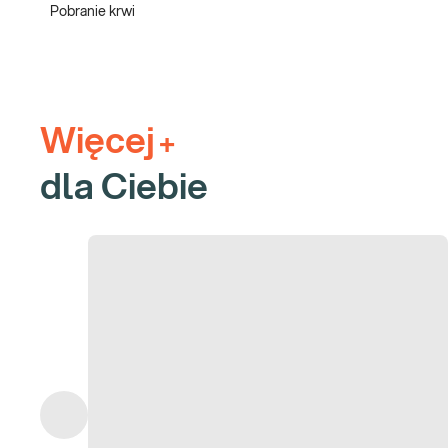
Pobranie krwi
Kreatynina
wraz z wyliczanym na jej podstawie współczynn
nerek. Na podstawie uzyskanego wyniku wnioskuje się o wy
Hemoglobina glikowana HbA1c.
Wynik badania dostarcza i
poprzednich 3 miesięcy, stąd parametr ten poza diagnost
monitorowaniu przebiegu i leczenia choroby.
Więcej
Ze względu na szereg zależności między analizowanymi parametr
+
Pakiety sugerowane do dokupienia:
dla Ciebie
e-Pakiet uzupełniający - anemia
e-Pakiet uzupełniający - odporność
e-Pakiet badania kardiologicze - podstawowe
e-Pakiet badań hormonalnych dla kobiet
e-Pakiet badań hormonalnych dla mężczyzn
e-Pakiet hormonalny uzupełniający - kortyzol, insulina witamina D
Gdzie możesz zrealizować to badanie: