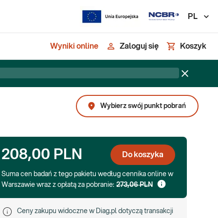
PL
Wyniki online
Zaloguj się
Koszyk
Wybierz swój punkt pobrań
208,00 PLN
Do koszyka
Suma cen badań z tego pakietu według cennika online w
Warszawie wraz z opłatą za pobranie:
273,06 PLN
Ceny zakupu widoczne w Diag.pl dotyczą transakcji