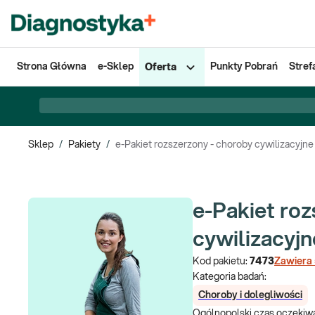
Strona Główna
e-Sklep
Punkty Pobrań
Stref
Oferta
Sklep
/
Pakiety
/
e-Pakiet rozszerzony - choroby cywilizacyjne
e-Pakiet roz
cywilizacyjn
Kod pakietu:
7473
Zawiera
Kategoria badań:
Choroby i dolegliwości
Ogólnopolski czas oczekiwa