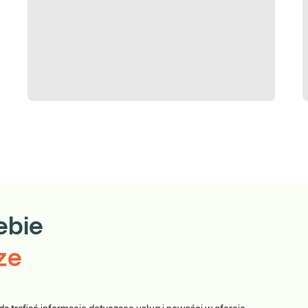
ę, jeśli wybrany przez Ciebie punkt pobrań znajduje się w
ebie
ze