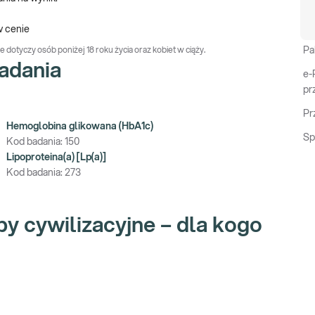
w cenie
ie dotyczy osób poniżej 18 roku życia oraz kobiet w ciąży.
Pa
adania
e-
pr
Pr
Hemoglobina glikowana (HbA1c)
Sp
Kod badania:
150
Lipoproteina(a) [Lp(a)]
Kod badania:
273
by cywilizacyjne – dla kogo