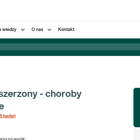
a wiedzy
O nas
Kontakt
szerzony - choroby
e
5
badań
nia na wynik
: