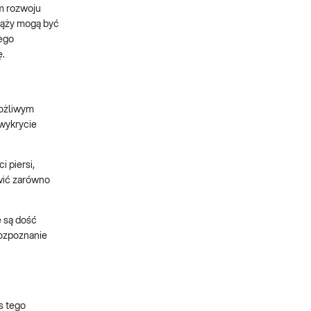
m rozwoju
iąży mogą być
nego
ę.
możliwym
 wykrycie
 piersi,
wić zarówno
e są dość
rozpoznanie
s tego