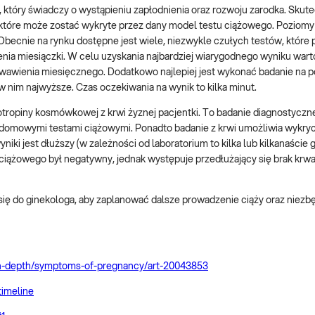
który świadczy o wystąpieniu zapłodnienia oraz rozwoju zarodka. Skut
 które może zostać wykryte przez dany model testu ciążowego. Poziom
becnie na rynku dostępne jest wiele, niezwykle czułych testów, które 
a miesiączki. W celu uzyskania najbardziej wiarygodnego wyniku wart
awienia miesięcznego. Dodatkowo najlepiej jest wykonać badanie na 
 nim najwyższe. Czas oczekiwania na wynik to kilka minut.
tropiny kosmówkowej z krwi żyznej pacjentki. To badanie diagnostyczn
 domowymi testami ciążowymi. Ponadto badanie z krwi umożliwia wykryci
iki jest dłuższy (w zależności od laboratorium to kilka lub kilkanaście 
ciążowego był negatywny, jednak występuje przedłużający się brak krw
ę do ginekologa, aby zaplanować dalsze prowadzenie ciąży oraz niezb
t/in-depth/symptoms-of-pregnancy/art-20043853
timeline