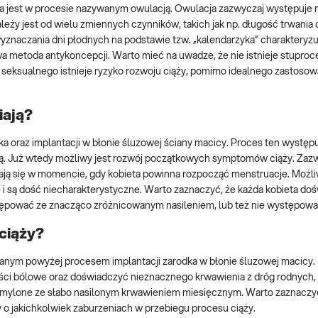
a jest w procesie nazywanym owulacją. Owulacja zazwyczaj występuje m
ży jest od wielu zmiennych czynników, takich jak np. długość trwania 
znaczania dni płodnych na podstawie tzw. „kalendarzyka” charakteryzu
a metoda antykoncepcji. Warto mieć na uwadze, że nie istnieje stupro
eksualnego istnieje ryzyko rozwoju ciąży, pomimo idealnego zastosow
iają?
a oraz implantacji w błonie śluzowej ściany macicy. Proces ten występ
ową. Już wtedy możliwy jest rozwój początkowych symptomów ciąży. Zaz
ają się w momencie, gdy kobieta powinna rozpocząć menstruacje. Możli
i są dość niecharakterystyczne. Warto zaznaczyć, że każda kobieta doś
tępować ze znacząco zróżnicowanym nasileniem, lub też nie występow
ciąży?
wanym powyżej procesem implantacji zarodka w błonie śluzowej macicy.
ci bólowe oraz doświadczyć nieznacznego krwawienia z dróg rodnych, 
mylone ze słabo nasilonym krwawieniem miesięcznym. Warto zaznaczyć
o jakichkolwiek zaburzeniach w przebiegu procesu ciąży.