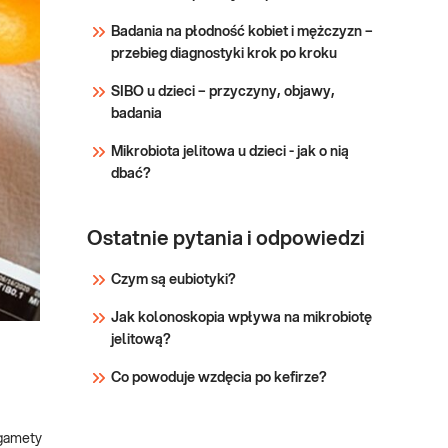
pozamacicznej, powikłań ciąży,
Badania na płodność kobiet i mężczyzn –
ryzyka samoistnego poronienia i
przebieg diagnostyki krok po kroku
przedwczesnego porodu oraz w
przesiewowych bada
SIBO u dzieci – przyczyny, objawy,
badania
Mikrobiota jelitowa u dzieci - jak o nią
dbać?
Ostatnie pytania i odpowiedzi
Czym są eubiotyki?
Jak kolonoskopia wpływa na mikrobiotę
jelitową?
Co powoduje wzdęcia po kefirze?
(gamety