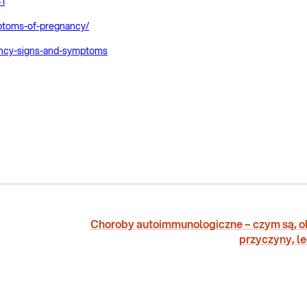
1
mptoms-of-pregnancy/
nancy-signs-and-symptoms
Choroby autoimmunologiczne – czym są, o
przyczyny, l