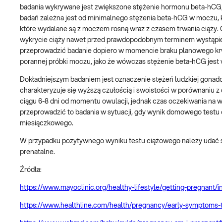
badania wykrywane jest zwiększone stężenie hormonu beta-hCG, 
badań zależna jest od minimalnego stężenia beta-hCG w moczu,
które wydalane są z moczem rosną wraz z czasem trwania ciąży. O
wykrycie ciąży nawet przed prawdopodobnym terminem wystąpieni
przeprowadzić badanie dopiero w momencie braku planowego krw
porannej próbki moczu, jako że wówczas stężenie beta-hCG jest w
Dokładniejszym badaniem jest oznaczenie stężeń ludzkiej gonado
charakteryzuje się wyższą czułością i swoistości w porównaniu z
ciągu 6-8 dni od momentu owulacji, jednak czas oczekiwania na wyn
przeprowadzić to badania w sytuacji, gdy wynik domowego testu 
miesiączkowego.
W przypadku pozytywnego wyniku testu ciążowego należy udać si
prenatalne.
Źródła:
https://www.mayoclinic.org/healthy-lifestyle/getting-pregnan
https://www.healthline.com/health/pregnancy/early-symptoms-