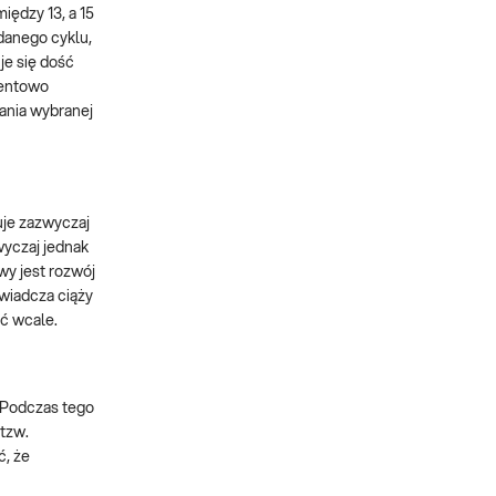
iędzy 13, a 15
danego cyklu,
je się dość
centowo
ania wybranej
uje zazwyczaj
wyczaj jednak
wy jest rozwój
wiadcza ciąży
ać wcale.
 Podczas tego
tzw.
, że