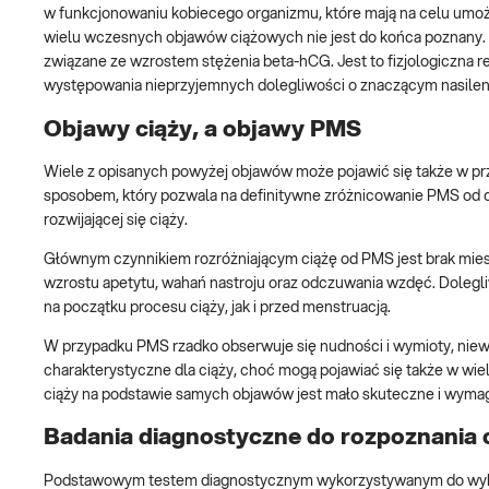
w funkcjonowaniu kobiecego organizmu, które mają na celu umo
wielu wczesnych objawów ciążowych nie jest do końca poznany. N
związane ze wzrostem stężenia beta-hCG. Jest to fizjologiczna
występowania nieprzyjemnych dolegliwości o znaczącym nasilen
Objawy ciąży, a objawy PMS
Wiele z opisanych powyżej objawów może pojawić się także w p
sposobem, który pozwala na definitywne zróżnicowanie PMS od c
rozwijającej się ciąży.
Głównym czynnikiem rozróżniającym ciążę od PMS jest brak mies
wzrostu apetytu, wahań nastroju oraz odczuwania wzdęć. Dolegl
na początku procesu ciąży, jak i przed menstruacją.
W przypadku PMS rzadko obserwuje się nudności i wymioty, niewi
charakterystyczne dla ciąży, choć mogą pojawiać się także w wi
ciąży na podstawie samych objawów jest mało skuteczne i wyma
Badania diagnostyczne do rozpoznania 
Podstawowym testem diagnostycznym wykorzystywanym do wykry