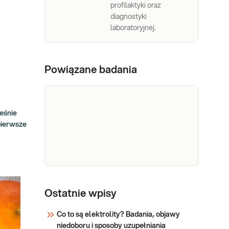
profilaktyki oraz
diagnostyki
laboratoryjnej.
Powiązane badania
eśnie
pierwsze
Beta-
Beta-HCG. Pomiar stężenia
gonadotropiny kosmówkowej (HCG)
HCG
Ostatnie wpisy
w surowicy, przydatny w
potwierdzeniu i ocenie rozwoju
Co to są elektrolity? Badania, objawy
ciąży; w diagnostyce ciąży
niedoboru i sposoby uzupełniania
Sprawdź