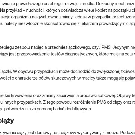
żliwienie prawidłowego przebiegu rozwoju zarodka. Dokładny mechaniz
a przykład – nudności, których doświadcza wiele kobiet na początku c
 reakcja organizmu na gwałtowne zmiany, jednak w przypadku przedłużo
iu należy niezwłocznie skonsultować się z lekarzem prowadzącym ciąż
rzebiegu zespołu napięcia przedmiesiączkowego, czyli PMS. Jedynym 
iąży jest przeprowadzenie testów diagnostycznych, które mają na celu
iączki. W obydwu przypadkach może dochodzić do zwiększonej tkliwości
iwości o charakterze bólów skurczowych w macicy także mogą się poja
elkie krwawienia oraz zmiany zabarwienia brodawki sutkowej. Objawy t
elu innych przypadkach. Z tego powodu rozróżnienie PMS od ciąży oraz 
ga potwierdzania za pomocą badań dodatkowych.
ciąży
wania ciąży jest domowy test ciążowy wykonywany z moczu. Podcza