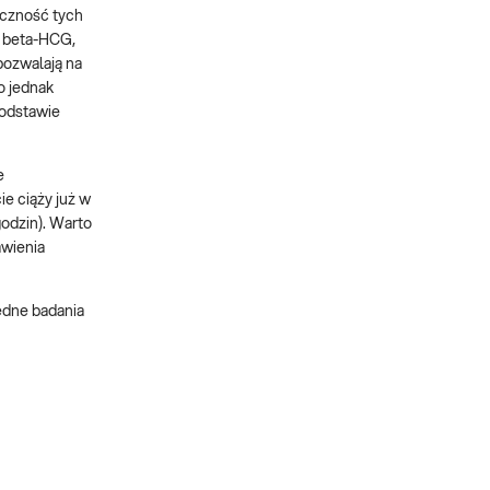
eczność tych
y beta-HCG,
pozwalają na
o jednak
podstawie
e
e ciąży już w
godzin). Warto
awienia
ędne badania