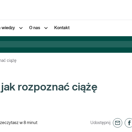
a wiedzy
O nas
Kontakt
nać ciążę
jak rozpoznać ciążę
rzeczytasz w
8
minut
Udostępnij