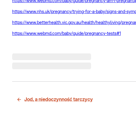
https://www.webmd.com/baby/guide/pregnancy-am-i-pregnant#
https://www.nhs.uk/pregnancy/trying-for-a-baby/signs-and-sy
https://www.betterhealth.vic.gov.au/health/healthyliving/preg
https://www.webmd.com/baby/guide/pregnancy-tests#1
Jod, a niedoczynność tarczycy