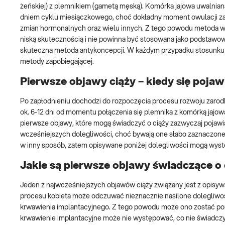
żeńskiej) z plemnikiem (gametą męską). Komórka jajowa uwalnian
dniem cyklu miesiączkowego, choć dokładny moment owulacji zale
zmian hormonalnych oraz wielu innych. Z tego powodu metoda wy
niską skutecznością i nie powinna być stosowana jako podstawow
skuteczna metoda antykoncepcji. W każdym przypadku stosunku s
metody zapobiegającej.
Pierwsze objawy ciąży – kiedy się pojaw
Po zapłodnieniu dochodzi do rozpoczęcia procesu rozwoju zarodk
ok. 6-12 dni od momentu połączenia się plemnika z komórką jaj
pierwsze objawy, które mogą świadczyć o ciąży zazwyczaj pojawi
wcześniejszych dolegliwości, choć bywają one słabo zaznaczone 
w inny sposób, zatem opisywane poniżej dolegliwości mogą wys
Jakie są pierwsze objawy świadczące o 
Jeden z najwcześniejszych objawów ciąży związany jest z opisy
procesu kobieta może odczuwać nieznacznie nasilone dolegliwoś
krwawienia implantacyjnego. Z tego powodu może ono zostać po
krwawienie implantacyjne może nie występować, co nie świadczy 