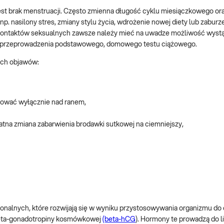
t brak menstruacji. Często zmienna długość cyklu miesiączkowego ora
p. nasilony stres, zmiany stylu życia, wdrożenie nowej diety lub zaburz
 kontaktów seksualnych zawsze należy mieć na uwadze możliwość wystąp
 do przeprowadzenia podstawowego, domowego testu ciążowego.
ych objawów:
pować wyłącznie nad ranem,
atna zmiana zabarwienia brodawki sutkowej na ciemniejszy,
nalnych, które rozwijają się w wyniku przystosowywania organizmu do 
eta-gonadotropiny kosmówkowej
(beta-hCG
). Hormony te prowadzą do 