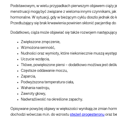
Podstawowym, w wielu przypadkach pierwszym objawem ciąży jes
menstruacji mogą być związane z wieloma innymi czynnikami, jak n
hormonalne. W sytuacji, gdy w bieżącym cyklu doszło jednak do
Przedłużający się brak krwawienia powinien skłonić pacjentkę
Dodatkowo, ciąża może objawiać się także rozwojem następując
Zwiększone zmęczenie,
Wzmożona senność,
Nudności oraz wymioty, które niekoniecznie muszą wystę
Uczucie wzdęcia,
Tkliwe, powiększone piersi – dodatkowo możliwa jest delik
Częstsze oddawanie moczu,
Zaparcia,
Podwyższona temperatura ciała,
Wahania nastroju,
Zawroty głowy,
Nadwrażliwość na określone zapachy.
Opisywane powyżej objawy w większości wynikają ze zmian hormo
dochodzi wówczas m.in. do wzrostu
stężeń progesteronu
oraz b