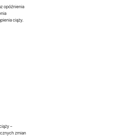
z opóźnienia
enia
ienia ciąży.
ciąży –
licznych zmian