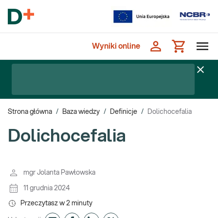
Wyniki online
Strona główna
/
Baza wiedzy
/
Definicje
/
Dolichocefalia
Dolichocefalia
mgr Jolanta Pawłowska
11 grudnia 2024
Przeczytasz w
2
minuty