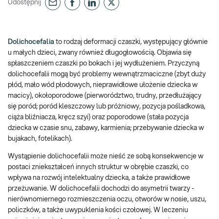
Udostępnij
Dolichocefalia
to rodzaj deformacji czaszki, występujący głównie
u małych dzieci, zwany również długogłowością. Objawia się
spłaszczeniem czaszki po bokach i jej wydłużeniem. Przyczyną
dolichocefalii mogą być problemy wewnątrzmaciczne (zbyt duży
płód, mało wód płodowych, nieprawidłowe ułożenie dziecka w
macicy), okołoporodowe (pierworództwo, trudny, przedłużający
się poród; poród kleszczowy lub próżniowy, pozycja pośladkowa,
ciąża bliźniacza, kręcz szyi) oraz poporodowe (stała pozycja
dziecka w czasie snu, zabawy, karmienia; przebywanie dziecka w
bujakach, fotelikach).
Wystąpienie dolichocefalii może nieść ze sobą konsekwencje w
postaci zniekształceń innych struktur w obrębie czaszki, co
wpływa na rozwój intelektualny dziecka, a także prawidłowe
przeżuwanie. W dolichocefalii dochodzi do asymetrii twarzy -
nierównomiernego rozmieszczenia oczu, otworów w nosie, uszu,
policzków, a także uwypuklenia kości czołowej. W leczeniu