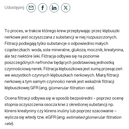
Udostępnij
To proces, w trakcie którego krew przepływając przez kłębuszki
nerkowe jest oczyszczana z substancji w niej rozpuszczonych.
Filtracji podlegają tylko substancje o odpowiednio małych
cząsteczkach: woda, sole mineralne, glukoza, mocznik, kreatynina,
ale też niektóre leki. Filtracja odbywa się na poziomie
poszczególnych nefronów będących podstawową jednostką
czynnościową nerek. Filtracja kłębuszkowa jest sumą przesączeń
we wszystkich czynnych kłębuszkach nerkowych. Miarą filtracji
nerkowej a tym samym czynności nerek jest wskaźnik filtracji
kłębuszkowej GFR (ang. g
lomerular filtration rate
).
Ocena filtracji odbywa się w sposób bezpośredni – poprzez ocenę
stopnia oczyszczenia osocza krwi z określonej substancji np.
klirens kreatyniny czy klirens inuliny lub poprzez szacowanie –
wylicza się wtedy tzw. eGFR (ang.
estimated glomerular filtration
rate
).