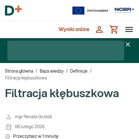
Wyniki online
Strona główna
/
Baza wiedzy
/
Definicje
/
Filtracja kłębuszkowa
Filtracja kłębuszkowa
mgr Renata Grzelik
08 lutego 2026
Przeczytasz w
1
minutę