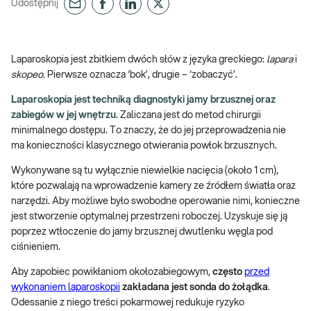
Udostępnij
Laparoskopia jest zbitkiem dwóch słów z języka greckiego:
lapara
i
skopeo
. Pierwsze oznacza ‘bok’, drugie – ‘zobaczyć’.
Laparoskopia jest techniką diagnostyki jamy brzusznej oraz
zabiegów w jej wnętrzu
. Zaliczana jest do metod chirurgii
minimalnego dostępu. To znaczy, że do jej przeprowadzenia nie
ma konieczności klasycznego otwierania powłok brzusznych.
Wykonywane są tu wyłącznie niewielkie nacięcia (około 1 cm),
które pozwalają na wprowadzenie kamery ze źródłem światła oraz
narzędzi. Aby możliwe było swobodne operowanie nimi, konieczne
jest stworzenie optymalnej przestrzeni roboczej. Uzyskuje się ją
poprzez wtłoczenie do jamy brzusznej dwutlenku węgla pod
ciśnieniem.
Aby zapobiec powikłaniom okołozabiegowym,
często
przed
wykonaniem laparoskopii
zakładana jest sonda do żołądka
.
Odessanie z niego treści pokarmowej redukuje ryzyko