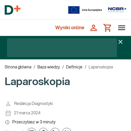
Wyniki online
Strona główna
/
Baza wiedzy
/
Definicje
/
Laparoskopia
Laparoskopia
Redakcja Diagnostyki
21 marca 2024
Przeczytasz w
3
minuty