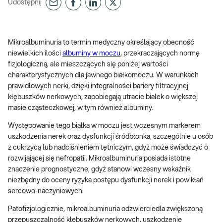
Udostępnij
Mikroalbuminuria to termin medyczny określający obecność
niewielkich ilości
albuminy w moczu
, przekraczających normę
fizjologiczną, ale mieszczących się poniżej wartości
charakterystycznych dla jawnego białkomoczu. W warunkach
prawidłowych nerki, dzięki integralności bariery filtracyjnej
kłębuszków nerkowych, zapobiegają utracie białek o większej
masie cząsteczkowej, w tym również albuminy.
Występowanie tego białka w moczu jest wczesnym markerem
uszkodzenia nerek oraz dysfunkcji śródbłonka, szczególnie u osób
z cukrzycą lub nadciśnieniem tętniczym, gdyż może świadczyć o
rozwijającej się nefropatii. Mikroalbuminuria posiada istotne
znaczenie prognostyczne, gdyż stanowi wczesny wskaźnik
niezbędny do oceny ryzyka postępu dysfunkcji nerek i powikłań
sercowo-naczyniowych.
Patofizjologicznie, mikroalbuminuria odzwierciedla zwiększoną
przepuszczalność kłębuszków nerkowych, uszkodzenie