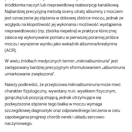
śródbłonka naczyń lub nieprawidłową reabsorpcję kanalikową.
Najbardziej precyzyjną metodą oceny utraty albuminy z moczem
jest oznaczenie jej stężenia w dobowej zbiórce moczu, jednak ze
względu na kłopotliwość jej wykonania i możliwość wystąpienia
nieprawidłowości (np. zbiórka niepełna) w praktyce klinicznej
zaleca się wykonywanie pomiaru w pierwszej porannej próbce
moczu i wyrażenie wyniku jako wskaźnik albumina/kreatynina
(ACR).
W wielu źródłach medycznych termin „mikroalbuminuria” jest
zastępowany bardziej precyzyjnym sformułowaniem „albuminuria
umiarkowanie zwiększona”.
Należy podkreślić, że przejściowa mikroalbuminuria może mieć
charakter fizjologiczny, wywołany m.in. wysiłkiem fizycznym,
gorączką lub pozycją stojącą, jednak utrzymujące się
podwyższone stężenie tego białka w moczu wymaga
szczegółowej diagnostyki oraz odpowiedniego leczenia w celu
zapobiegania progresji chorób nerek i układu sercowo-
naczyniowego.