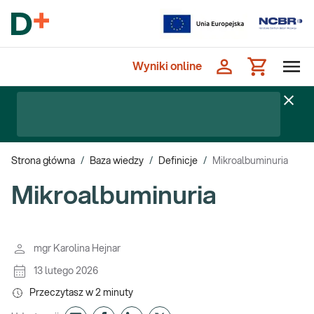
Wyniki online
Strona główna
/
Baza wiedzy
/
Definicje
/
Mikroalbuminuria
Mikroalbuminuria
mgr Karolina Hejnar
13 lutego 2026
Przeczytasz w
2
minuty