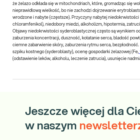
że żelazo odkłada się w mitochondriach, które, gromadząc się wokó
nieprawidłową wielkość, bo nie zachodzi dojrzewanie erytroblast
wrodzone i nabyte (częstsze). Przyczyny nabytej niedokrwistości
chloramfenikol), niedobory miedzi, alkoholizm, hipotermia, zatr
Objawy niedokrwistości syderoblastycznej często są wynikiem odk
zaburzenia koncentracji, duszność, kołatanie serca, bladość powł
ciemne zabarwienie skóry, zaburzenia rytmu serca, bezpłodność. 
szpiku kostnego (syderoblasty), ocenę gospodarki żelazowej (Fe,
(odstawienie leków, alkoholu, leczenie zatrucia), usunięcie nad
Jeszcze więcej dla Ci
w naszym
newsletter