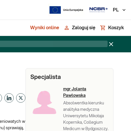
PL
Wyniki online
Zaloguj się
Koszyk
Specjalista
mgr Jolanta
Pawłowska
Absolwentka kierunku
analityka medyczna
Uniwersytetu Mikołaja
cieniowatych w
Kopernika, Collegium
u) sprawiają,
Medicum w Bydgoszczy.