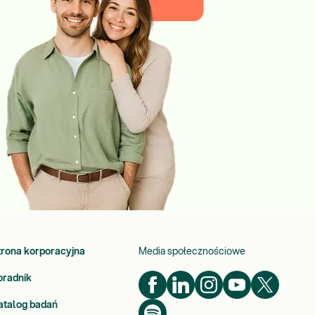
trona korporacyjna
Media społecznościowe
oradnik
atalog badań