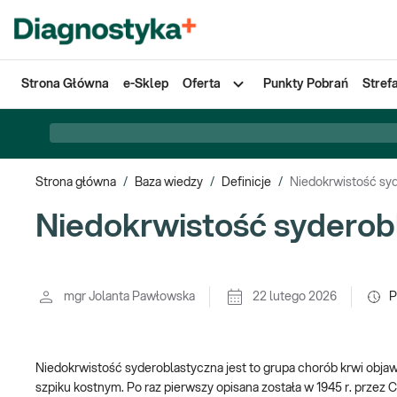
Strona Główna
e-Sklep
Oferta
Punkty Pobrań
Stref
Strona główna
/
Baza wiedzy
/
Definicje
/
Niedokrwistość sy
Niedokrwistość syderob
mgr Jolanta Pawłowska
22 lutego 2026
P
Niedokrwistość syderoblastyczna jest to grupa chorób krwi obja
szpiku kostnym. Po raz pierwszy opisana została w 1945 r. przez