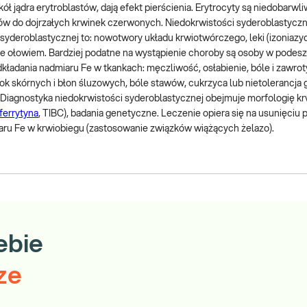
ł jądra erytroblastów, dają efekt pierścienia. Erytrocyty są niedobarwli
ów do dojrzałych krwinek czerwonych. Niedokrwistości syderoblastyczne
 syderoblastycznej to: nowotwory układu krwiotwórczego, leki (izoniazyd
ucie ołowiem. Bardziej podatne na wystąpienie choroby są osoby w podes
ładania nadmiaru Fe w tkankach: męczliwość, osłabienie, bóle i zawrot
ok skórnych i błon śluzowych, bóle stawów, cukrzyca lub nietolerancja 
Diagnostyka niedokrwistości syderoblastycznej obejmuje morfologię krw
ferrytyna
, TIBC), badania genetyczne. Leczenie opiera się na usunięciu
miaru Fe w krwiobiegu (zastosowanie związków wiążących żelazo).
ebie
ze