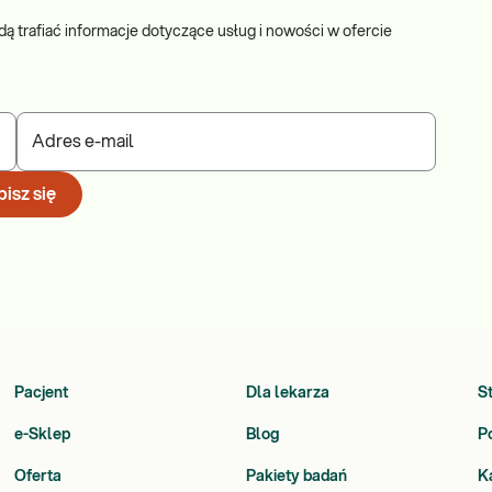
dą trafiać informacje dotyczące usług i nowości w ofercie
Adres e-mail
isz się
Pacjent
Dla lekarza
S
e-Sklep
Blog
P
Oferta
Pakiety badań
K