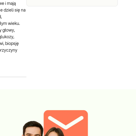
we i mają
 dzieli się na
,
złym wieku.
y głowy,
glukozy,
i, biopsję
 przyczyny