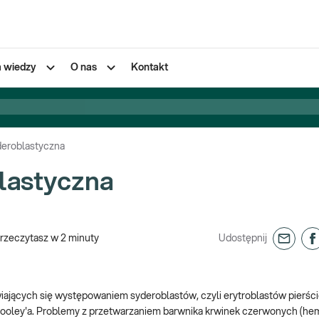
a wiedzy
O nas
Kontakt
deroblastyczna
lastyczna
rzeczytasz w
2
minuty
Udostępnij
wiających się występowaniem syderoblastów, czyli erytroblastów pierś
 Cooley'a. Problemy z przetwarzaniem barwnika krwinek czerwonych (hem