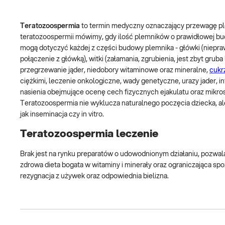
Teratozoospermia
to termin medyczny oznaczający przewagę pl
teratozoospermii mówimy, gdy ilość plemników o prawidłowej bu
mogą dotyczyć każdej z części budowy plemnika - główki (nieprawi
połączenie z główką), witki (załamania, zgrubienia, jest zbyt grub
przegrzewanie jąder, niedobory witaminowe oraz mineralne,
cukr
ciężkimi, leczenie onkologiczne, wady genetyczne, urazy jader, 
nasienia obejmujące ocenę cech fizycznych ejakulatu oraz mikro
Teratozoospermia nie wyklucza naturalnego poczęcia dziecka, a
jak inseminacja czy in vitro.
Teratozoospermia leczenie
Brak jest na rynku preparatów o udowodnionym działaniu, pozwal
zdrowa dieta bogata w witaminy i minerały oraz ograniczająca sp
rezygnacja z używek oraz odpowiednia bielizna.