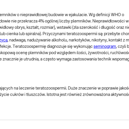
emników o nieprawidłowej budowie w ejakulacie. Wg definicji WHO o
dowie nie przekracza 4% ogólnej liczby plemników. Nieprawidłowości w
dłowy obrys, kształt, rozmiar), wstawki (zła szerokość i długość oraz 
a lub cienka lub spiralna). Przyczynami teratozoospermii są: przebyte cho
zyca
, nadwaga, nadużywanie alkoholu, narkotyków, nikotyny, kontakt z 
infekcje. Teratozoospermię diagnozuje się wykonując
seminogram
, czyli
skopową ocenę plemników pod względem ilości, żywotności, ruchliwości
le znacznie je utrudnia, a często wymaga zastosowania technik wspomag
ających na leczenie teratozoospermii. Duże znaczenie w poprawie jakoś
ożycie cukrów i tłuszczów. Istotna jest również zrównoważona aktywność