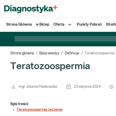
Strona Główna
e-Sklep
Oferta
Punkty Pobrań
Stref
Strona główna
/
Baza wiedzy
/
Definicje
/
Teratozoospermia
Teratozoospermia
mgr Jolanta Pawłowska
23 sierpnia 2024
Spis treści:
Teratozoospermia leczenie