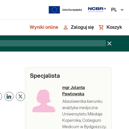
PL
Wyniki online
Zaloguj się
Koszyk
Specjalista
mgr Jolanta
Pawłowska
Absolwentka kierunku
analityka medyczna
Uniwersytetu Mikołaja
Kopernika, Collegium
Medicum w Bydgoszczy.