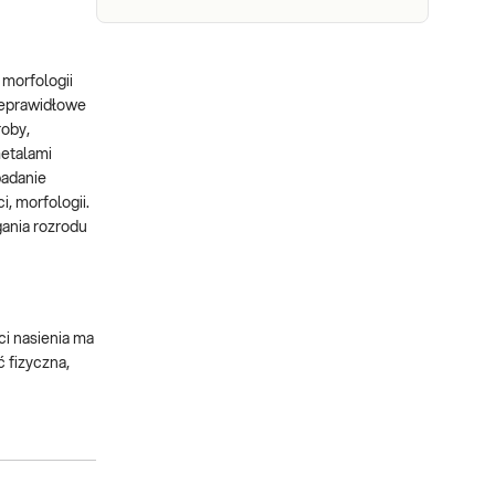
 morfologii
nieprawidłowe
roby,
metalami
 badanie
, morfologii.
ania rozrodu
ci nasienia ma
 fizyczna,