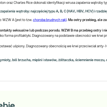
ton oraz Charles Rice dokonali identyfikacji wirusa zapalenia wątroby t
palenia wątroby: najczęściej typu A, B, C (HAV, HBV, HCV) i rzadziej
c WZW A (jest to tzw.
choroba brudnych rąk)
.
Ma ostry przebieg, ale z
kontakty seksualne lub podczas porodu
.
WZW B ma przebieg ostry i nie
o forma profilaktyki. Diagnozowany na podstawie obecności we krwi pr
zostawać uśpiony. Diagnozowany obecnością we krwi przeciwciał anty-
mioty, ból brzucha, mięśni i stawów, żółtaczka, ściemnienie moczu,
ebie