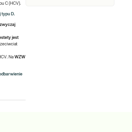
ypu C (HCV).
 typu D.
azwyczaj
stety jest
zeciwciał
 HCV. Na
WZW
 odbarwienie