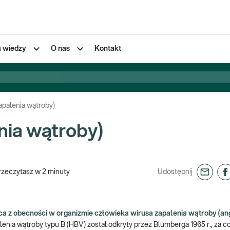
a wiedzy
O nas
Kontakt
palenia wątroby)
ia wątroby)
rzeczytasz w
2
minuty
Udostępnij
a z obecności w organizmie człowieka wirusa zapalenia wątroby (ang
enia wątroby typu B (HBV) został odkryty przez Blumberga 1965 r., za c