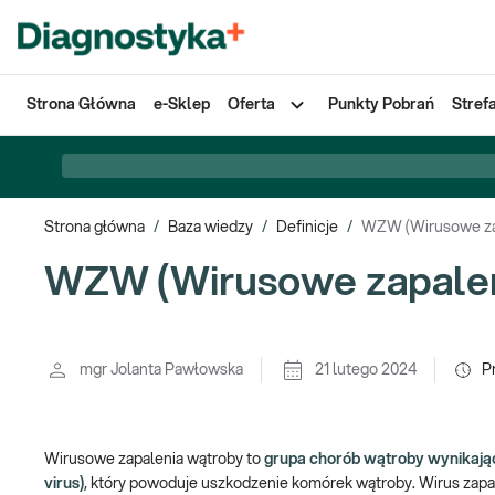
Strona Główna
e-Sklep
Oferta
Punkty Pobrań
Stref
Strona główna
/
Baza wiedzy
/
Definicje
/
WZW (Wirusowe za
WZW (Wirusowe zapalen
mgr Jolanta Pawłowska
21 lutego 2024
P
Wirusowe zapalenia wątroby to
grupa chorób wątroby wynikając
virus)
, który powoduje uszkodzenie komórek wątroby. Wirus zapal