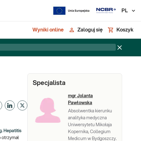
PL
Wyniki online
Zaloguj się
Koszyk
Specjalista
mgr Jolanta
Pawłowska
Absolwentka kierunku
analityka medyczna
Uniwersytetu Mikołaja
. Hepatitis
Kopernika, Collegium
o otrzymał
Medicum w Bydgoszczy.