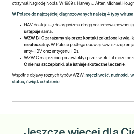
otrzymał Nagrodę Nobla. W 1989 r. Harvey J. Alter, Michael Hough
W Polsce do najczęściej diagnozowanych należą 4 typy wirusa za
HAV dostaje się do organizmu drogą pokarmową powodują
ustępuje sama.
WZW B i C zarażamy się przez kontakt zakażoną krwią, 
nieuleczalny.
W Polsce podlega obowiązkowi szczepień jak
anty-HBV oraz antygenu HBs.
WZW C ma przebieg przewlekły i przez wiele lat może po
C nie ma szczepionki, ale istnieje skuteczne leczenie
.
Wspólne objawy różnych typów WZW:
męczliwość, nudności, wy
stolca, świąd, osłabienie
.
Jeszcze więcej dla Ci