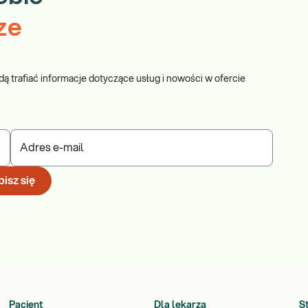
ze
dą trafiać informacje dotyczące usług i nowości w ofercie
Adres e-mail
isz się
Pacjent
Dla lekarza
S