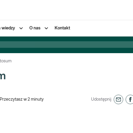
a wiedzy
O nas
Kontakt
ntosum
m
Przeczytasz w
2
minuty
Udostępnij