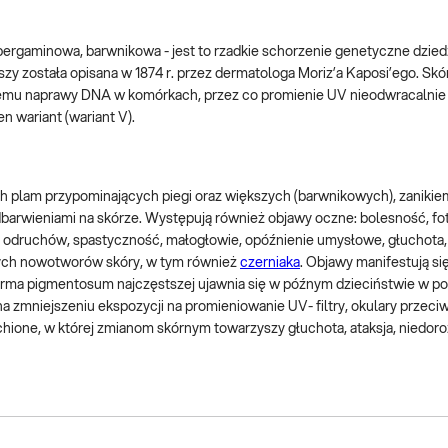
 pergaminowa, barwnikowa - jest to rzadkie schorzenie genetyczne dzie
 została opisana w 1874 r. przez dermatologa Moriz’a Kaposi’ego. Skó
emu naprawy DNA w komórkach, przez co promienie UV nieodwracalnie
n wariant (wariant V).
h plam przypominających piegi oraz większych (barwnikowych), zanikie
dbarwieniami na skórze. Występują również objawy oczne: bolesność, fot
ie odruchów, spastyczność, małogłowie, opóźnienie umysłowe, głuchota,
wych nowotworów skóry, w tym również
czerniaka
. Objawy manifestują si
erma pigmentosum najczęstszej ujawnia się w późnym dzieciństwie w po
na zmniejszeniu ekspozycji na promieniowanie UV- filtry, okulary przec
chione, w której zmianom skórnym towarzyszy głuchota, ataksja, niedoro