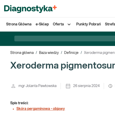
Strona Główna
e-Sklep
Oferta
Punkty Pobrań
Stref
Strona główna
/
Baza wiedzy
/
Definicje
/
Xeroderma pigme
Xeroderma pigmentosu
mgr Jolanta Pawłowska
26 sierpnia 2024
Spis treści:
Skóra pergaminowa - objawy