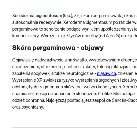
Xeroderma pigmentosum
(łac.), XP, skóra pergaminowata, skóra
autosomalnie recesywnie. Xeroderma pigmentosum po raz pierwszy
pergaminowa to schorzenie będące wynikiem upośledzenia syst
komórki skóry. Wyróżnia się 7 typów choroby (od A do G) oraz jede
Skóra pergaminowa - objawy
Objawia się nadwrażliwością na światło, występowaniem drobnyc
ścieńczeniem, starzeniem, suchością skóry, teleangiektazjami, o
zapalenia spojówek, a także neurologiczne -
pląsawica
, zniesien
Wystąpienie XP zwiększa ryzyko wystąpienia łagodnych i złośli
odsłoniętych fragmentach skóry- na twarzy i kończynach. Xerod
nadmiernej reakcji na poparzenie słoneczne. Profilaktyka polega 
odzież ochronna. Najcięższą postacią jest zespół de Sanctis-Cac
oraz psychiczny.