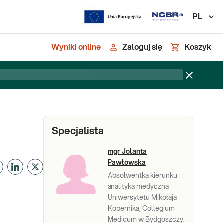
PL
Wyniki online
Zaloguj się
Koszyk
Specjalista
mgr Jolanta
Pawłowska
Absolwentka kierunku
analityka medyczna
Uniwersytetu Mikołaja
Kopernika, Collegium
Medicum w Bydgoszczy.