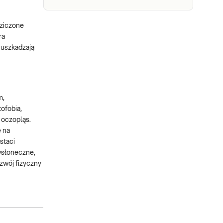
dziczone
ra
 uszkadzają
m,
ofobia,
 oczopląs.
ę na
staci
iwsłoneczne,
zwój fizyczny