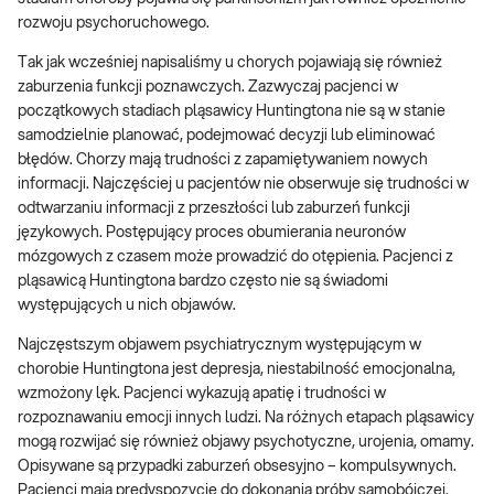
rozwoju psychoruchowego.
Tak jak wcześniej napisaliśmy u chorych pojawiają się również
zaburzenia funkcji poznawczych. Zazwyczaj pacjenci w
początkowych stadiach pląsawicy Huntingtona nie są w stanie
samodzielnie planować, podejmować decyzji lub eliminować
błędów. Chorzy mają trudności z zapamiętywaniem nowych
informacji. Najczęściej u pacjentów nie obserwuje się trudności w
odtwarzaniu informacji z przeszłości lub zaburzeń funkcji
językowych. Postępujący proces obumierania neuronów
mózgowych z czasem może prowadzić do otępienia. Pacjenci z
pląsawicą Huntingtona bardzo często nie są świadomi
występujących u nich objawów.
Najczęstszym objawem psychiatrycznym występującym w
chorobie Huntingtona jest depresja, niestabilność emocjonalna,
wzmożony lęk. Pacjenci wykazują apatię i trudności w
rozpoznawaniu emocji innych ludzi. Na różnych etapach pląsawicy
mogą rozwijać się również objawy psychotyczne, urojenia, omamy.
Opisywane są przypadki zaburzeń obsesyjno – kompulsywnych.
Pacjenci mają predyspozycje do dokonania próby samobójczej.