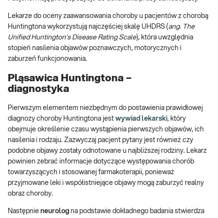
Lekarze do oceny zaawansowania choroby u pacjentów z chorobą
Huntingtona wykorzystują najczęściej skalę UHDRS (
ang. The
Unified Huntington’s Disease Rating Scale
), która uwzględnia
stopień nasilenia objawów poznawczych, motorycznych i
zaburzeń funkcjonowania.
Pląsawica Huntingtona –
diagnostyka
Pierwszym elementem niezbędnym do postawienia prawidłowej
diagnozy choroby Huntingtona jest
wywiad lekarski
, który
obejmuje określenie czasu wystąpienia pierwszych objawów, ich
nasilenia i rodzaju. Zazwyczaj pacjent pytany jest również czy
podobne objawy zostały odnotowane u najbliższej rodziny. Lekarz
powinien zebrać informacje dotyczące występowania chorób
towarzyszących i stosowanej farmakoterapii, ponieważ
przyjmowane leki i współistniejące objawy mogą zaburzyć realny
obraz choroby.
Następnie
neurolog
na podstawie dokładnego badania stwierdza