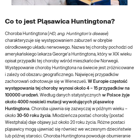
Co to jest Pląsawica Huntingtona?
Choroba Huntingtona (
HD, ang. Huntington’s disease
)
charakteryzuje się występowaniem zaburzeń w obrębie
ośrodkowego układu nerwowego. Nazwa tej choroby pochodzi od
amerykańskiego lekarza George’a Huntingtona, który w XIX wieku
opisał przypadki tej choroby wśród mieszkańców Norwegii.
Występowanie choroby Huntingtona na świecie jest zróżnicowane
i zależy od obszaru geograficznego. Najwięcej przypadków
zachorowań odnotowuje się w Wenezueli.
W Europie częstość
występowania tej choroby wynosi około 4 – 15 przypadków na
100000 urodzeń
. Według danych statystycznych
w Polsce żyje
około 4000 nosicieli mutacji wywołujących pląsawicę
Huntingtona
. Choroba ujawnia się zazwyczaj w późnym wieku –
około
30-50 roku życia
. Młodzieńcza postać choroby (postać
Westphala) daje objawy już około 20 roku życia. Różne postaci
pląsawicy mogą ujawniać się również we wczesnym dzieciństwie
lub późnej starości. Choroba Huntingtona powoduje obumieranie