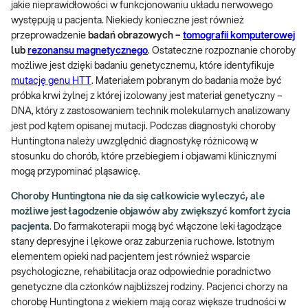
jakie nieprawidłowości w funkcjonowaniu układu nerwowego
występują u pacjenta. Niekiedy konieczne jest również
przeprowadzenie
badań obrazowych –
tomografii komputerowej
lub
rezonansu magnetycznego
. Ostateczne rozpoznanie choroby
możliwe jest dzięki badaniu genetycznemu, które identyfikuje
mutację genu HTT
. Materiałem pobranym do badania może być
próbka krwi żylnej z której izolowany jest materiał genetyczny –
DNA, który z zastosowaniem technik molekularnych analizowany
jest pod kątem opisanej mutacji. Podczas diagnostyki choroby
Huntingtona należy uwzględnić diagnostykę różnicową w
stosunku do chorób, które przebiegiem i objawami klinicznymi
mogą przypominać pląsawicę.
Choroby Huntingtona nie da się całkowicie wyleczyć, ale
możliwe jest łagodzenie objawów aby zwiększyć komfort życia
pacjenta
. Do farmakoterapii mogą być włączone leki łagodzące
stany depresyjne i lękowe oraz zaburzenia ruchowe. Istotnym
elementem opieki nad pacjentem jest również wsparcie
psychologiczne, rehabilitacja oraz odpowiednie poradnictwo
genetyczne dla członków najbliższej rodziny. Pacjenci chorzy na
chorobę Huntingtona z wiekiem mają coraz większe trudności w