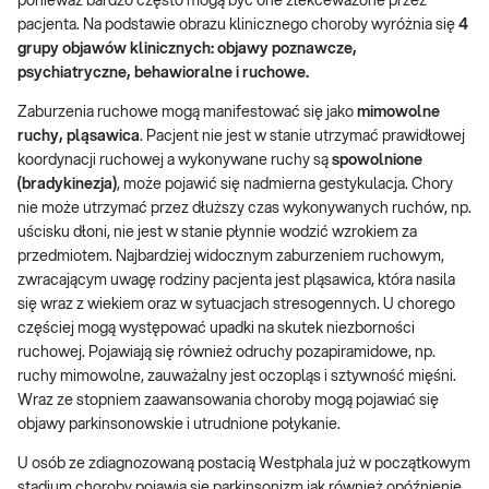
ponieważ bardzo często mogą być one zlekceważone przez
pacjenta. Na podstawie obrazu klinicznego choroby wyróżnia się
4
grupy objawów klinicznych: objawy poznawcze,
psychiatryczne, behawioralne i ruchowe.
Zaburzenia ruchowe mogą manifestować się jako
mimowolne
ruchy, pląsawica
. Pacjent nie jest w stanie utrzymać prawidłowej
koordynacji ruchowej a wykonywane ruchy są
spowolnione
(bradykinezja)
, może pojawić się nadmierna gestykulacja. Chory
nie może utrzymać przez dłuższy czas wykonywanych ruchów, np.
uścisku dłoni, nie jest w stanie płynnie wodzić wzrokiem za
przedmiotem. Najbardziej widocznym zaburzeniem ruchowym,
zwracającym uwagę rodziny pacjenta jest pląsawica, która nasila
się wraz z wiekiem oraz w sytuacjach stresogennych. U chorego
częściej mogą występować upadki na skutek niezborności
ruchowej. Pojawiają się również odruchy pozapiramidowe, np.
ruchy mimowolne, zauważalny jest oczopląs i sztywność mięśni.
Wraz ze stopniem zaawansowania choroby mogą pojawiać się
objawy parkinsonowskie i utrudnione połykanie.
U osób ze zdiagnozowaną postacią Westphala już w początkowym
stadium choroby pojawia się parkinsonizm jak również opóźnienie