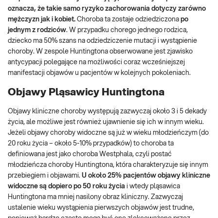
oznacza, że takie samo ryzyko zachorowania dotyczy zarówno
mężczyzn jak i kobiet.
Choroba ta zostaje odziedziczona
po
jednym z rodziców
. W przypadku chorego jednego rodzica,
dziecko ma 50% szans na odziedziczenie mutacji i wystąpienie
choroby. W zespole Huntingtona obserwowane jest zjawisko
antycypacji polegające na możliwości coraz wcześniejszej
manifestacji objawów u pacjentów w kolejnych pokoleniach.
Objawy Pląsawicy Huntingtona
Objawy kliniczne choroby występują zazwyczaj około 3 i 5 dekady
życia, ale możliwe jest również ujawnienie się ich w innym wieku.
Jeżeli objawy choroby widoczne są już w wieku młodzieńczym (do
20 roku życia – około 5-10% przypadków) to choroba ta
definiowana jest jako choroba Westphala, czyli postać
młodzieńcza choroby Huntingtona, która charakteryzuje się innym
przebiegiem i objawami.
U około 25% pacjentów objawy kliniczne
widoczne są dopiero po 50 roku życia
i wtedy pląsawica
Huntingtona ma mniej nasilony obraz kliniczny. Zazwyczaj
ustalenie wieku wystąpienia pierwszych objawów jest trudne,