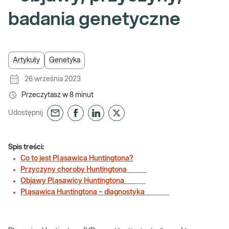
badania genetyczne
Artykuły
Genetyka
26 września 2023
Przeczytasz w
8
minut
Udostępnij
Spis treści:
Co to jest Pląsawica Huntingtona?
Przyczyny choroby Huntingtona
Objawy Pląsawicy Huntingtona
Pląsawica Huntingtona – diagnostyka