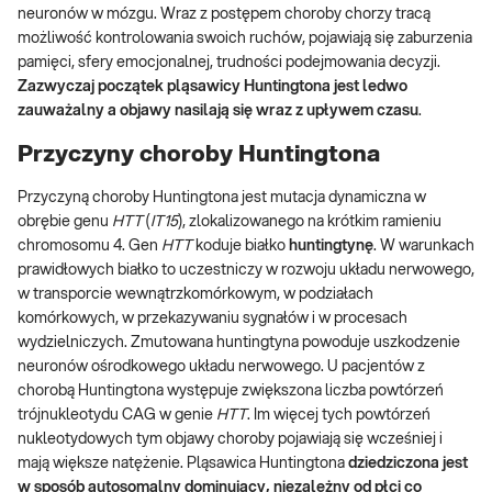
neuronów w mózgu. Wraz z postępem choroby chorzy tracą
możliwość kontrolowania swoich ruchów, pojawiają się zaburzenia
pamięci, sfery emocjonalnej, trudności podejmowania decyzji.
Zazwyczaj początek pląsawicy Huntingtona jest ledwo
zauważalny a objawy nasilają się wraz z upływem czasu
.
Przyczyny choroby Huntingtona
Przyczyną choroby Huntingtona jest mutacja dynamiczna w
obrębie genu
HTT
(
IT15
), zlokalizowanego na krótkim ramieniu
chromosomu 4. Gen
HTT
koduje białko
huntingtynę
. W warunkach
prawidłowych białko to uczestniczy w rozwoju układu nerwowego,
w transporcie wewnątrzkomórkowym, w podziałach
komórkowych, w przekazywaniu sygnałów i w procesach
wydzielniczych. Zmutowana huntingtyna powoduje uszkodzenie
neuronów ośrodkowego układu nerwowego. U pacjentów z
chorobą Huntingtona występuje zwiększona liczba powtórzeń
trójnukleotydu CAG w genie
HTT
. Im więcej tych powtórzeń
nukleotydowych tym objawy choroby pojawiają się wcześniej i
mają większe natężenie. Pląsawica Huntingtona
dziedziczona jest
w sposób autosomalny dominujący, niezależny od płci co