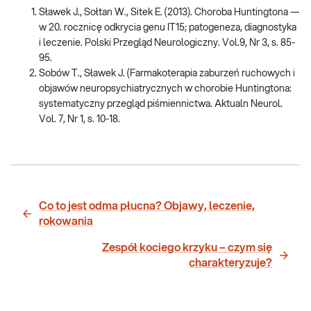
Sławek J., Sołtan W., Sitek E. (2013). Choroba Huntingtona —
w 20. rocznicę odkrycia genu IT15; patogeneza, diagnostyka
i leczenie. Polski Przegląd Neurologiczny. Vol.9, Nr 3, s. 85-
95.
Sobów T., Sławek J. (Farmakoterapia zaburzeń ruchowych i
objawów neuropsychiatrycznych w chorobie Huntingtona:
systematyczny przegląd piśmiennictwa. Aktualn Neurol.
Vol. 7, Nr 1, s. 10-18.
Co to jest odma płucna? Objawy, leczenie,
rokowania
Zespół kociego krzyku – czym się
charakteryzuje?