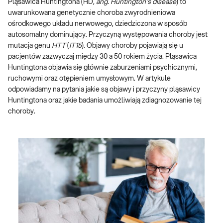
Pląsawica Huntingtona (HD,
ang. Huntington’s disease
) to
uwarunkowana genetycznie choroba zwyrodnieniowa
ośrodkowego układu nerwowego, dziedziczona w sposób
autosomalny dominujący. Przyczyną występowania choroby jest
mutacja genu
HTT
(
IT15
). Objawy choroby pojawiają się u
pacjentów zazwyczaj między 30 a 50 rokiem życia. Pląsawica
Huntingtona objawia się głównie zaburzeniami psychicznymi,
ruchowymi oraz otępieniem umysłowym. W artykule
odpowiadamy na pytania jakie są objawy i przyczyny pląsawicy
Huntingtona oraz jakie badania umożliwiają zdiagnozowanie tej
choroby.