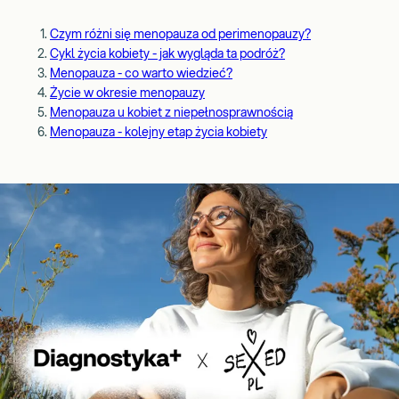
Czym różni się menopauza od perimenopauzy?
Cykl życia kobiety - jak wygląda ta podróż?
Menopauza - co warto wiedzieć?
Życie w okresie menopauzy
Menopauza u kobiet z niepełnosprawnością
Menopauza - kolejny etap życia kobiety