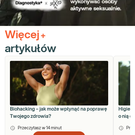
Więcej
+
artykułów
Biohacking – jak może wpłynąć na poprawę
Higiena
Twojego zdrowia?
o nią d
Przeczytasz w
14
minut
Prze