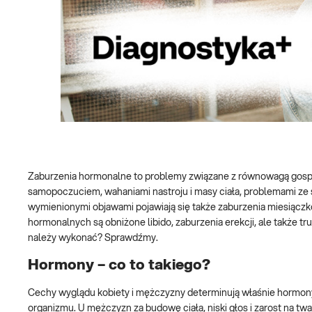
Zaburzenia hormonalne to problemy związane z równowagą gospod
samopoczuciem, wahaniami nastroju i masy ciała, problemami ze s
wymienionymi objawami pojawiają się także zaburzenia miesiączko
hormonalnych są obniżone libido, zaburzenia erekcji, ale także tr
należy wykonać? Sprawdźmy.
Hormony – co to takiego?
Cechy wyglądu kobiety i mężczyzny determinują właśnie hormon
organizmu. U mężczyzn za budowę ciała, niski głos i zarost na twa