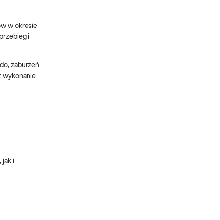
ów w okresie
przebieg i
ido, zaburzeń
t wykonanie
jak i