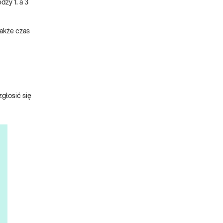
zy 1. a 3
także czas
głosić się