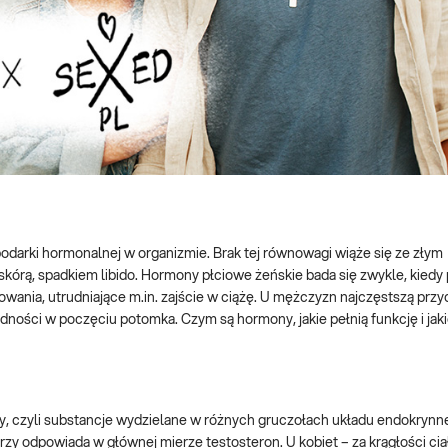
arki hormonalnej w organizmie. Brak tej równowagi wiąże się ze złym
kórą, spadkiem libido. Hormony płciowe żeńskie bada się zwykle, kiedy
wania, utrudniające m.in. zajście w ciążę. U mężczyzn najczęstszą prz
udności w poczęciu potomka. Czym są hormony, jakie pełnią funkcję i jak
y, czyli substancje wydzielane w różnych gruczołach układu endokryn
rzy odpowiada w głównej mierze testosteron. U kobiet – za krągłości cia