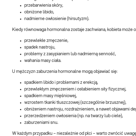
przebarwienia skóry,
obniżone libido,
nadmierne owłosienie (hirsutyzm).
Kiedy równowaga hormonalna zostaje zachwiana, kobieta może 
przewlekłe zmęczenie,
spadek nastroju,
problemy z zasypianiem lub nadmierną senność,
wahania masy ciała.
U mężczyzn zaburzenia hormonalne mogą objawiać się:
spadkiem libido i problemami z erekcją,
przewlekłym zmęczeniem i osłabieniem siły fizycznej,
spadkiem masy mięśniowej,
wzrostem tkanki tłuszczowej (szczególnie brzusznej),
obniżeniem nastroju, rozdrażnieniem, a nawet objawami de
przerzedzeniem owłosienia (np. na twarzy lub ciele),
zaburzeniami snu.
W każdym przypadku – niezależnie od płci – warto zwrócić uwag