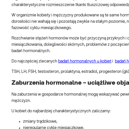
charakterystyczne rozmieszczenie tkanki tłuszczowej odpowiedz
W organizmie kobiety i mężczyzny produkowane są te same hormo
dorosłości nie wahają się i pozostają zwykle na stałym poziomie, 
fazowość cyklu miesiączkowego.
Rozchwianie stężeń hormonów może być przyczyną przykrych i do
miesiączkowania, dolegliwości skórnych, problemów z poczęci
badań hormonalnych.
Do najczęściej zlecanych
badań hormonalnych u kobiet
i
badań 
TSH, LH, FSH, testosteron, prolaktyna, estradiol, progesteron (głó
Zaburzenia hormonalne – uciążliwe obja
Na zaburzenia w gospodarce hormonalnej mogą wskazywać pewne o
mężczyzn.
U kobiet do najbardziej charakterystycznych zaliczamy:
zmiany trądzikowe,
nieregularne cykle miesiączkowe,