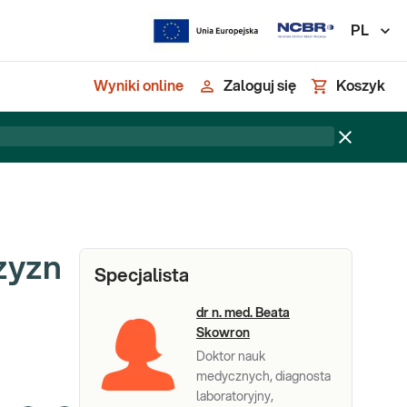
PL
Wyniki online
Zaloguj się
Koszyk
zyzn
Specjalista
dr n. med. Beata
Skowron
Doktor nauk
medycznych, diagnosta
laboratoryjny,