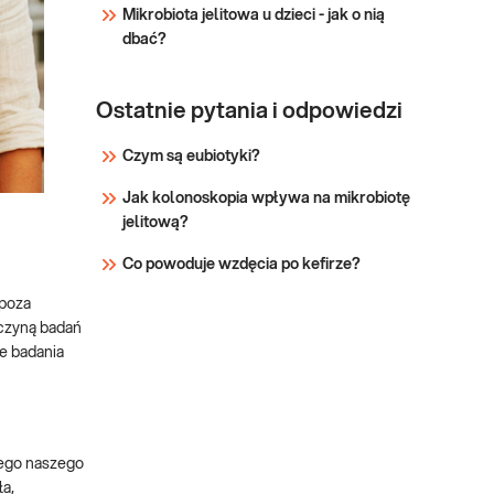
Mikrobiota jelitowa u dzieci - jak o nią
dbać?
Ostatnie pytania i odpowiedzi
Czym są eubiotyki?
Jak kolonoskopia wpływa na mikrobiotę
jelitową?
Co powoduje wzdęcia po kefirze?
 poza
yczyną badań
ie badania
nego naszego
ła,