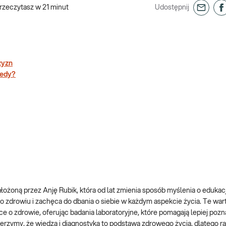
rzeczytasz w
21
minut
Udostępnij
zyzn
iedy?
ałożoną przez Anję Rubik, która od lat zmienia sposób myślenia o edukacj
zdrowiu i zachęca do dbania o siebie w każdym aspekcie życia. Te war
e o zdrowie, oferując badania laboratoryjne, które pomagają lepiej poz
erzymy, że wiedza i diagnostyka to podstawa zdrowego życia, dlatego