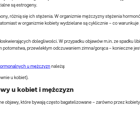
ialne są estrogeny.
ny, różnią się ich stężenia. W organizmie mężczyzny stężenia hormon
natomiast w organizmie kobiety wydzielane są cyklicznie – co warunkuje 
skwierających dolegliwości. W przypadku objawów m.in. ze spadku lib
em potomstwa, przewlekłym odczuwaniem zimna/gorąca – konieczne jes
hormonalnych u mężczyzn
należą:
wnie u kobiet).
wy u kobiet i mężczyzn
bjawy, które bywają często bagatelizowane – zarówno przez kobiety, 