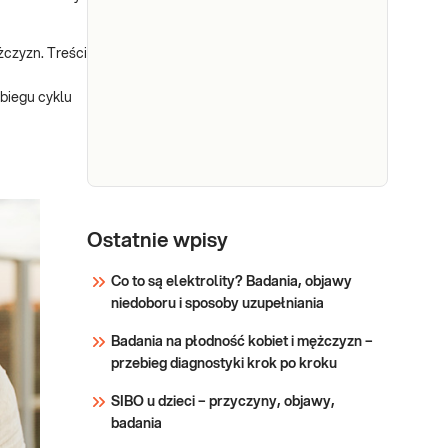
hormonalny
w każdym wieku Wskazany:
dla
→ W diagnostyce zaburzeń
mężczyzn
ężczyzn. Treści
hormonalnych
powodujących: niepłodność,
ebiegu cyklu
Sprawdź
zaburzenia erekcji, spadek
popędu seksualnego, utratę
masy mięśniowej,
osteoporozę, wahania masy
ciała, chwiejność
emocjonalną, pogor
e-Pakiet
hormonalny
Ostatnie wpisy
Dedykowany dla: Kobiet,
uzupełniający
Mężczyzn w każdym
Co to są elektrolity? Badania, objawy
- kortyzol,
wieku Wskazany: → Jako
niedoboru i sposoby uzupełniania
insulina,
uzupełnienie e-Pakietu
witamina D
hormonalnego dla kobiet i
Badania na płodność kobiet i mężczyzn –
e-Pakietu hormonalnego
przebieg diagnostyki krok po kroku
Sprawdź
dla mężczyzn.
SIBO u dzieci – przyczyny, objawy,
badania