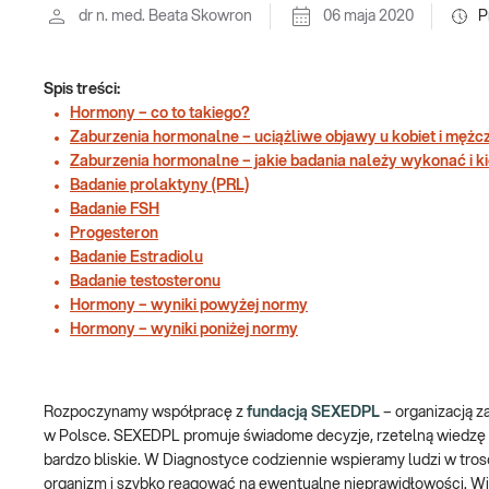
dr n. med. Beata Skowron
06 maja 2020
P
Spis treści:
Hormony – co to takiego?
Zaburzenia hormonalne – uciążliwe objawy u kobiet i mężc
Zaburzenia hormonalne – jakie badania należy wykonać i k
Badanie prolaktyny (PRL)
Badanie FSH
Progesteron
Badanie Estradiolu
Badanie testosteronu
Hormony – wyniki powyżej normy
Hormony – wyniki poniżej normy
Rozpoczynamy współpracę z
fundacją SEXEDPL
– organizacją z
w Polsce. SEXEDPL promuje świadome decyzje, rzetelną wiedzę o 
bardzo bliskie. W Diagnostyce codziennie wspieramy ludzi w trosc
organizm i szybko reagować na ewentualne nieprawidłowości. Wi