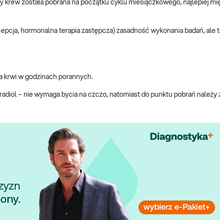
krew została pobrana na początku cyklu miesiączkowego, najlepiej międ
ncepcja, hormonalna terapia zastępcza) zasadność wykonania badań, ale 
a krwi w godzinach porannych.
diol – nie wymaga bycia na czczo, natomiast do punktu pobrań należy z