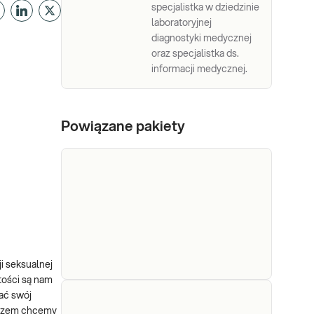
specjalistka w dziedzinie
laboratoryjnej
diagnostyki medycznej
oraz specjalistka ds.
informacji medycznej.
Powiązane pakiety
i seksualnej
tości są nam
nać swój
e-Pakiet
Dedykowany dla: Mężczyzn
 razem chcemy