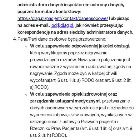
administratora danych inspektorem ochrony danych,
poprzez formularz kontaktowy:
https://diag.pl/pacjent/kontakt/daneosobowe/
lub pisząc
na adres e-mail:
iod@diag.pl
, jak również przesyłając
korespondencję na adres siedziby administratora danych.
Pana/Pani dane osobowe będą przetwarzane:
W celu zapewnienia odpowiedniej jakości obsługi,
którą weryfikujemy poprzez nagrywanie
prowadzonych rozmów. Nawiązanie połączenia jest
równoznaczne z wyrażeniem dobrowolnej zgody na
nagrywanie. Zgoda może być w każdej chwili
wycofana(art. 6 ust. 1 lit. a) RODO oraz art. 9 ust. 2 lit.
a) RODO).
W celu zapewnienia opieki zdrowotnej oraz
zarządzania usługami medycznymi
, przetwarzanie
danych osobowych w tym zakresie jest niezbędne do
wypełnienia obowiązków prawnych, wynikających w
szczególności z ustawy o Prawach pacjenta i
Rzeczniku Praw Pacjenta (art. 6 ust. 1 lit. c) oraz art. 9
ust. 2 lit. h) RODO).