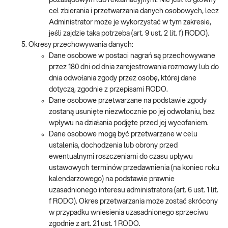
pozasądowym lub reklamacyjnym. Nie jest to główny
cel zbierania i przetwarzania danych osobowych, lecz
Administrator może je wykorzystać w tym zakresie,
jeśli zajdzie taka potrzeba (art. 9 ust. 2 lit. f) RODO).
Okresy przechowywania danych:
Dane osobowe w postaci nagrań są przechowywane
przez 180 dni od dnia zarejestrowania rozmowy lub do
dnia odwołania zgody przez osobę, której dane
dotyczą, zgodnie z przepisami RODO.
Dane osobowe przetwarzane na podstawie zgody
zostaną usunięte niezwłocznie po jej odwołaniu, bez
wpływu na działania podjęte przed jej wycofaniem.
Dane osobowe mogą być przetwarzane w celu
ustalenia, dochodzenia lub obrony przed
ewentualnymi roszczeniami do czasu upływu
ustawowych terminów przedawnienia (na koniec roku
kalendarzowego) na podstawie prawnie
uzasadnionego interesu administratora (art. 6 ust. 1 lit.
f RODO). Okres przetwarzania może zostać skrócony
w przypadku wniesienia uzasadnionego sprzeciwu
zgodnie z art. 21 ust. 1 RODO.