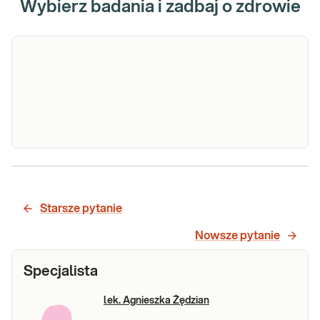
Wybierz badania i zadbaj o zdrowie
ALT
ALT. Oznaczenie aktywności enzymu
wątrobowego: aminotransferazy alaninowej
(ALT), przydatne w diagnostyce ostrych i
Starsze pytanie
przewlekłych stanów zapalnych wątroby.
Sprawdź
Nowsze pytanie
Specjalista
lek. Agnieszka Żędzian