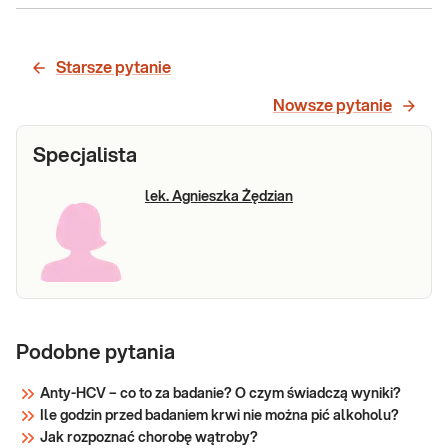
HCV,
przeciwciała,
Oznaczenie przeciwciał IgG specyficznych
test
Starsze pytanie
w stosunku do określonych antygenów
potwierdzenia
wirusa zapalenia wątroby typu C (HCV)
Nowsze pytanie
met.
metodą ImmunoBlot w surowicy krwi. Test
ImmunoBlot
potwierdzający w stosunku do
Specjalista
przesiewowych badań IgG specyficznych
Sprawdź
dla HCV.
lek. Agnieszka Żędzian
Podobne pytania
Anty-HCV – co to za badanie? O czym świadczą wyniki?
Ile godzin przed badaniem krwi nie można pić alkoholu?
Jak rozpoznać chorobę wątroby?