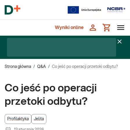
Wyniki online
Strona główna
/
Q&A
/
Co jeść po operacji przetoki odbytu?
Co jeść po operacji
przetoki odbytu?
Profilaktyka
Jelita
13 stycznia 2026