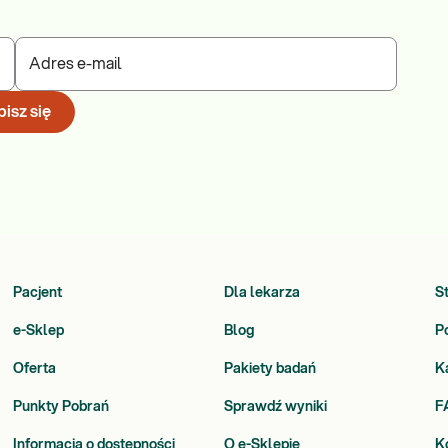
Adres e-mail
isz się
Pacjent
Dla lekarza
S
e-Sklep
Blog
P
Oferta
Pakiety badań
K
Punkty Pobrań
Sprawdź wyniki
F
Informacja o dostępności
O e-Sklepie
K