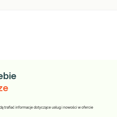
ebie
ze
dą trafiać informacje dotyczące usług i nowości w ofercie