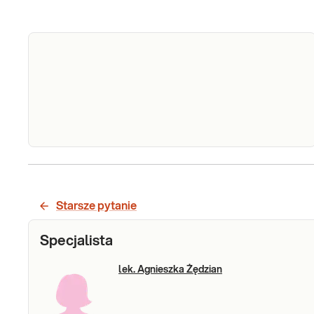
Mocz -
Mocz - badanie ogólne. Badanie wykonywane w
badanie
celach przesiewowych, diagnostycznych i
kontrolnych. Stosowane w diagnostyce chorób
ogólne
Starsze pytanie
nerek i układu moczowego oraz
nieprawidłowości przemian metabolicznych
Sprawdź
Specjalista
organizmu, zwłaszcza związanych z chorobami
wątroby
lek. Agnieszka Żędzian