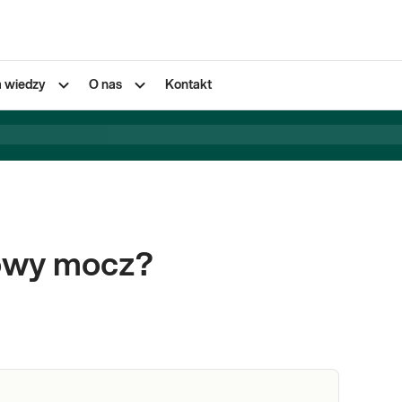
a wiedzy
O nas
Kontakt
owy mocz?