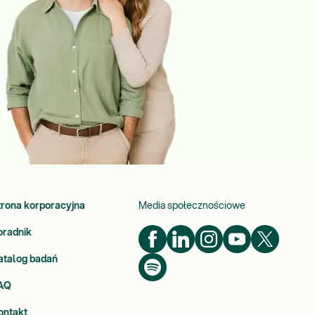
trona korporacyjna
Media społecznościowe
oradnik
atalog badań
AQ
ontakt