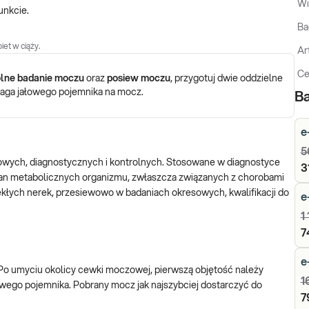
Wi
unkcie.
Ba
iet w ciąży.
Ar
Ce
lne badanie moczu
oraz
posiew moczu
, przygotuj dwie oddzielne
ga jałowego pojemnika na mocz.
Ba
e
5
wych, diagnostycznych i kontrolnych. Stosowane w diagnostyce
3
an metabolicznych organizmu, zwłaszcza związanych z chorobami
ekłych nerek, przesiewowo w badaniach okresowych, kwalifikacji do
e
1
7
e
 Po umyciu okolicy cewki moczowej, pierwszą objętość należy
1
wego pojemnika. Pobrany mocz jak najszybciej dostarczyć do
7