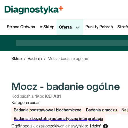
Strona Główna
e-Sklep
Punkty Pobrań
Stref
Oferta
Sklep
/
Badania
/
Mocz - badanie ogólne
Mocz - badanie ogólne
Kod badania:
1
Kod ICD:
A01
Kategoria badań:
Badania podstawowe i biochemiczne
Badania z moczu
Naj
Badania z bezpłatną automatyczną interpretacją
Ogólnopolski czas oczekiwania na wynik
to
1 dzień