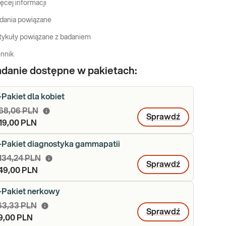
ęcej informacji
dania powiązane
tykuły powiązane z badaniem
nnik
danie dostępne w pakietach:
-Pakiet dla kobiet
68,06 PLN
Sprawdź
19,00 PLN
-Pakiet diagnostyka gammapatii
 134,24 PLN
Sprawdź
49,00 PLN
-Pakiet nerkowy
63,33 PLN
Sprawdź
9,00 PLN