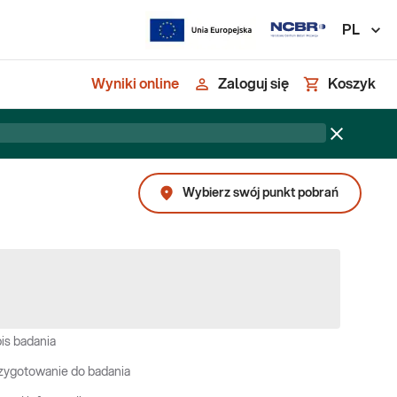
PL
Wyniki online
Zaloguj się
Koszyk
Wybierz swój punkt pobrań
is badania
zygotowanie do badania