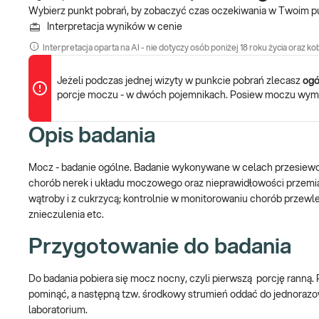
Wybierz punkt pobrań, by zobaczyć czas oczekiwania w Twoim p
Interpretacja wyników w cenie
Interpretacja oparta na AI - nie dotyczy osób poniżej 18 roku życia oraz kob
Jeżeli podczas jednej wizyty w punkcie pobrań zlecasz
ogó
porcje moczu - w dwóch pojemnikach. Posiew moczu wyma
Opis badania
Mocz - badanie ogólne. Badanie wykonywane w celach przesiewo
chorób nerek i układu moczowego oraz nieprawidłowości przemi
wątroby i z cukrzycą; kontrolnie w monitorowaniu chorób przewl
znieczulenia etc.
Przygotowanie do badania
Do badania pobiera się mocz nocny, czyli pierwszą porcję ranną.
pominąć, a następną tzw. środkowy strumień oddać do jednorazo
laboratorium.