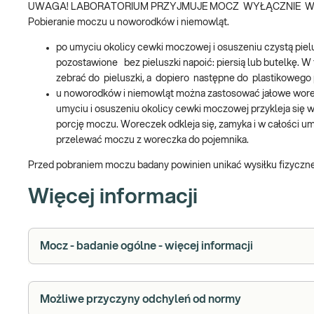
UWAGA! LABORATORIUM PRZYJMUJE MOCZ WYŁĄCZNIE 
Pobieranie moczu u noworodków i niemowląt.
po umyciu okolicy cewki moczowej i osuszeniu czystą pie
pozostawione bez pieluszki napoić: piersią lub butelkę. W 
zebrać do pieluszki, a dopiero następne do plastikowego
u noworodków i niemowląt można zastosować jałowe worec
umyciu i osuszeniu okolicy cewki moczowej przykleja się w
porcję moczu. Woreczek odkleja się, zamyka i w całości 
przelewać moczu z woreczka do pojemnika.
Przed pobraniem moczu badany powinien unikać wysiłku fizyczn
Więcej informacji
Mocz - badanie ogólne - więcej informacji
Możliwe przyczyny odchyleń od normy