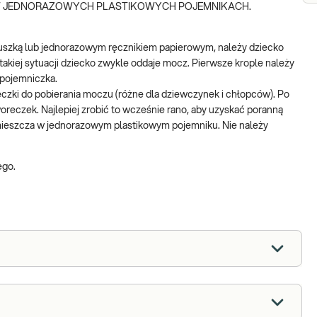
W JEDNORAZOWYCH PLASTIKOWYCH POJEMNIKACH.
luszką lub jednorazowym ręcznikiem papierowym, należy dziecko
takiej sytuacji dziecko zwykle oddaje mocz. Pierwsze krople należy
 pojemniczka.
zki do pobierania moczu (różne dla dziewczynek i chłopców). Po
oreczek. Najlepiej zrobić to wcześnie rano, aby uzyskać poranną
umieszcza w jednorazowym plastikowym pojemniku. Nie należy
ego.