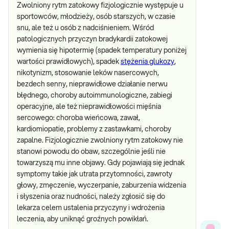
Zwolniony rytm zatokowy fizjologicznie występuje u
sportowców, młodzieży, osób starszych, w czasie
snu, ale też u osób z nadciśnieniem. Wśród
patologicznych przyczyn bradykardii zatokowej
wymienia się hipotermię (spadek temperatury poniżej
wartości prawidłowych), spadek
stężenia glukozy
,
nikotynizm, stosowanie leków nasercowych,
bezdech senny, nieprawidłowe działanie nerwu
błędnego, choroby autoimmunologiczne, zabiegi
operacyjne, ale też nieprawidłowości mięśnia
sercowego: choroba wieńcowa, zawał,
kardiomiopatie, problemy z zastawkami, choroby
zapalne. Fizjologicznie zwolniony rytm zatokowy nie
stanowi powodu do obaw, szczególnie jeśli nie
towarzyszą mu inne objawy. Gdy pojawiają się jednak
symptomy takie jak utrata przytomności, zawroty
głowy, zmęczenie, wyczerpanie, zaburzenia widzenia
i słyszenia oraz nudności, należy zgłosić się do
lekarza celem ustalenia przyczyny i wdrożenia
leczenia, aby uniknąć groźnych powikłań.