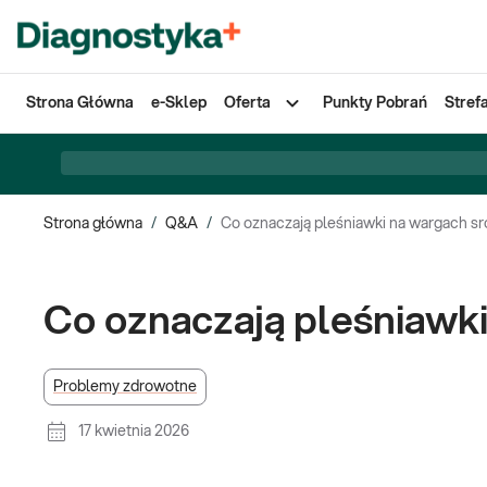
Strona Główna
e-Sklep
Oferta
Punkty Pobrań
Stref
Strona główna
/
Q&A
/
Co oznaczają pleśniawki na wargach 
Co oznaczają pleśniawk
Problemy zdrowotne
17 kwietnia 2026