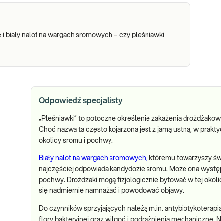
e i biały nalot na wargach sromowych – czy pleśniawki
Odpowiedź specjalisty
„Pleśniawki” to potoczne określenie zakażenia drożdżako
Choć nazwa ta często kojarzona jest z jamą ustną, w prak
okolicy sromu i pochwy.
Biały nalot na wargach sromowych,
któremu towarzyszy świ
najczęściej odpowiada kandydozie sromu. Może ona wystę
pochwy. Drożdżaki mogą fizjologicznie bytować w tej okoli
się nadmiernie namnażać i powodować objawy.
Do czynników sprzyjających należą m.in. antybiotykoterapia
flory bakteryjnej oraz wilgoć i podrażnienia mechaniczne. N