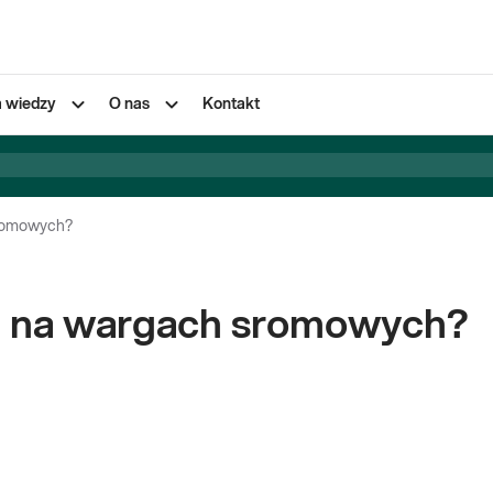
a wiedzy
O nas
Kontakt
sromowych?
i na wargach sromowych?