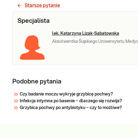
lekarskich. Lekarz decyduje o rodzaju
wymazu
Starsze pytanie
materiału oraz sposobie pobrania i
przygotowaniu pacjenta: ewentualnym
Sprawdź
Specjalista
przerwaniu leczenia ogólnego lub leczenia
miejscowego.
lek. Katarzyna Lizak-Sabatowska
Absolwentka Śląskiego Uniwersytetu Medycz
Podobne pytania
Czy badanie moczu wykryje grzybicę pochwy?
Infekcja intymna po basenie – dlaczego się rozwija?
Grzybica pochwy po antybiotyku – czy to możliwe?