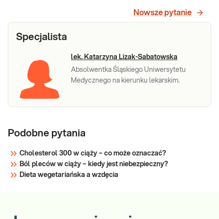
25(OH)
fosforanowej, w tym chorób metabolicznych
Nowsze pytanie
tkanki kostnej oraz w zatruciu witaminą D.
Sprawdź
Specjalista
lek. Katarzyna Lizak-Sabatowska
Absolwentka Śląskiego Uniwersytetu
Medycznego na kierunku lekarskim.
Podobne pytania
Cholesterol 300 w ciąży – co może oznaczać?
Ból pleców w ciąży – kiedy jest niebezpieczny?
Dieta wegetariańska a wzdęcia