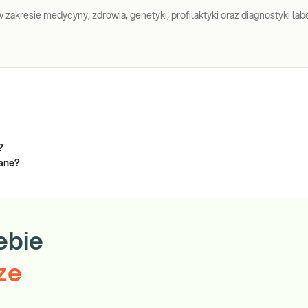
zakresie medycyny, zdrowia, genetyki, profilaktyki oraz diagnostyki labo
?
zane?
ebie
ze