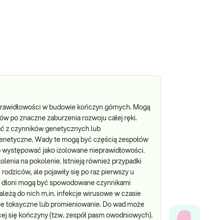
rawidłowości w budowie kończyn górnych. Mogą
ów po znaczne zaburzenia rozwoju całej ręki.
ać z czynników genetycznych lub
genetyczne. Wady te mogą być częścią zespołów
ub występować jako izolowane nieprawidłowości.
lenia na pokolenie. Istnieją również przypadki
 rodziców, ale pojawiły się po raz pierwszy u
y dłoni mogą być spowodowane czynnikami
ależą do nich m.in. infekcje wirusowe w czasie
cje toksyczne lub promieniowanie. Do wad może
ącej się kończyny (tzw. zespół pasm owodniowych).