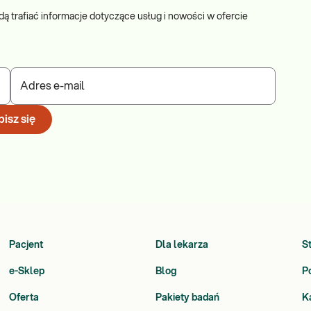
dą trafiać informacje dotyczące usług i nowości w ofercie
Adres e-mail
isz się
Pacjent
Dla lekarza
S
e-Sklep
Blog
P
Oferta
Pakiety badań
K