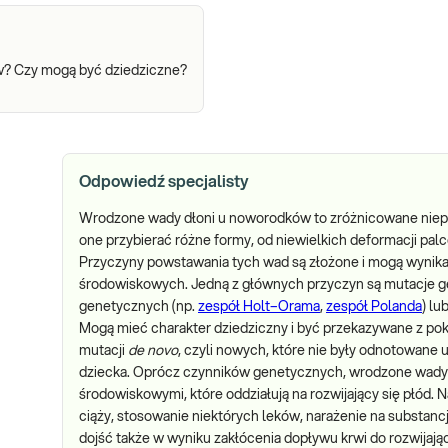
? Czy mogą być dziedziczne?
Odpowiedź specjalisty
Wrodzone wady dłoni u noworodków to zróżnicowane niep
one przybierać różne formy, od niewielkich deformacji palc
Przyczyny powstawania tych wad są złożone i mogą wynik
środowiskowych. Jedną z głównych przyczyn są mutacje 
genetycznych (np.
zespół Holt–Orama
,
zespół Polanda
) l
Mogą mieć charakter dziedziczny i być przekazywane z poko
mutacji
de novo
, czyli nowych, które nie były odnotowane u
dziecka. Oprócz czynników genetycznych, wrodzone wad
środowiskowymi, które oddziałują na rozwijający się płód. N
ciąży, stosowanie niektórych leków, narażenie na substan
dojść także w wyniku zakłócenia dopływu krwi do rozwijaj