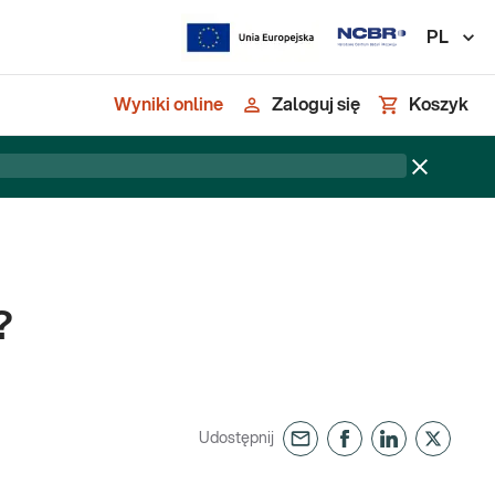
PL
Wyniki online
Zaloguj się
Koszyk
?
Udostępnij