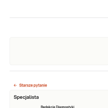
Zespół Holt-Orama (gen TBX5 – cały)
Sprawdź
Starsze pytanie
Specjalista
Redakcja Diagnostyki