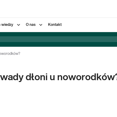
a wiedzy
O nas
Kontakt
noworodków?
wady dłoni u noworodków