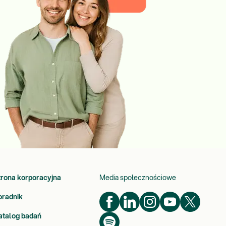
trona korporacyjna
Media społecznościowe
oradnik
atalog badań