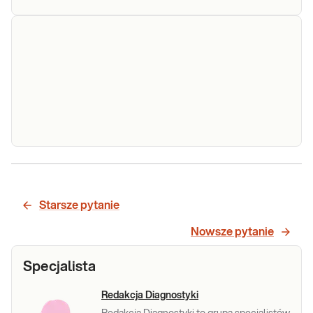
Wapń w moczu
Wapń w przypadkowej próbce moczu.
Test stosowany we wstępnej
diagnostyce hiperkalcemi i i kamicy
nerkowej.
Sprawdź
Witamina
Ocena poziomu całkowitej 25-hydroksy
D3
witaminy D - witaminy 25(OH)D, przydatna w
metabolit
Starsze pytanie
przebiegu zaburzeń gospodarki wapniowo-
25(OH)
fosforanowej, w tym chorób metabolicznych
Nowsze pytanie
tkanki kostnej oraz w zatruciu witaminą D.
Sprawdź
Specjalista
Redakcja Diagnostyki