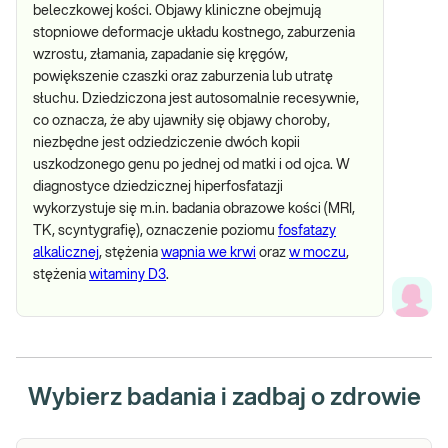
beleczkowej kości. Objawy kliniczne obejmują
stopniowe deformacje układu kostnego, zaburzenia
wzrostu, złamania, zapadanie się kręgów,
powiększenie czaszki oraz zaburzenia lub utratę
słuchu. Dziedziczona jest autosomalnie recesywnie,
co oznacza, że aby ujawniły się objawy choroby,
niezbędne jest odziedziczenie dwóch kopii
uszkodzonego genu po jednej od matki i od ojca. W
diagnostyce dziedzicznej hiperfosfatazji
wykorzystuje się m.in. badania obrazowe kości (MRI,
TK, scyntygrafię), oznaczenie poziomu
fosfatazy
alkalicznej
, stężenia
wapnia we krwi
oraz
w moczu
,
stężenia
witaminy D3
.
Wybierz badania i zadbaj o zdrowie