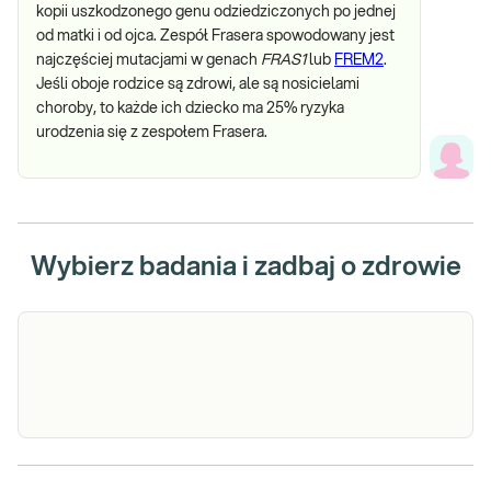
kopii uszkodzonego genu odziedziczonych po jednej
od matki i od ojca. Zespół Frasera spowodowany jest
najczęściej mutacjami w genach
FRAS1
lub
FREM2
.
Jeśli oboje rodzice są zdrowi, ale są nosicielami
choroby, to każde ich dziecko ma 25% ryzyka
urodzenia się z zespołem Frasera.
Wybierz badania i zadbaj o zdrowie
Zespół Frasera (gen FREM2 – wybrany fragment)