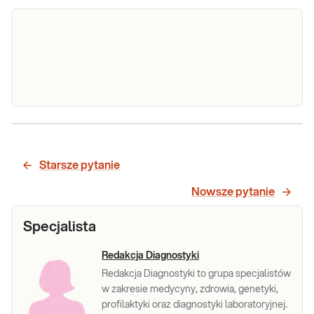
Zespół Ellisa-van Crevelda (EVCS). Analiza
sekwencji kodującej genów EVC i EVC2, met. NGS
Starsze pytanie
Sprawdź
Nowsze pytanie
Specjalista
Redakcja Diagnostyki
Redakcja Diagnostyki to grupa specjalistów
w zakresie medycyny, zdrowia, genetyki,
profilaktyki oraz diagnostyki laboratoryjnej.