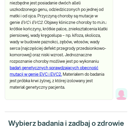
niezbędne jest posiadanie dwóch alleli
uszkodzonego genu, odziedziczonych po jednej od
matki i od ojca. Przyczyną choroby są mutacje w
genie
EVC
i
EVC2.
Objawy kliniczne choroby to m.in.:
krótkie kończyny, krótkie palce, zniekształcenia klatki
piersiowej, wady kręgosłupa – np. kifoza, skolioza,
wady w budowie paznokci, zębów, włosów, wady
serca (najczęściej defekt przegrody przedsionkowo-
komorowej) oraz niski wzrost. Jednoznaczne
rozpoznanie choroby możliwe jest po wykonaniu
badań genetycznych sprawdzających obecność
mutacji w genie EVC i EVC2.
Materiałem do badania
jest próbka krwi żylnej, z której izolowany jest
materiał genetyczny pacjenta.
Wybierz badania i zadbaj o zdrowie