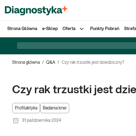
Strona Główna
e-Sklep
Oferta
Punkty Pobrań
Stref
Strona główna
/
Q&A
/
Czy rak trzustki jest dziedziczny?
Czy rak trzustki jest dz
Profilaktyka
Badania krwi
31 października 2024