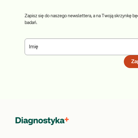
B
A
Zapisz się do naszego newslettera, a na Twoją skrzynkę bę
C
badań.
T
ST
M
Imię
Zap