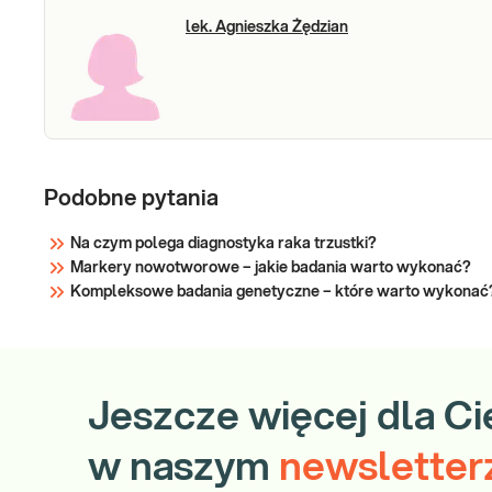
g
B
lek. Agnieszka Żędzian
B
A
C
T
ST
M
M
Podobne pytania
B
S
Na czym polega diagnostyka raka trzustki?
PA
Markery nowotworowe – jakie badania warto wykonać?
A
Kompleksowe badania genetyczne – które warto wykonać
N
Ba
o
an
Jeszcze więcej dla Ci
se
ko
w naszym
newsletter
g
B