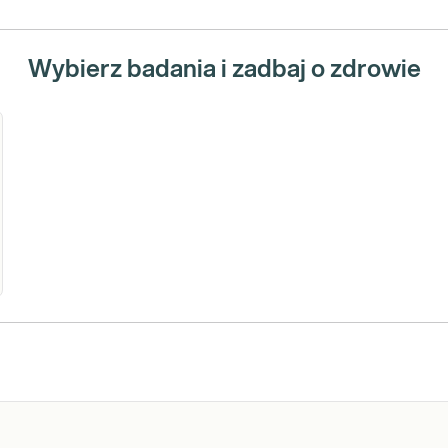
Wybierz badania i zadbaj o zdrowie
iedziczny
k trzustki.
SH2,BMPR1A,SMAD4,PALB2
aliza
kwencji
dującej