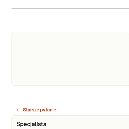
Dziedziczny rak trzustki. Analiza sekwencji
Dz
kodującej genów
ra
BRCA1,BRCA2,APC,CDKN2A,TP53,STK11,MLH1,M
Starsze pytanie
An
i ATM, met. NGS
se
ko
Specjalista
Sprawdź