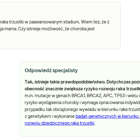
 raka trzustki w zaawansowanym stadium. Wiem też, że z
mama. Czy istnieje możliwość, że choroba jest
Odpowiedź specjalisty
Tak, istnieje takie prawdopodobieństwo. Dotychczas po
obecność znacznie zwiększa ryzyko rozwoju raka trzustk
m.in. mutacje w genach BRCA1, BRCA2, APC, TP53 i wielu 
ryzyko wystąpienia choroby i wymaga opracowania indywid
przypadku tak obciążonego wywiadu w kierunku raka trzustk
z genetykiem i wykonanie
badań genetycznych w kierunku
rozwoju dziedzicznego raka trzustki
.