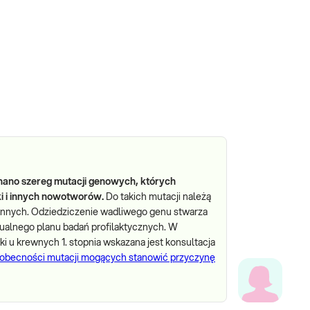
znano szereg mutacji genowych, których
i i innych nowotworów.
Do takich mutacji należą
innych. Odziedziczenie wadliwego genu stwarza
ualnego planu badań profilaktycznych. W
i u krewnych 1. stopnia wskazana jest konsultacja
 obecności mutacji mogących stanowić przyczynę