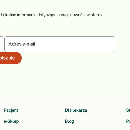
RCA2,
PC,
dą trafiać informacje dotyczące usług i nowości w ofercie
DKN2A,
P53,
K11,
LH1, MSH
Adres e-mail
isz się
Pacjent
Dla lekarza
S
e-Sklep
Blog
P