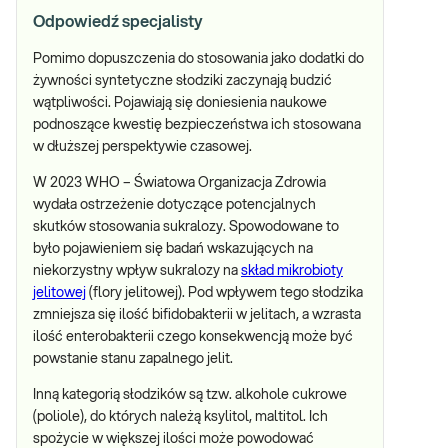
Odpowiedź specjalisty
Pomimo dopuszczenia do stosowania jako dodatki do
żywności syntetyczne słodziki zaczynają budzić
wątpliwości. Pojawiają się doniesienia naukowe
podnoszące kwestię bezpieczeństwa ich stosowana
w dłuższej perspektywie czasowej.
W 2023 WHO – Światowa Organizacja Zdrowia
wydała ostrzeżenie dotyczące potencjalnych
skutków stosowania sukralozy. Spowodowane to
było pojawieniem się badań wskazujących na
niekorzystny wpływ sukralozy na
skład mikrobioty
jelitowej
(flory jelitowej). Pod wpływem tego słodzika
zmniejsza się ilość bifidobakterii w jelitach, a wzrasta
ilość enterobakterii czego konsekwencją może być
powstanie stanu zapalnego jelit.
Inną kategorią słodzików są tzw. alkohole cukrowe
(poliole), do których należą ksylitol, maltitol. Ich
spożycie w większej ilości może powodować