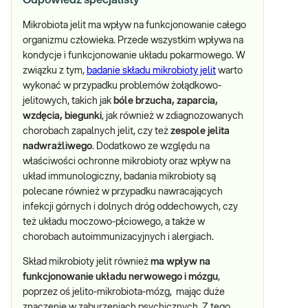
Odpowiedź specjalisty
Mikrobiota jelit ma wpływ na funkcjonowanie całego
organizmu człowieka. Przede wszystkim wpływa na
kondycje i funkcjonowanie układu pokarmowego. W
związku z tym,
badanie składu mikrobioty jelit
warto
wykonać w przypadku problemów żołądkowo-
jelitowych, takich jak
bóle brzucha, zaparcia,
wzdęcia, biegunki
, jak również w zdiagnozowanych
chorobach zapalnych jelit, czy też
zespole jelita
nadwrażliwego
. Dodatkowo ze względu na
właściwości ochronne mikrobioty oraz wpływ na
układ immunologiczny, badania mikrobioty są
polecane również w przypadku nawracających
infekcji górnych i dolnych dróg oddechowych, czy
też układu moczowo-płciowego, a także w
chorobach autoimmunizacyjnych i alergiach.
Skład mikrobioty jelit również
ma wpływ na
funkcjonowanie układu nerwowego i mózgu
,
poprzez oś jelito-mikrobiota-mózg, mając duże
znaczenie w zaburzeniach psychicznych. Z tego