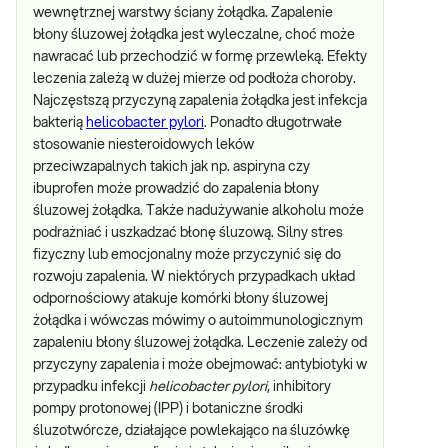
wewnętrznej warstwy ściany żołądka. Zapalenie
błony śluzowej żołądka jest wyleczalne, choć może
nawracać lub przechodzić w formę przewleką. Efekty
leczenia zależą w dużej mierze od podłoża choroby.
Najczęstszą przyczyną zapalenia żołądka jest infekcja
bakterią
helicobacter pylori
. Ponadto długotrwałe
stosowanie niesteroidowych leków
przeciwzapalnych takich jak np. aspiryna czy
ibuprofen może prowadzić do zapalenia błony
śluzowej żołądka. Także nadużywanie alkoholu może
podrażniać i uszkadzać błonę śluzową. Silny stres
fizyczny lub emocjonalny może przyczynić się do
rozwoju zapalenia. W niektórych przypadkach układ
odpornościowy atakuje komórki błony śluzowej
żołądka i wówczas mówimy o autoimmunologicznym
zapaleniu błony śluzowej żołądka. Leczenie zależy od
przyczyny zapalenia i może obejmować: antybiotyki w
przypadku infekcji
helicobacter pylori
, inhibitory
pompy protonowej (IPP) i botaniczne środki
śluzotwórcze, działające powlekająco na śluzówkę