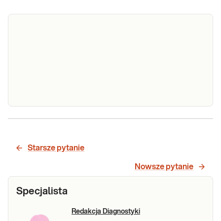
Helicobacter
Helicobacter pylori w kale (antygen met.
pylori w kale
CLIA). Nieinwazyjny, zautomatyzowany test
(antygen
Starsze pytanie
chemiluminescencyjny. Badanie zalecane
met. CLIA)
przez Polskie Towarzystwo
Nowsze pytanie
Gastroenterologii do diagnostyki zakażenia H.
Sprawdź
pylori i kontroli skuteczności leczenia.
Specjalista
Redakcja Diagnostyki