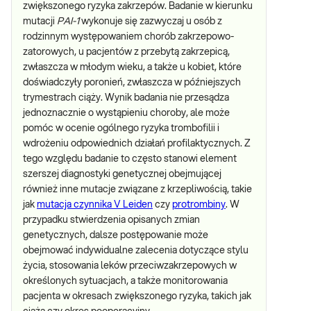
zwiększonego ryzyka zakrzepów. Badanie w kierunku
mutacji
PAI-1
wykonuje się zazwyczaj u osób z
rodzinnym występowaniem chorób zakrzepowo-
zatorowych, u pacjentów z przebytą zakrzepicą,
zwłaszcza w młodym wieku, a także u kobiet, które
doświadczyły poronień, zwłaszcza w późniejszych
trymestrach ciąży. Wynik badania nie przesądza
jednoznacznie o wystąpieniu choroby, ale może
pomóc w ocenie ogólnego ryzyka trombofilii i
wdrożeniu odpowiednich działań profilaktycznych. Z
tego względu badanie to często stanowi element
szerszej diagnostyki genetycznej obejmującej
również inne mutacje związane z krzepliwością, takie
jak
mutacja czynnika V Leiden
czy
protrombiny
. W
przypadku stwierdzenia opisanych zmian
genetycznych, dalsze postępowanie może
obejmować indywidualne zalecenia dotyczące stylu
życia, stosowania leków przeciwzakrzepowych w
określonych sytuacjach, a także monitorowania
pacjenta w okresach zwiększonego ryzyka, takich jak