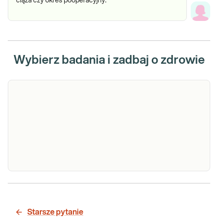
ciąża czy okres pooperacyjny.
Wybierz badania i zadbaj o zdrowie
Polimorfizm -
Polimorfizm4g/5g w genie PAI-1
675 4G/5G w
(SERPINE1). Badanie stosowane w
genie PAI-1
Starsze pytanie
diagnozowaniu predyspozycji do chorób