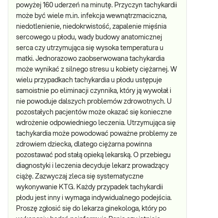
powyżej 160 uderzeń na minutę. Przyczyn tachykardii
może być wiele m.in. infekcja wewnątrzmaciczna,
niedotlenienie, niedokrwistość, zapalenie mięśnia
sercowego u płodu, wady budowy anatomicznej
serca czy utrzymująca się wysoka temperatura u
matki. Jednorazowo zaobserwowana tachykardia
może wynikać z silnego stresu u kobiety ciężarnej. W
wielu przypadkach tachykardia u płodu ustępuje
samoistnie po eliminacji czynnika, który ją wywołał i
nie powoduje dalszych problemów zdrowotnych. U
pozostałych pacjentów może okazać się konieczne
wdrożenie odpowiedniego leczenia. Utrzymująca się
tachykardia może powodować poważne problemy ze
zdrowiem dziecka, dlatego ciężarna powinna
pozostawać pod stałą opieką lekarską. O przebiegu
diagnostyki i leczenia decyduje lekarz prowadzący
ciążę. Zazwyczaj zleca się systematyczne
wykonywanie KTG. Każdy przypadek tachykardii
płodu jest inny i wymaga indywidualnego podejścia.
Proszę zgłosić się do lekarza ginekologa, który po