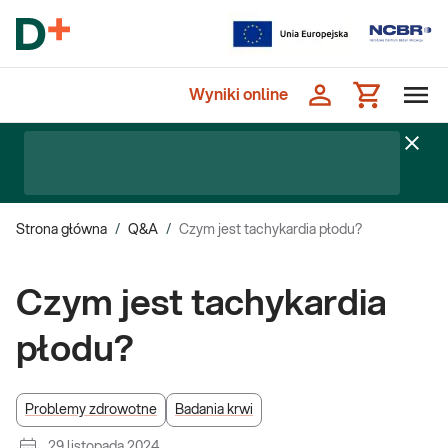
Wyniki online
Strona główna
/
Q&A
/
Czym jest tachykardia płodu?
Czym jest tachykardia
płodu?
Problemy zdrowotne
Badania krwi
29 listopada 2024