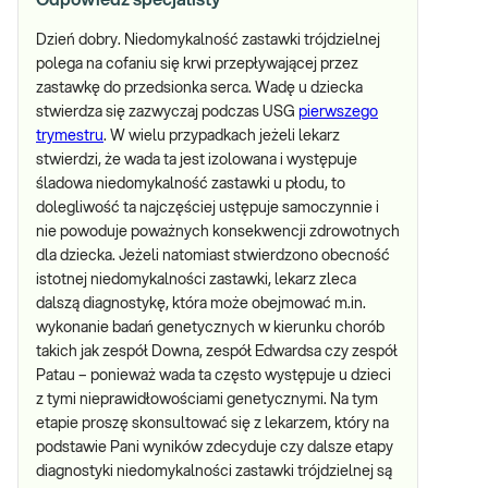
Odpowiedź specjalisty
Dzień dobry. Niedomykalność zastawki trójdzielnej
polega na cofaniu się krwi przepływającej przez
zastawkę do przedsionka serca. Wadę u dziecka
stwierdza się zazwyczaj podczas USG
pierwszego
trymestru
. W wielu przypadkach jeżeli lekarz
stwierdzi, że wada ta jest izolowana i występuje
śladowa niedomykalność zastawki u płodu, to
dolegliwość ta najczęściej ustępuje samoczynnie i
nie powoduje poważnych konsekwencji zdrowotnych
dla dziecka. Jeżeli natomiast stwierdzono obecność
istotnej niedomykalności zastawki, lekarz zleca
dalszą diagnostykę, która może obejmować m.in.
wykonanie badań genetycznych w kierunku chorób
takich jak zespół Downa, zespół Edwardsa czy zespół
Patau – ponieważ wada ta często występuje u dzieci
z tymi nieprawidłowościami genetycznymi. Na tym
etapie proszę skonsultować się z lekarzem, który na
podstawie Pani wyników zdecyduje czy dalsze etapy
diagnostyki niedomykalności zastawki trójdzielnej są