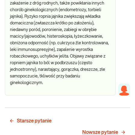
zakażenie z dróg rodnych, także powikłania innych
chorób ginekologicznych (endometriozy, torbieli
jajnika). Ryzyko ropnia jajnika zwiększają wkładka
domaciczna (zwłaszcza krótko po założeniu),
niedawny poród, poronienie, zabiegi w obrębie
macicy/jajowodów, histeroskopia, łyżeczkowanie,
obniżona odporność (np. cukrzyca źle kontrolowana,
leki immunosupresyjne), zapalenie wyrostka
robaczkowego, uchyłków jelita. Objawy związane z
ropniem jajnika to ból w podbrzuszu (często
jednostronny), narastający, gorączka, dreszcze, złe
samopoczucie, tkliwość przy badaniu
ginekologicznym.
Starsze pytanie
Nowsze pytanie