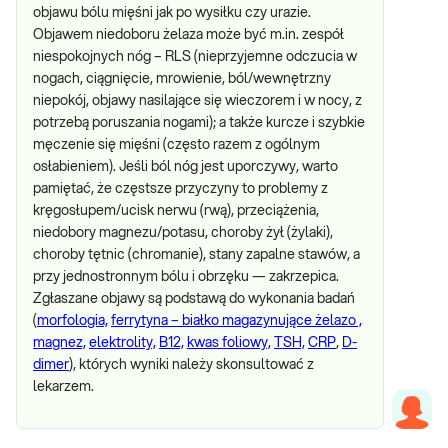
objawu bólu mięśni jak po wysiłku czy urazie.
Objawem niedoboru żelaza może być m.in. zespół
niespokojnych nóg – RLS (nieprzyjemne odczucia w
nogach, ciągnięcie, mrowienie, ból/wewnętrzny
niepokój, objawy nasilające się wieczorem i w nocy, z
potrzebą poruszania nogami); a także kurcze i szybkie
męczenie się mięśni (często razem z ogólnym
osłabieniem). Jeśli ból nóg jest uporczywy, warto
pamiętać, że częstsze przyczyny to problemy z
kręgosłupem/ucisk nerwu (rwą), przeciążenia,
niedobory magnezu/potasu, choroby żył (żylaki),
choroby tętnic (chromanie), stany zapalne stawów, a
przy jednostronnym bólu i obrzęku — zakrzepica.
Zgłaszane objawy są podstawą do wykonania badań
(
morfologia,
ferrytyna – białko magazynujące żelazo ,
magnez,
elektrolity,
B12,
kwas foliowy,
TSH,
CRP
,
D-
dimer
), których wyniki należy skonsultować z
lekarzem.