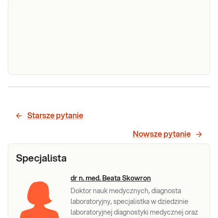
Kwas foliowy
Diagnostyka i leczenie chorych na
niedobory kwasu foliowego.
Diagnostyka i leczenie chorych na
anemię.
Sprawdź
Magnez
Magnez. Pomiar stężenia magnezu w surowicy.
Badanie przydatne w diagnostyce zaburzeń
nerwowo-mięśniowych i zaburzeń rytmu serca,
Starsze pytanie
w monitorowaniu terapii diuretykami i lekami
nefrotoksycznymi, niewydolności nerek i
Sprawdź
Nowsze pytanie
żywienia pozajelitowego.
Specjalista
dr n. med. Beata Skowron
Doktor nauk medycznych, diagnosta
laboratoryjny, specjalistka w dziedzinie
laboratoryjnej diagnostyki medycznej oraz