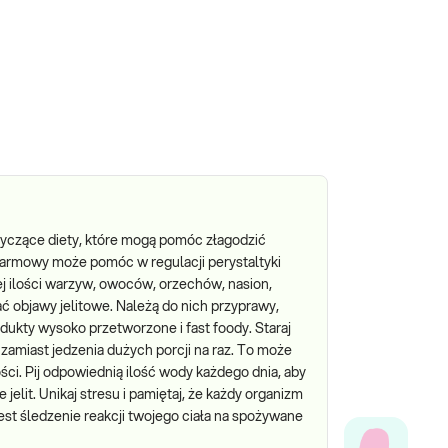
otyczące diety, które mogą pomóc złagodzić
karmowy może pomóc w regulacji perystaltyki
użej ilości warzyw, owoców, orzechów, nasion,
ć objawy jelitowe. Należą do nich przyprawy,
odukty wysoko przetworzone i fast foody. Staraj
, zamiast jedzenia dużych porcji na raz. To może
ści. Pij odpowiednią ilość wody każdego dnia, aby
lit. Unikaj stresu i pamiętaj, że każdy organizm
est śledzenie reakcji twojego ciała na spożywane