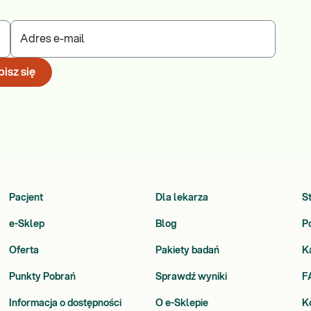
Adres e-mail
isz się
Pacjent
Dla lekarza
S
e-Sklep
Blog
P
Oferta
Pakiety badań
K
Punkty Pobrań
Sprawdź wyniki
F
Informacja o dostępności
O e-Sklepie
K