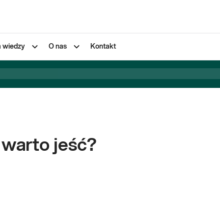
a wiedzy
O nas
Kontakt
o warto jeść?