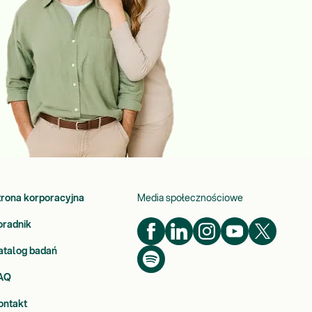
trona korporacyjna
Media społecznościowe
oradnik
atalog badań
AQ
ontakt