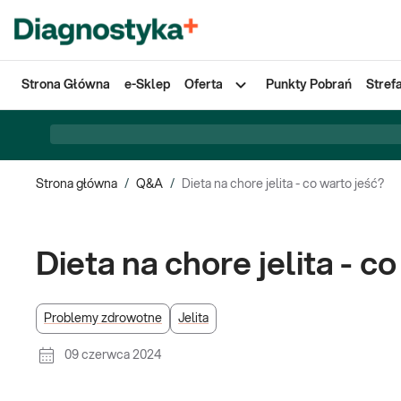
Strona Główna
e-Sklep
Oferta
Punkty Pobrań
Stref
Strona główna
/
Q&A
/
Dieta na chore jelita - co warto jeść?
Dieta na chore jelita - c
Problemy zdrowotne
Jelita
09 czerwca 2024