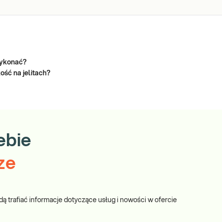
 wykonać?
ość na jelitach?
ebie
ze
dą trafiać informacje dotyczące usług i nowości w ofercie