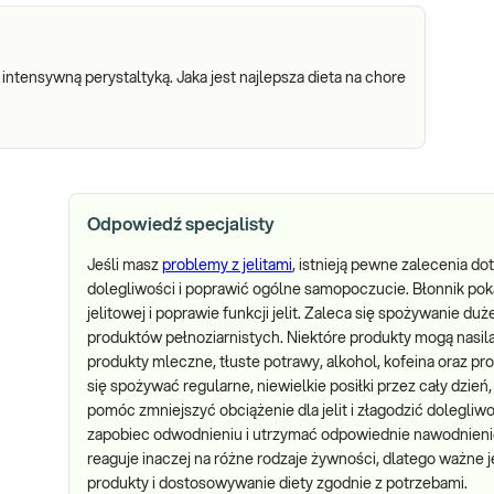
 intensywną perystaltyką. Jaka jest najlepsza dieta na chore
Odpowiedź specjalisty
Jeśli masz
problemy z jelitami
, istnieją pewne zalecenia d
dolegliwości i poprawić ogólne samopoczucie. Błonnik po
jelitowej i poprawie funkcji jelit. Zaleca się spożywanie d
produktów pełnoziarnistych. Niektóre produkty mogą nasila
produkty mleczne, tłuste potrawy, alkohol, kofeina oraz pr
się spożywać regularne, niewielkie posiłki przez cały dzień
pomóc zmniejszyć obciążenie dla jelit i złagodzić dolegliwo
zapobiec odwodnieniu i utrzymać odpowiednie nawodnienie je
reaguje inaczej na różne rodzaje żywności, dlatego ważne j
produkty i dostosowywanie diety zgodnie z potrzebami.