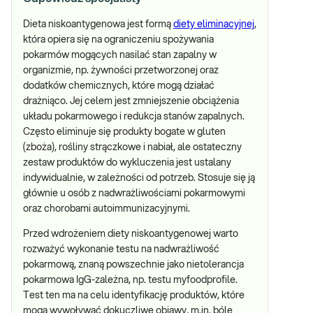
Dieta niskoantygenowa jest formą
diety eliminacyjnej
,
która opiera się na ograniczeniu spożywania
pokarmów mogących nasilać stan zapalny w
organizmie, np. żywności przetworzonej oraz
dodatków chemicznych, które mogą działać
drażniąco. Jej celem jest zmniejszenie obciążenia
układu pokarmowego i redukcja stanów zapalnych.
Często eliminuje się produkty bogate w gluten
(zboża), rośliny strączkowe i nabiał, ale ostateczny
zestaw produktów do wykluczenia jest ustalany
indywidualnie, w zależności od potrzeb. Stosuje się ją
głównie u osób z nadwrażliwościami pokarmowymi
oraz chorobami autoimmunizacyjnymi.
Przed wdrożeniem diety niskoantygenowej warto
rozważyć wykonanie testu na nadwrażliwość
pokarmową, znaną powszechnie jako nietolerancja
pokarmowa IgG-zależna, np. testu myfoodprofile.
Test ten ma na celu identyfikację produktów, które
mogą wywoływać dokuczliwe objawy, m.in. bóle