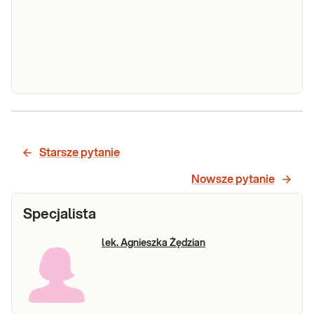
Hormon
Hormon wzrostu. Oznaczanie stężenia
wzrostu
hormonu wzrostu (GH, hGH) we krwi,
wykonywane w diagnostyce i leczeniu
(HGH)
Starsze pytanie
chorób i stanów związanych z zaburzeniami
wydzielania hormonu.
Nowsze pytanie
Sprawdź
Specjalista
lek. Agnieszka Żędzian