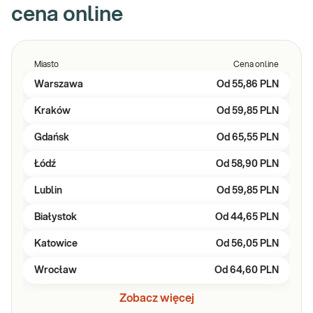
cena online
Miasto
Cena online
Warszawa
Od
55,86 PLN
Kraków
Od
59,85 PLN
Gdańsk
Od
65,55 PLN
Łódź
Od
58,90 PLN
Lublin
Od
59,85 PLN
Białystok
Od
44,65 PLN
Katowice
Od
56,05 PLN
Wrocław
Od
64,60 PLN
Zobacz więcej