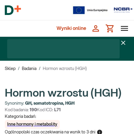
Wyniki online
Sklep
/
Badania
/
Hormon wzrostu (HGH)
Hormon wzrostu (HGH)
Synonimy:
GH, somatotropina, HGH
Kod badania:
190
Kod ICD:
L71
Kategoria badań:
Inne hormony i metabolity
Ogólnopolski czas oczekiwania na wynik
to
3 dni