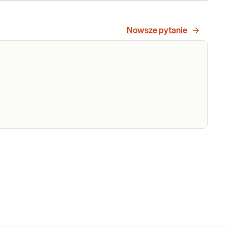
róby
ątrobowe
Próby wątrobowe. Oznaczenie wartości
LT, AST,
parametrów wątroby (enzymów
Nowsze pytanie
wątrobowych i bilirubiny) przydatne w
P, BIL,
diagnostyce chorób wątroby i dróg
GTP)
żółciowych.
Sprawdź