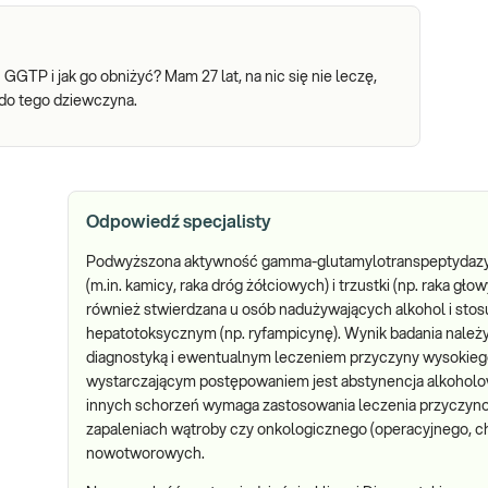
P i jak go obniżyć? Mam 27 lat, na nic się nie leczę,
do tego dziewczyna.
Odpowiedź specjalisty
Podwyższona aktywność gamma-glutamylotranspeptydazy 
(m.in. kamicy, raka dróg żółciowych) i trzustki (np. raka gło
również stwierdzana u osób nadużywających alkohol i stosu
hepatotoksycznym (np. ryfampicynę). Wynik badania należy
diagnostyką i ewentualnym leczeniem przyczyny wysokie
wystarczającym postępowaniem jest abstynencja alkoholo
innych schorzeń wymaga zastosowania leczenia przyczyn
zapaleniach wątroby czy onkologicznego (operacyjnego, ch
nowotworowych.