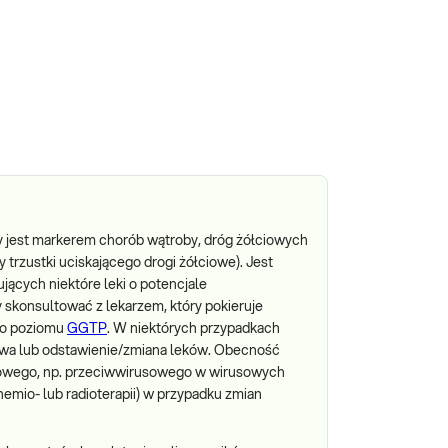
jest markerem chorób wątroby, dróg żółciowych
wy trzustki uciskającego drogi żółciowe). Jest
jących niektóre leki o potencjale
 skonsultować z lekarzem, który pokieruje
go poziomu
GGTP
. W niektórych przypadkach
wa lub odstawienie/zmiana leków. Obecność
owego, np. przeciwwirusowego w wirusowych
emio- lub radioterapii) w przypadku zmian