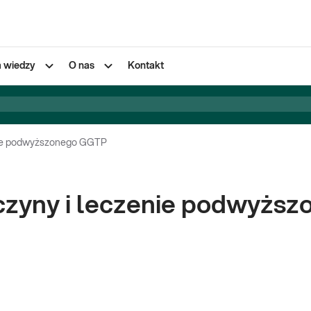
a wiedzy
O nas
Kontakt
enie podwyższonego GGTP
yczyny i leczenie podwyżs