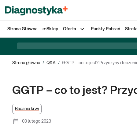
Strona Główna
e-Sklep
Oferta
Punkty Pobrań
Stref
Strona główna
/
Q&A
/
GGTP – co to jest? Przyczyny i lecz
GGTP – co to jest? Prz
Badania krwi
03 lutego 2023