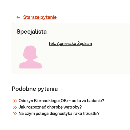
GGTP
GGTP. Oznaczenie aktywności gamma-
glutamylotranspeptydazy, GGTP,
przydatne w diagnostyce chorób dróg
Starsze pytanie
żółciowych i wątroby.
Sprawdź
Specjalista
lek. Agnieszka Żędzian
Podobne pytania
Odczyn Biernackiego (OB) – co to za badanie?
Jak rozpoznać chorobę wątroby?
Na czym polega diagnostyka raka trzustki?