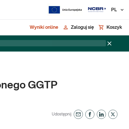
PL
Wyniki online
Zaloguj się
Koszyk
zonego GGTP
Udostępnij