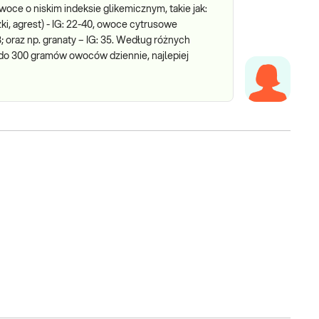
oce o niskim indeksie glikemicznym, takie jak:
ki, agrest) - IG: 22-40, owoce cytrusowe
38; oraz np. granaty – IG: 35. Według różnych
do 300 gramów owoców dziennie, najlepiej