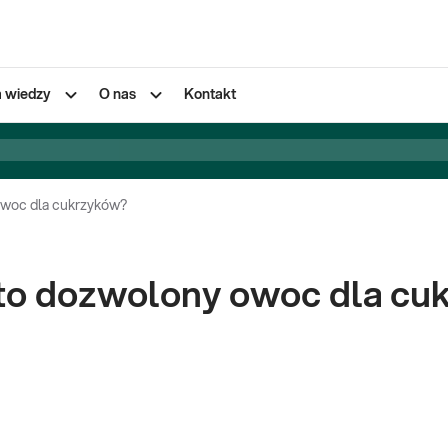
a wiedzy
O nas
Kontakt
 owoc dla cukrzyków?
y to dozwolony owoc dla c