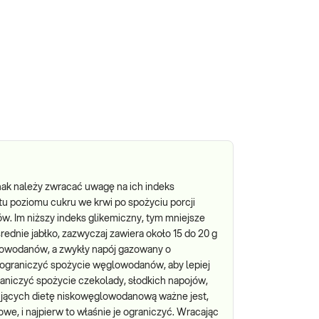
dnak należy zwracać uwagę na ich indeks
stu poziomu cukru we krwi po spożyciu porcji
. Im niższy indeks glikemiczny, tym mniejsze
ednie jabłko, zazwyczaj zawiera około 15 do 20 g
owodanów, a zwykły napój gazowany o
ograniczyć spożycie węglowodanów, aby lepiej
raniczyć spożycie czekolady, słodkich napojów,
sujących dietę niskowęglowodanową ważne jest,
we, i najpierw to właśnie je ograniczyć. Wracając