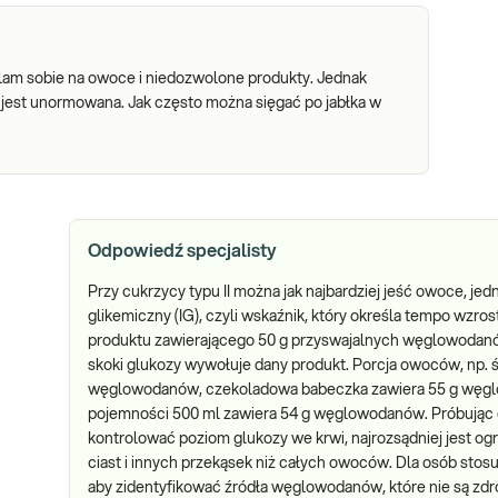
alam sobie na owoce i niedozwolone produkty. Jednak
 jest unormowana. Jak często można sięgać po jabłka w
Odpowiedź specjalisty
Przy cukrzycy typu II można jak najbardziej jeść owoce, je
glikemiczny (IG), czyli wskaźnik, który określa tempo wzro
produktu zawierającego 50 g przyswajalnych węglowodanów
skoki glukozy wywołuje dany produkt. Porcja owoców, np. śr
węglowodanów, czekoladowa babeczka zawiera 55 g węgl
pojemności 500 ml zawiera 54 g węglowodanów. Próbując 
kontrolować poziom glukozy we krwi, najrozsądniej jest og
ciast i innych przekąsek niż całych owoców. Dla osób sto
aby zidentyfikować źródła węglowodanów, które nie są zdro