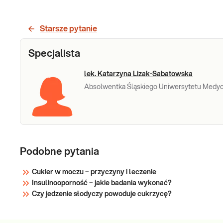
Glukoza
Glukoza. Oznaczenie stężenia glukozy we krwi
służy do oceny metabolizmu węglowodanów.
Jest podstawowym badaniem w rozpoznawaniu i
Starsze pytanie
monitorowaniu leczenia cukrzycy.
Wykorzystywane w identyfikacji zaburzeń
Sprawdź
Specjalista
tolerancji węglowodanów oraz metabolizmu
węglo
lek. Katarzyna Lizak-Sabatowska
Absolwentka Śląskiego Uniwersytetu Medycz
Podobne pytania
Cukier w moczu – przyczyny i leczenie
Insulinooporność – jakie badania wykonać?
Czy jedzenie słodyczy powoduje cukrzycę?