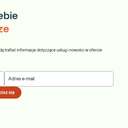
ebie
ze
dą trafiać informacje dotyczące usług i nowości w ofercie
Adres e-mail
isz się