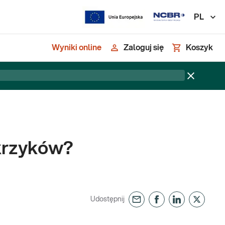
PL
Wyniki online
Zaloguj się
Koszyk
ukrzyków?
Udostępnij