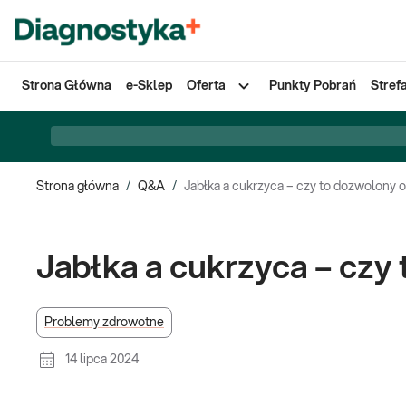
Strona Główna
e-Sklep
Oferta
Punkty Pobrań
Stref
Strona główna
/
Q&A
/
Jabłka a cukrzyca – czy to dozwolony
Jabłka a cukrzyca – cz
Problemy zdrowotne
14 lipca 2024