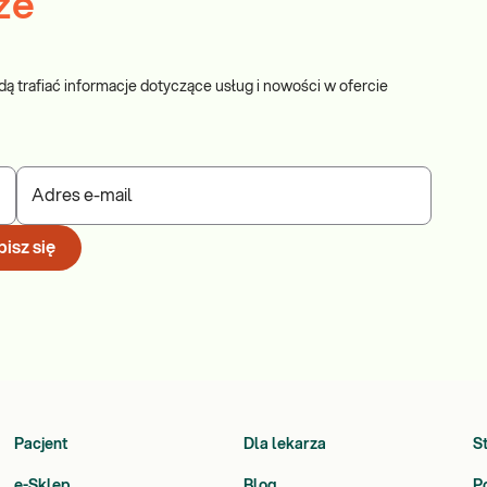
ze
dą trafiać informacje dotyczące usług i nowości w ofercie
Adres e-mail
isz się
Pacjent
Dla lekarza
S
e-Sklep
Blog
P