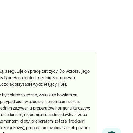
 a reguluje on pracę tarczycy. Do wzrostu jego
cy typu Hashimoto, leczeniu zastępczym
uczolak przysadki wydzielający TSH.
e być niebezpieczne, wskazuje bowiem na
 przypadkach wiązać się z chorobami serca,
wiednim zażywaniu preparatów hormonu tarczycy:
d śniadaniem, niepomijaniu żadnej dawki. Trzeba
lementami diety: preparatami żelaza, środkami
ok żołądkowy), preparatami wapnia. Jeżeli poziom