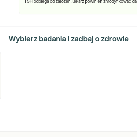
TSH odbiega od założeń, lekarz powinien zmodyfikować d
Wybierz badania i zadbaj o zdrowie