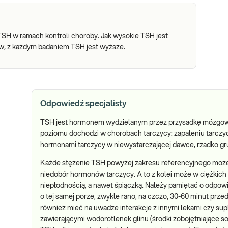
TSH w ramach kontroli choroby. Jak wysokie TSH jest
w, z każdym badaniem TSH jest wyższe.
Odpowiedź specjalisty
TSH jest hormonem wydzielanym przez przysadkę mózgową,
poziomu dochodzi w chorobach tarczycy: zapaleniu tarczy
hormonami tarczycy w niewystarczającej dawce, rzadko gr
Każde stężenie TSH powyżej zakresu referencyjnego moż
niedobór hormonów tarczycy. A to z kolei może w ciężkich
niepłodnością, a nawet śpiączką. Należy pamiętać o odpo
o tej samej porze, zwykle rano, na czczo, 30-60 minut prze
również mieć na uwadze interakcje z innymi lekami czy sup
zawierającymi wodorotlenek glinu (środki zobojętniające s