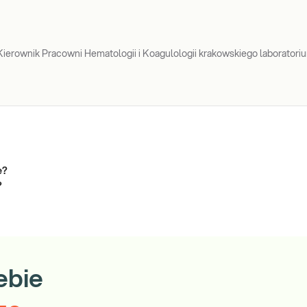
Kierownik Pracowni Hematologii i Koagulologii krakowskiego laboratori
e?
?
ebie